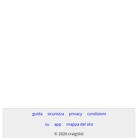
guida
sicurezza
privacy
condizioni
su
app
mappa del sito
© 2026 craigslist