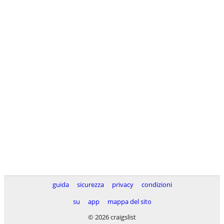
guida
sicurezza
privacy
condizioni
su
app
mappa del sito
© 2026 craigslist