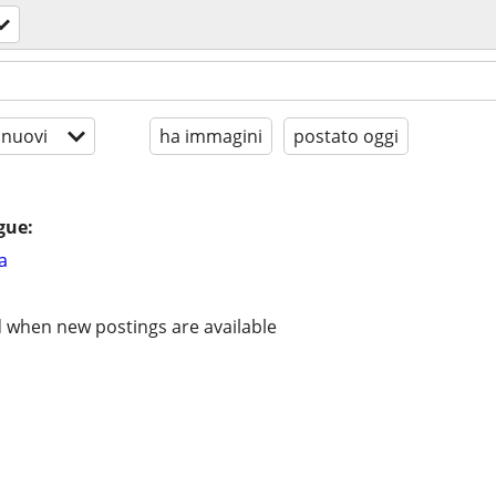
 nuovi
ha immagini
postato oggi
gue:
a
d when new postings are available