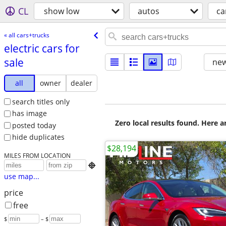
CL
show low
autos
ca
« all cars+trucks
electric cars for
sale
new
all
owner
dealer
search titles only
has image
Zero local results found. Here 
posted today
hide duplicates
$28,194
MILES FROM LOCATION

use map...
price
free
$
– $