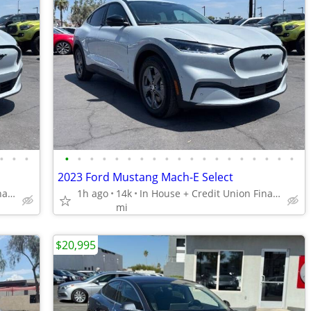
•
•
•
•
•
•
•
•
•
•
•
•
•
•
•
•
•
•
•
•
•
•
2023 Ford Mustang Mach-E Select
In House + Credit Union Financing Available! 480 707 7984
1h ago
14k
In House + Credit Union Financing Available! 480 707 7984
mi
$20,995