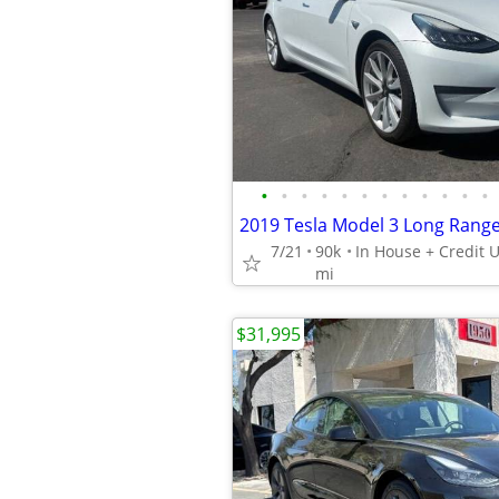
•
•
•
•
•
•
•
•
•
•
•
•
2019 Tesla Model 3 Long Rang
7/21
90k
mi
$31,995