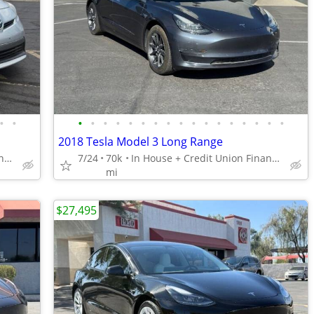
•
•
•
•
•
•
•
•
•
•
•
•
•
•
•
•
•
•
•
2018 Tesla Model 3 Long Range
In House + Credit Union Financing Available! 480 707 7984
7/24
70k
In House + Credit Union Financing Available! 480 707 7984
mi
$27,495