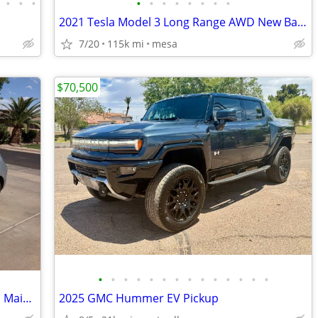
•
•
•
•
•
•
•
•
•
•
•
2021 Tesla Model 3 Long Range AWD New Battery
7/20
115k mi
mesa
$70,500
•
•
•
•
•
•
•
•
•
•
•
•
•
•
2012 Nissan Leaf – Great First Car – Well Maintained
2025 GMC Hummer EV Pickup