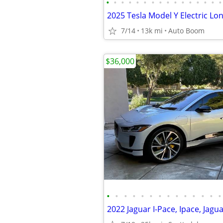
•
•
•
•
•
•
•
•
•
•
•
•
•
•
•
•
2025 Tesla Model Y Electric L
7/14
13k mi
Auto Boom
$36,000
•
•
•
•
•
•
•
•
•
•
•
•
•
•