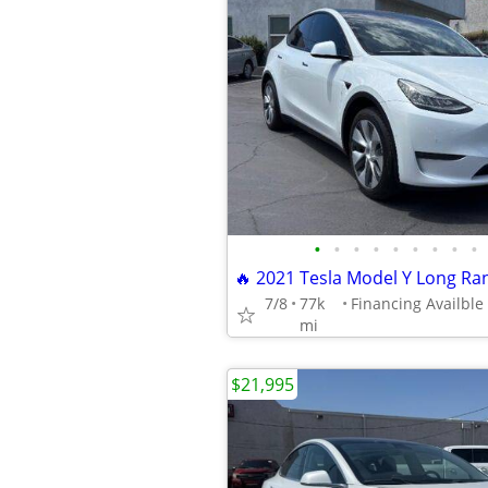
•
•
•
•
•
•
•
•
•
7/8
77k
mi
$21,995