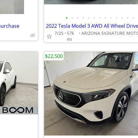
•
•
•
•
•
•
•
•
•
•
•
•
•
purchase
7/25
57k
mi
$22,500