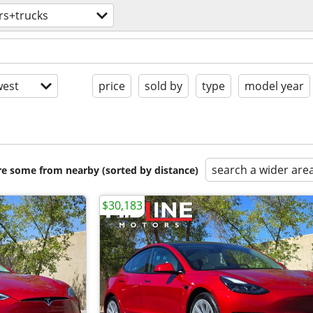
rs+trucks
est
price
sold by
type
model year
search a wider are
are some from nearby (sorted by distance)
$30,183