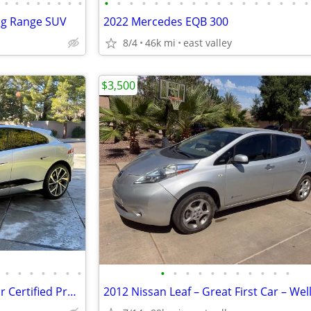
•
•
•
•
•
•
•
•
•
•
•
•
•
•
•
•
•
•
•
•
•
•
•
•
•
ong Range SUV
2022 Mercedes EQB 300
8/4
46k mi
east valley
$3,500
•
•
•
•
•
•
•
•
•
•
•
•
•
•
•
•
•
•
2022 Jaguar I-Pace, Ipace, Jaguar Certified Pre-Owned, Tesla model y 3