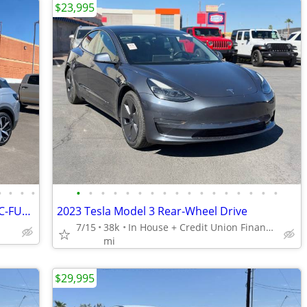
$23,995
•
•
•
•
•
•
•
•
•
•
•
•
•
•
•
•
•
•
•
•
•
2023 VOLKSWAGEN ID. 4 PRO S ELECTRIC-FULL FACTORY WARRANTY- 6.99% OAC!
2023 Tesla Model 3 Rear-Wheel Drive
7/15
38k
In House + Credit Union Financing Available! 480 707 7984
mi
$29,995