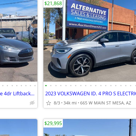
$21,868
•
•
•
•
•
•
•
•
•
•
•
•
•
•
•
•
•
•
•
•
•
•
•
•
•
•
2013 Tesla Model S Electric Base 4dr Liftback (60 kWh) Sedan
8/3
34k mi
665 W MAIN ST MESA, AZ
$29,995