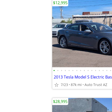
$12,995
•
•
•
•
•
•
•
•
•
•
•
•
•
•
•
•
7/23
87k mi
Auto Trust AZ
$28,995