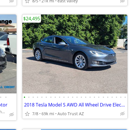
8/5
21k mi
east valley
$24,495
•
•
•
•
•
•
•
•
•
•
•
•
•
•
•
•
•
•
•
•
•
•
•
•
•
•
otor
2018 Tesla Model S AWD All Wheel Drive Electric 100D 4dr Liftback Sedan
In House + Credit Union Financing Available! 480 707 7984
7/8
69k mi
Auto Trust AZ