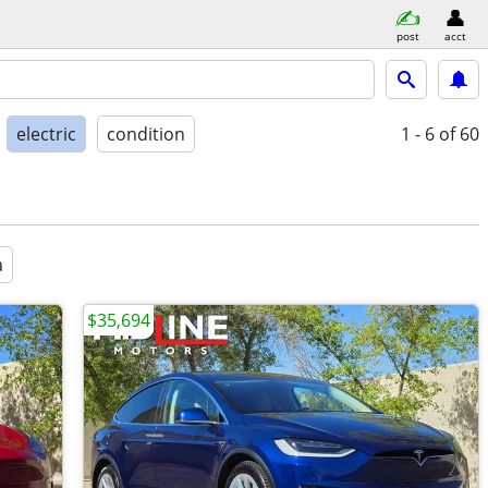
post
acct
electric
condition
1 - 6
of 60
a
$35,694