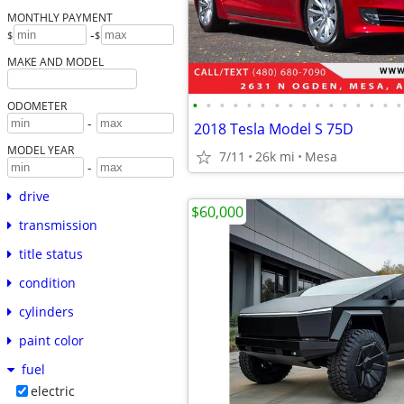
MONTHLY PAYMENT
-
$
$
MAKE AND MODEL
•
•
•
•
•
•
•
•
•
•
•
•
•
•
•
•
ODOMETER
-
2018 Tesla Model S 75D
MODEL YEAR
7/11
26k mi
Mesa
-
drive
$60,000
transmission
title status
condition
cylinders
paint color
fuel
electric