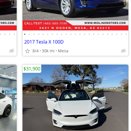
•
•
•
•
•
•
•
•
•
•
•
•
•
•
•
•
•
•
•
•
•
•
•
•
•
•
•
2017 Tesla X 100D
8/4
30k mi
Mesa
$31,900