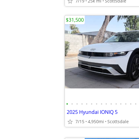
7/19
25k mi
Scottsdale
$31,500
•
•
•
•
•
•
•
•
•
•
•
•
•
•
•
2025 Hyundai IONIQ 5
7/15
4,950mi
Scottsdale