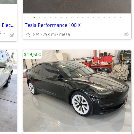
•
•
•
•
•
•
•
•
•
•
•
•
•
•
•
•
•
2022 Tesla Model 3 AWD All Wheel Drive Electric Performance Sedan
Tesla Performance 100 X
ARIZONA SIGNATURE MOTORSPORTS
8/4
79k mi
mesa
$19,500