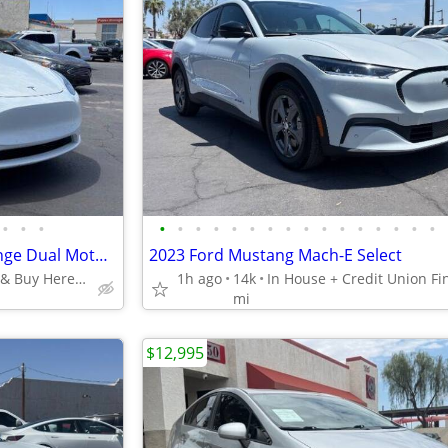
•
•
•
•
•
•
•
•
•
•
•
•
•
•
•
•
•
•
•
🔥 2021 Tesla Model Y Long Range Dual Motor AWD 🔥
2023 Ford Mustang Mach-E Select
Financing Availble & Buy Here Pay Here
1h ago
14k
mi
$12,995