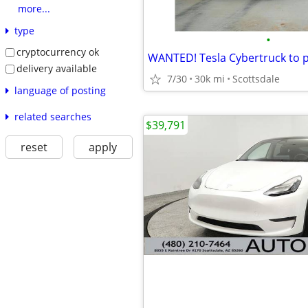
more...
type
•
cryptocurrency ok
WANTED! Tesla Cybertruck to 
delivery available
7/30
30k mi
Scottsdale
language of posting
related searches
$39,791
reset
apply