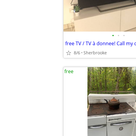
•
•
•
free TV / TV à donnee! Call my 
8/6
Sherbrooke
free