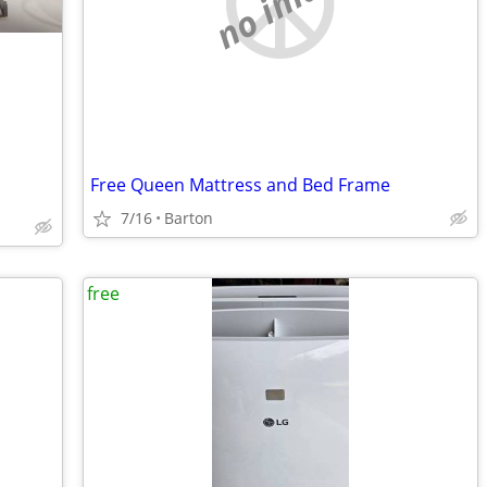
no image
Free Queen Mattress and Bed Frame
7/16
Barton
free