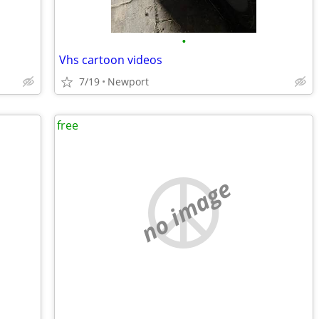
•
Vhs cartoon videos
7/19
Newport
free
no image