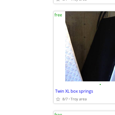
free
•
Twin XL box springs
8/7
Troy area
free