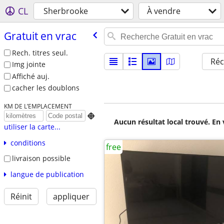
CL
Sherbrooke
À vendre
Gratuit en vrac
Rech. titres seul.
Réc
Img jointe
Affiché auj.
cacher les doublons
KM DE L’EMPLACEMENT

Aucun résultat local trouvé. En 
utiliser la carte...
conditions
free
livraison possible
langue de publication
Réinit
appliquer