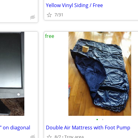
Yellow Vinyl Siding / Free
7/31
free
•
•
" on diagonal
Double Air Mattress with Foot Pump
8/7
Troy area