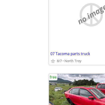
no imag
07 Tacoma parts truck
8/7
North Troy
free