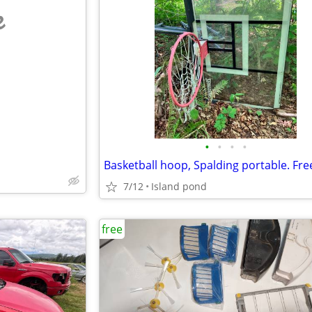
e
•
•
•
•
Basketball hoop, Spalding portable. Fre
7/12
Island pond
free