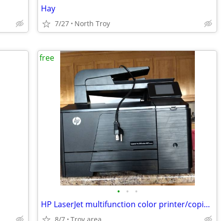
Hay
7/27
North Troy
free
•
•
•
HP LaserJet multifunction color printer/copier/scanner/fax
8/7
Troy area