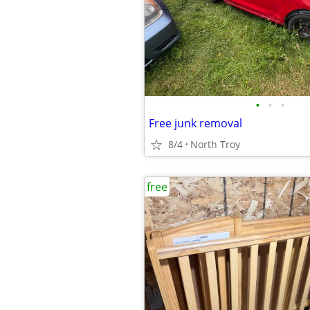
•
•
•
Free junk removal
8/4
North Troy
free