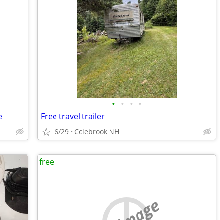
•
•
•
•
e
Free travel trailer
6/29
Colebrook NH
free