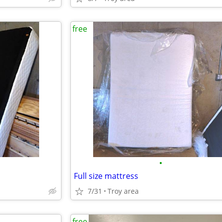
free
•
Full size mattress
7/31
Troy area
free