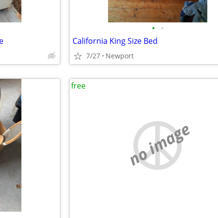
•
•
e
California King Size Bed
7/27
Newport
free
no image