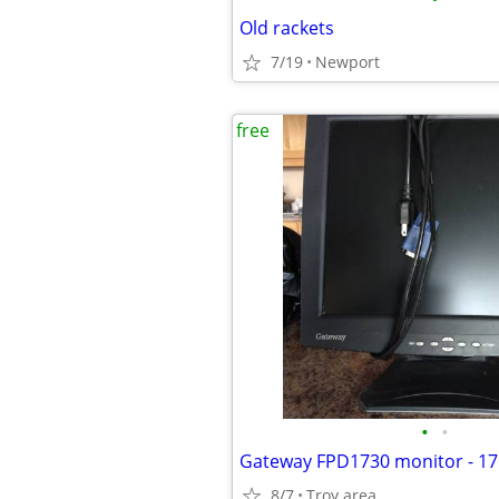
Old rackets
7/19
Newport
free
•
•
Gateway FPD1730 monitor - 17
8/7
Troy area