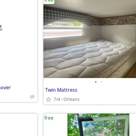
e
•
•
mover
Twin Mattress
7/4
Orleans
free