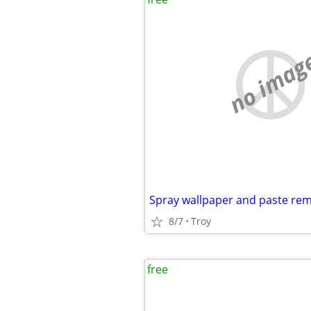
no imag
Spray wallpaper and paste re
8/7
Troy
free