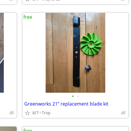
free
•
•
Greenworks 21” replacement blade kit
8/7
Troy
free