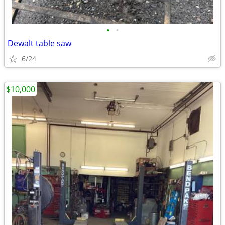
•
•
Dewalt table saw
6/24
$10,000