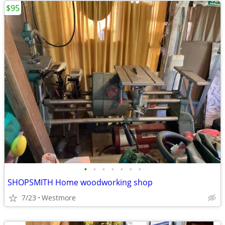
$95
•
•
•
•
•
•
•
SHOPSMITH Home woodworking shop
7/23
Westmore