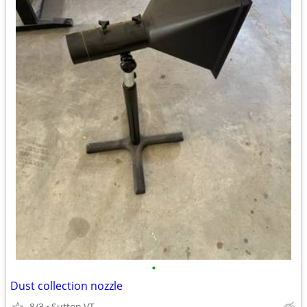
•
Dust collection nozzle
8/3
Sutton,VT