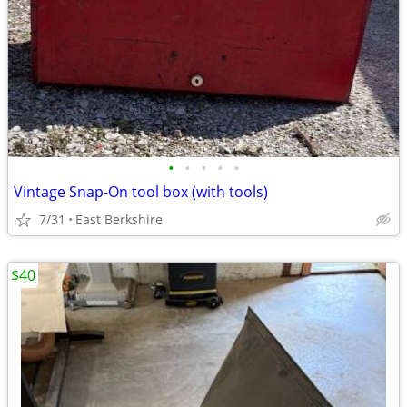
•
•
•
•
•
Vintage Snap-On tool box (with tools)
7/31
East Berkshire
$40