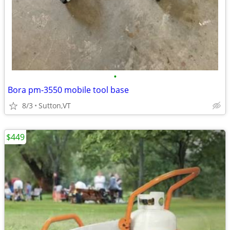
•
Bora pm-3550 mobile tool base
8/3
Sutton,VT
$449