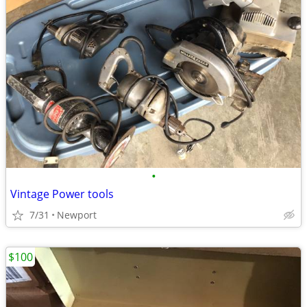
•
Vintage Power tools
7/31
Newport
$100