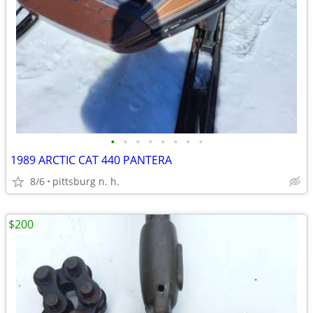
•
•
•
•
•
•
•
•
1989 ARCTIC CAT 440 PANTERA
8/6
pittsburg n. h.
$200