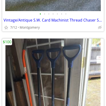
•
•
•
•
•
•
•
Vintage/Antique S.W. Card Machinist Thread Chaser Set & Tap Wrenches
7/12
Montgomery
$100