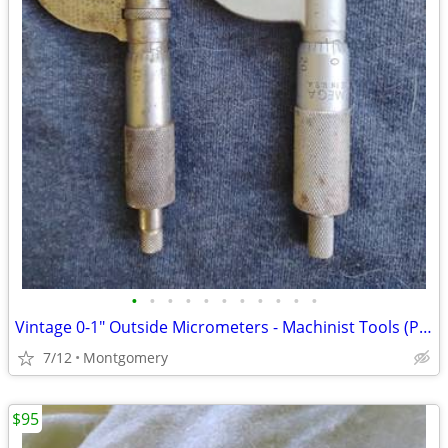
•
•
•
•
•
•
•
•
•
•
•
Vintage 0-1" Outside Micrometers - Machinist Tools (Pair of 2)
7/12
Montgomery
$95