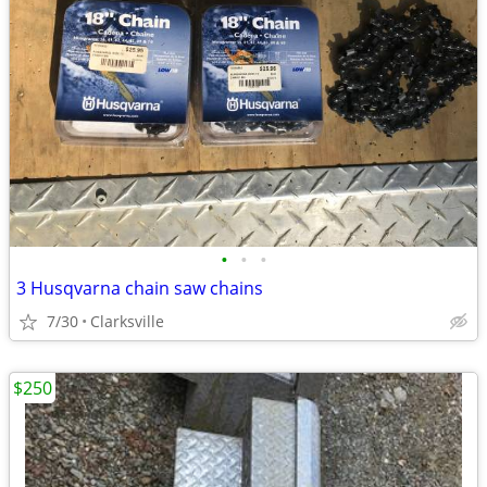
•
•
•
3 Husqvarna chain saw chains
7/30
Clarksville
$250