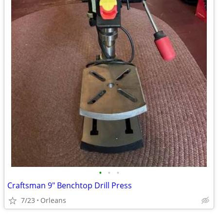
•
•
•
Craftsman 9" Benchtop Drill Press
7/23
Orleans