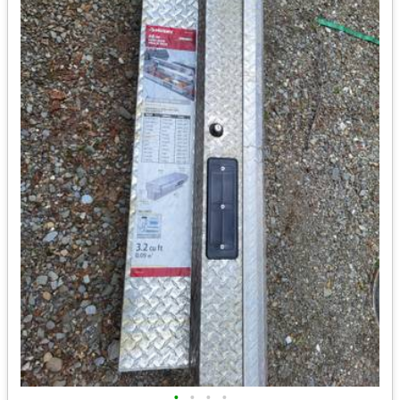
•
•
•
•