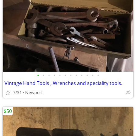
•
•
•
•
•
•
•
•
•
•
•
•
Vintage Hand Tools , Wrenches and speciality tools.
7/31
Newport
$50