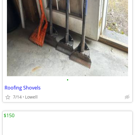
•
Roofing Shovels
7/14
Lowell
$150