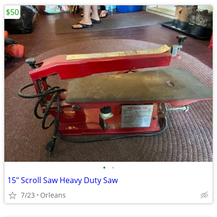
$50
•
•
15" Scroll Saw Heavy Duty Saw
7/23
Orleans