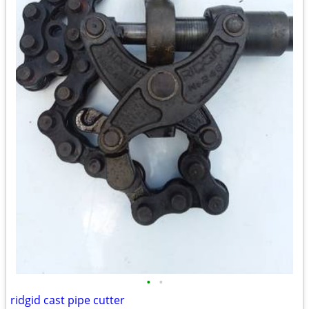
•
•
ridgid cast pipe cutter