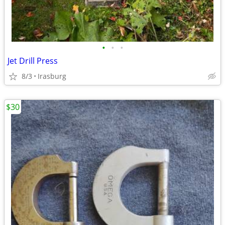
•
•
•
Jet Drill Press
8/3
Irasburg
$30