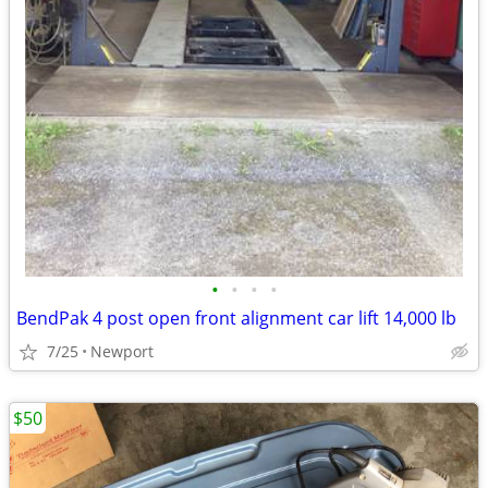
•
•
•
•
BendPak 4 post open front alignment car lift 14,000 lb
7/25
Newport
$50