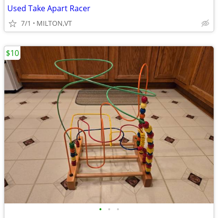
Used Take Apart Racer
7/1
MILTON,VT
$10
•
•
•