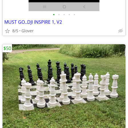
•
•
•
•
•
MUST GO..DJI INSPIRE 1, V2
8/5
Glover
$50