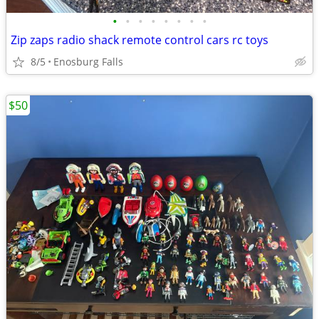
•
•
•
•
•
•
•
•
Zip zaps radio shack remote control cars rc toys
8/5
Enosburg Falls
$50