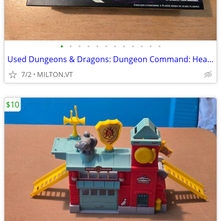
•
•
•
•
•
•
•
•
•
•
•
•
Used Dungeons & Dragons: Dungeon Command: Heart of Cormyr
7/2
MILTON,VT
$10