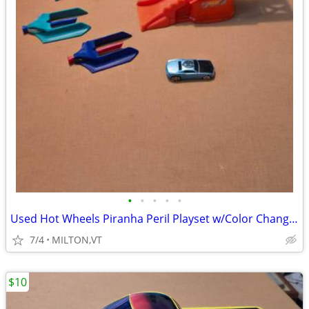
•
•
•
•
•
Used Hot Wheels Piranha Peril Playset w/Color Change Car
7/4
MILTON,VT
$10