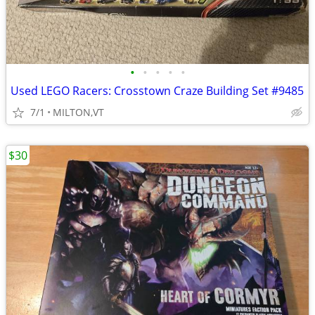
•
•
•
•
•
Used LEGO Racers: Crosstown Craze Building Set #9485
7/1
MILTON,VT
$30