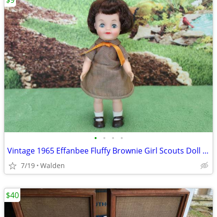
$9
•
•
•
•
Vintage 1965 Effanbee Fluffy Brownie Girl Scouts Doll 8” no Hat or Bel
7/19
Walden
$40