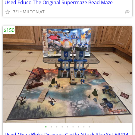
Used Educo The Original Supermaze Bead Maze
7/1
MILTON,VT
$150
•
•
•
•
•
•
•
•
•
Used Mega Bloks Dragons Castle Attack Play Set #9414