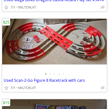
7/1
MILTON,VT
$25
•
•
•
•
•
Used Scan-2-Go Figure 8 Racetrack with cars
7/1
MILTON,VT
$15