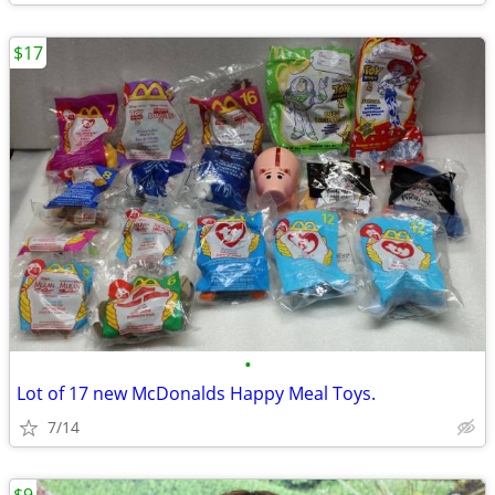
$17
•
Lot of 17 new McDonalds Happy Meal Toys.
7/14