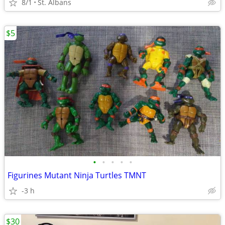
8/1
St. Albans
$5
•
•
•
•
•
Figurines Mutant Ninja Turtles TMNT
-3 h
$30