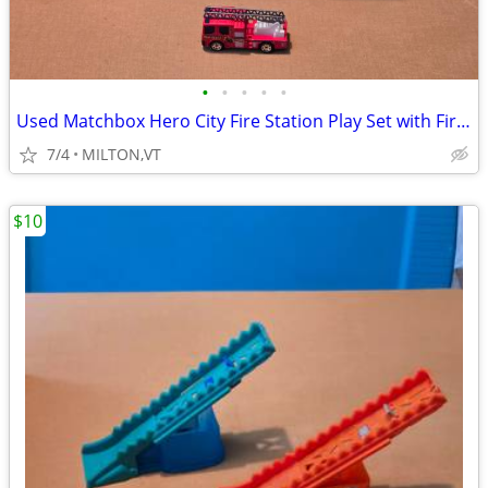
•
•
•
•
•
Used Matchbox Hero City Fire Station Play Set with Firetruck
7/4
MILTON,VT
$10