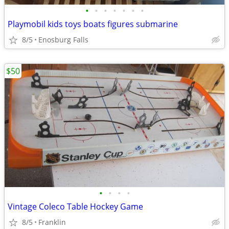
•
•
•
•
•
•
•
Playmobil kids toys boats figures submarine
8/5
Enosburg Falls
$50
•
•
•
•
Vintage Coleco Table Hockey Game
8/5
Franklin