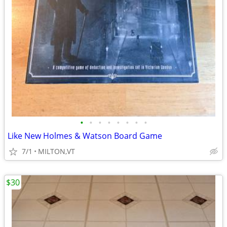
•
•
•
•
•
•
•
•
Like New Holmes & Watson Board Game
7/1
MILTON,VT
$30