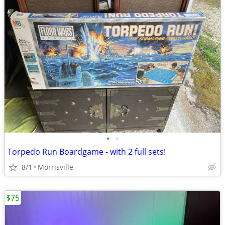
•
•
Torpedo Run Boardgame - with 2 full sets!
8/1
Morrisville
$75