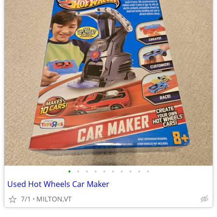
•
•
•
•
•
•
•
•
•
•
Used Hot Wheels Car Maker
7/1
MILTON,VT