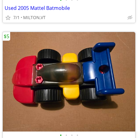
•
•
•
•
Used 2005 Mattel Batmobile
7/1
MILTON,VT
$5
•
•
•
•