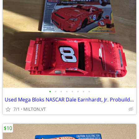
•
•
•
•
•
•
•
•
Used Mega Bloks NASCAR Dale Earnhardt, Jr. Probuilder Set #9977
7/1
MILTON,VT
$10