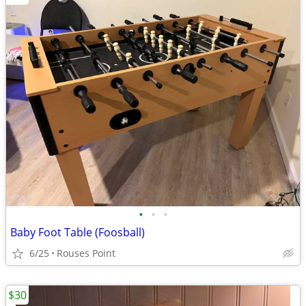
•
•
•
Baby Foot Table (Foosball)
6/25
Rouses Point
$30