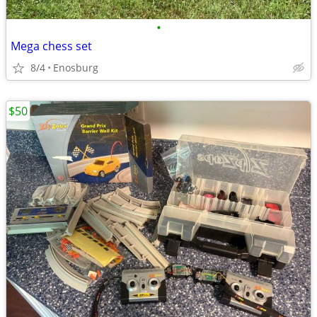
•
Mega chess set
8/4
Enosburg
$50