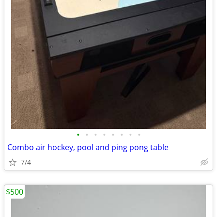
•
•
•
•
•
•
•
•
Combo air hockey, pool and ping pong table
7/4
$500