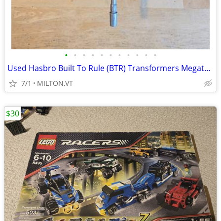
•
•
•
•
•
•
•
•
•
•
•
Used Hasbro Built To Rule (BTR) Transformers Megatron
7/1
MILTON,VT
$30