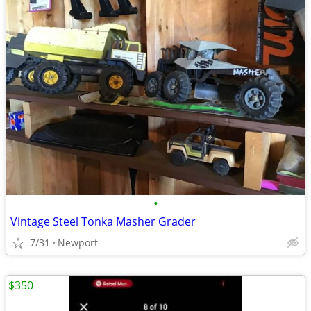
•
Vintage Steel Tonka Masher Grader
7/31
Newport
$350