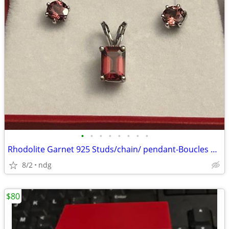
•
•
•
•
•
•
•
•
Rhodolite Garnet 925 Studs/chain/ pendant-Boucles & pendentif & chaine
8/2
ndg
$80