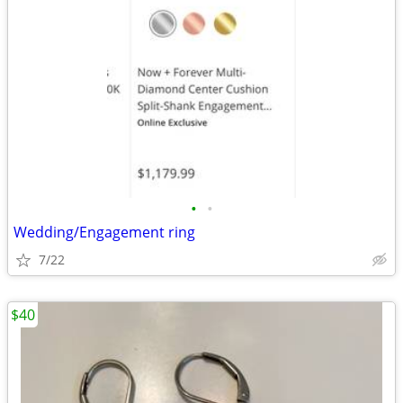
•
•
Wedding/Engagement ring
7/22
$40