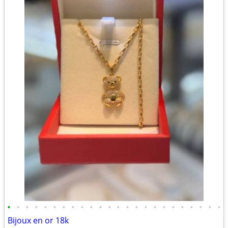
•
•
•
•
•
•
•
•
•
•
•
•
•
•
•
•
•
•
•
•
•
•
•
•
Bijoux en or 18k