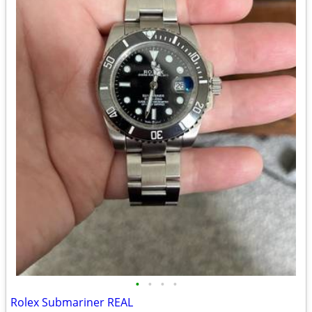
•
•
•
•
Rolex Submariner REAL