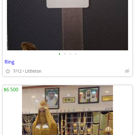
•
•
•
•
Ring
7/12
Littleton
$6 500