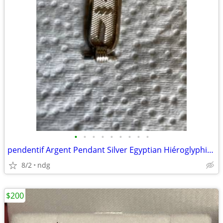
•
•
•
•
•
•
•
•
•
pendentif Argent Pendant Silver Egyptian Hiéroglyphique 2"
8/2
ndg
$200