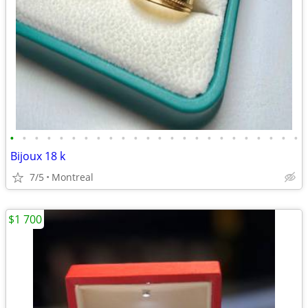
•
•
•
•
•
•
•
•
•
•
•
•
•
•
•
•
•
•
•
•
•
•
•
•
Bijoux 18 k
7/5
Montreal
$1 700