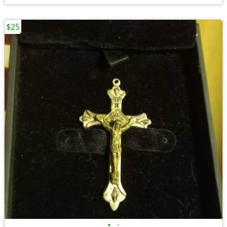
$25
•
•