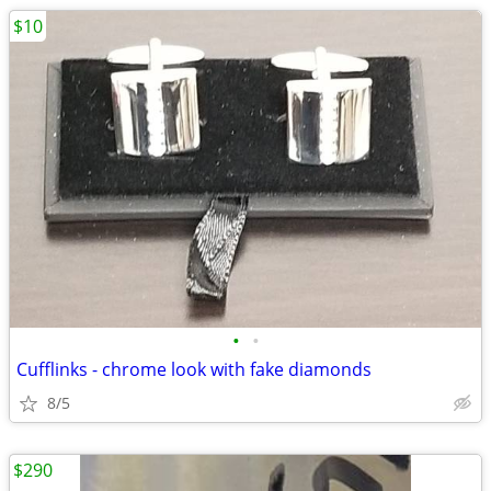
$10
•
•
Cufflinks - chrome look with fake diamonds
8/5
$290