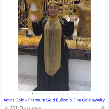
•
•
•
•
•
•
•
•
•
•
•
Amira Gold – Premium Gold Bullion & Fine Gold Jewelry
7/25
Trois rivieres