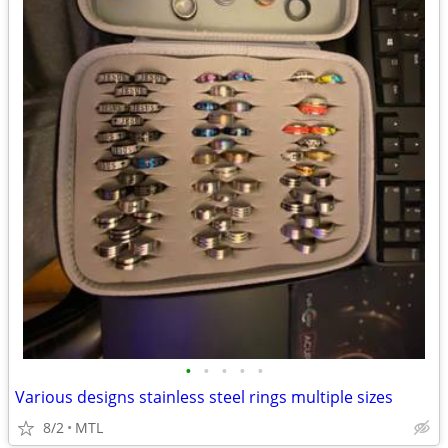
•
•
•
•
•
Various designs stainless steel rings multiple sizes
8/2
MTL