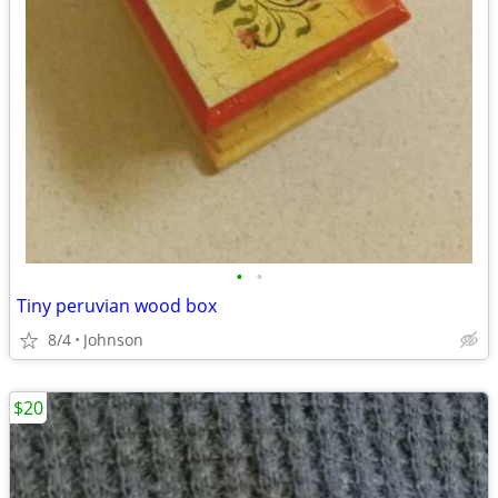
•
•
Tiny peruvian wood box
8/4
Johnson
$20