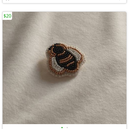
$20
•
•