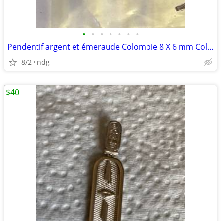
•
•
•
•
•
•
•
Pendentif argent et émeraude Colombie 8 X 6 mm Colombian emerald
8/2
ndg
$40