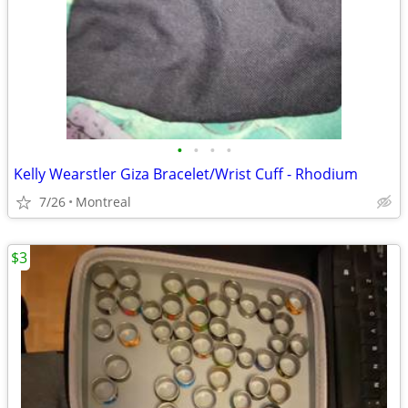
•
•
•
•
Kelly Wearstler Giza Bracelet/Wrist Cuff - Rhodium
7/26
Montreal
$3