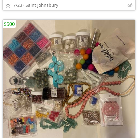
7/23
Saint Johnsbury
$500