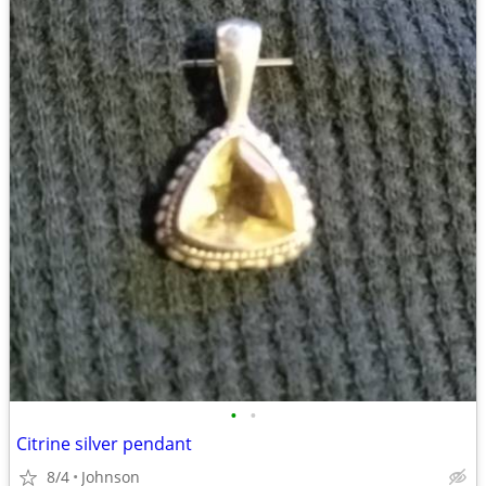
•
•
Citrine silver pendant
8/4
Johnson