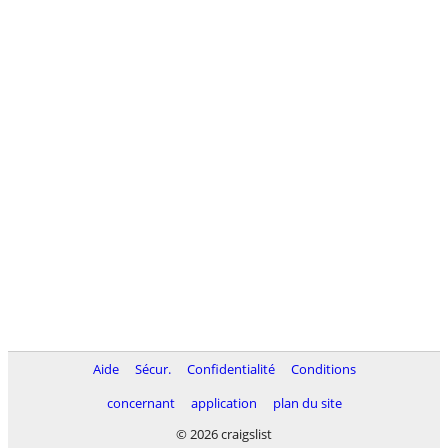
Aide
Sécur.
Confidentialité
Conditions
concernant
application
plan du site
© 2026 craigslist