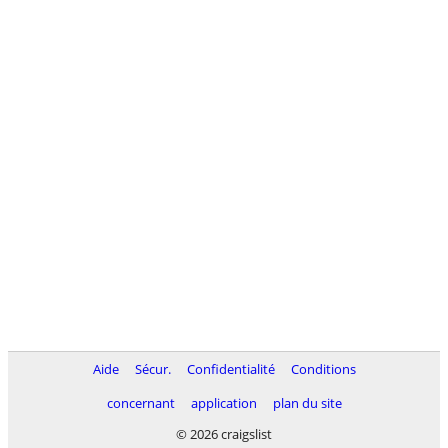
Aide
Sécur.
Confidentialité
Conditions
concernant
application
plan du site
© 2026 craigslist