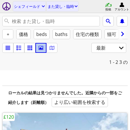
シェフィールド
また貸し・臨時
投稿
アカウント
+
価格
beds
baths
住宅の種類
猫可
犬
最新
1 - 2
3 の
ローカルの結果は見つかりませんでした。近隣からの一部をご
より広い範囲を検索する
紹介します（距離順）
£120