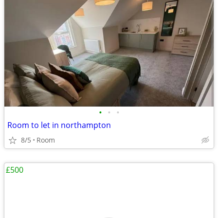
•
•
•
Room to let in northampton
8/5
Room
£500