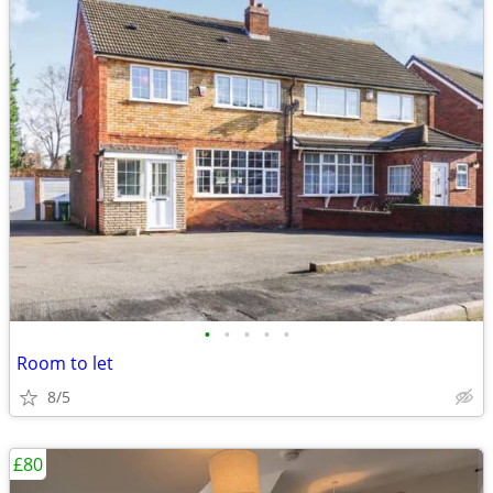
•
•
•
•
•
Room to let
8/5
£80