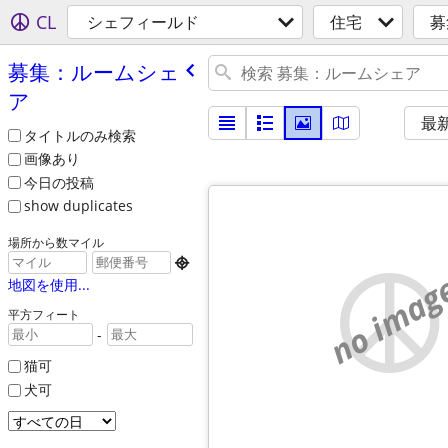
CL
シェフィールド
住宅
募
募集：ルームシェ
ア
最
タイトルのみ検索
画像あり
今日の投稿
show duplicates
場所から数マイル

no imag
地図を使用...
平方フィート
-
猫可
犬可