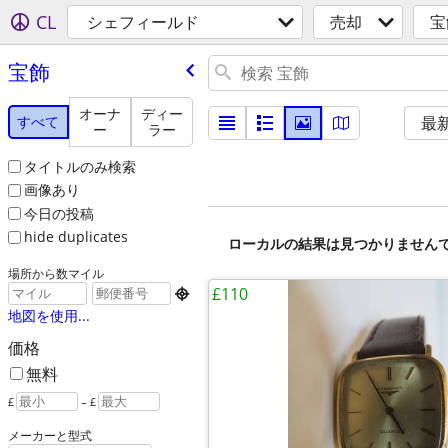
CL
シェフィールド
売却
宝
宝飾
オーナ
ディー
すべて
最
ー
ラー
タイトルのみ検索
画像あり
今日の投稿
hide duplicates
ローカルの結果は見つかりません
場所から数マイル
£110

地図を使用...
価格
無料
£
– £
メーカーと型式