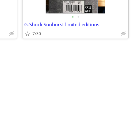
•
•
G-Shock Sunburst limited editions
7/30