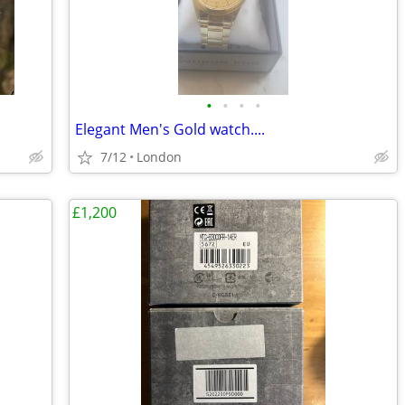
•
•
•
•
Elegant Men's Gold watch....
7/12
London
£1,200