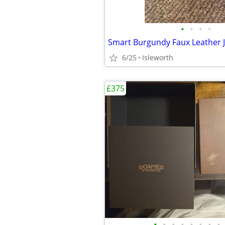
•
•
•
•
6/25
Isleworth
£375
•
•
•
•
•
•
•
•