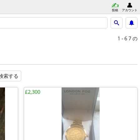
投稿
アカウント
1 - 6
7 の
検索する
£2,300