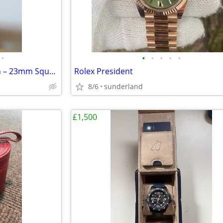
•
•
•
•
•
•
Elegant Longines Quartz Watch – 23mm Square Gold Dial (Vintage)
Rolex President
8/6
sunderland
£1,500