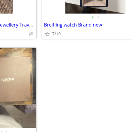
•
•
Smart Burgundy Faux Leather Jewellery Travel Case
Breitling watch Brand new
7/10
•
•