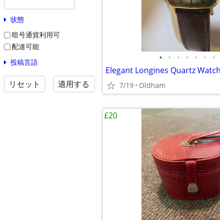
状態
暗号通貨利用可
配達可能
•
•
•
•
•
•
•
投稿言語
リセット
適用する
7/19
Oldham
£20