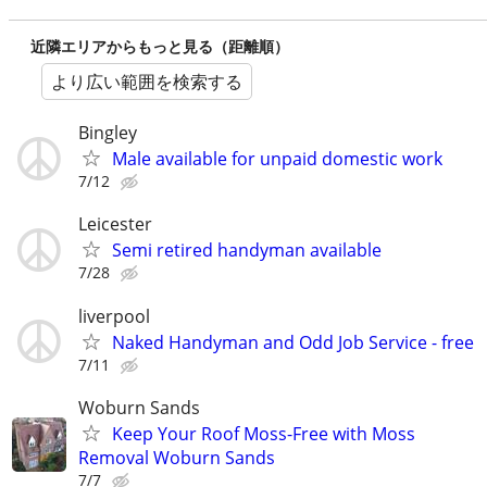
近隣エリアからもっと見る（距離順）
より広い範囲を検索する
Bingley
Male available for unpaid domestic work
7/12
Leicester
Semi retired handyman available
7/28
liverpool
Naked Handyman and Odd Job Service - free
7/11
Woburn Sands
Keep Your Roof Moss-Free with Moss
Removal Woburn Sands
7/7