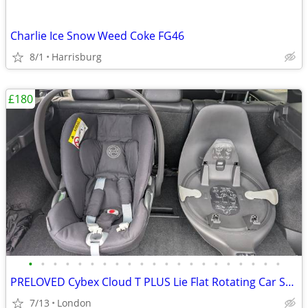
Charlie Ice Snow Weed Coke FG46
8/1
Harrisburg
£180
•
•
•
•
•
•
•
•
•
•
•
•
•
•
•
•
•
•
•
•
•
PRELOVED Cybex Cloud T PLUS Lie Flat Rotating Car Seat – Black
7/13
London