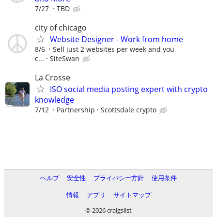
7/27
TBD
city of chicago
Website Designer - Work from home
8/6
Sell just 2 websites per week and you
c...
SiteSwan
La Crosse
ISO social media posting expert with crypto
knowledge
7/12
Partnership
Scottsdale crypto
ヘルプ
安全性
プライバシー方針
使用条件
情報
アプリ
サイトマップ
© 2026 craigslist