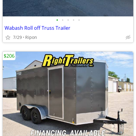
•
•
•
•
•
Wabash Roll off Truss Trailer
7/29
Ripon
$206