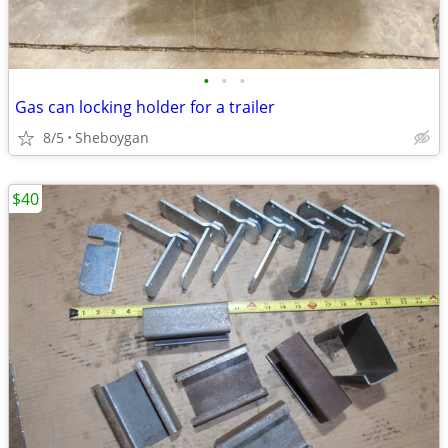
•
•
•
Gas can locking holder for a trailer
8/5
Sheboygan
$40