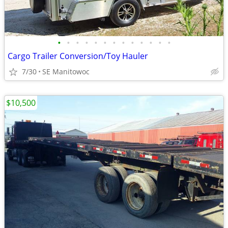
•
•
•
•
•
•
•
•
•
•
•
•
•
Cargo Trailer Conversion/Toy Hauler
7/30
SE Manitowoc
$10,500