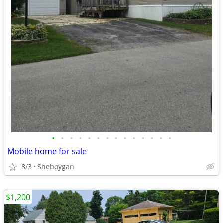
•
•
•
•
•
•
•
•
•
•
•
•
•
•
Mobile home for sale
8/3
Sheboygan
$1,200