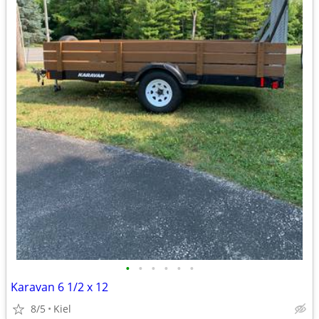
•
•
•
•
•
•
Karavan 6 1/2 x 12
8/5
Kiel