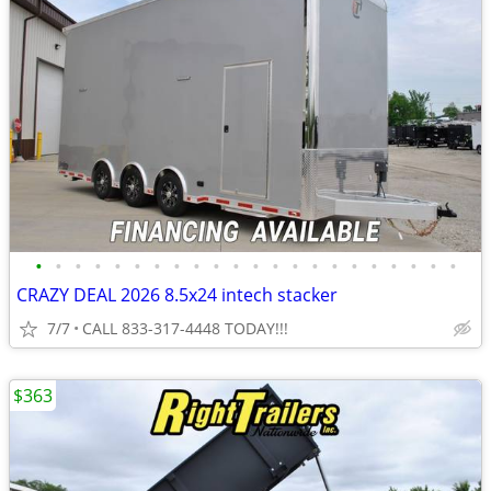
•
•
•
•
•
•
•
•
•
•
•
•
•
•
•
•
•
•
•
•
•
•
CRAZY DEAL 2026 8.5x24 intech stacker
7/7
CALL 833-317-4448 TODAY!!!
$363