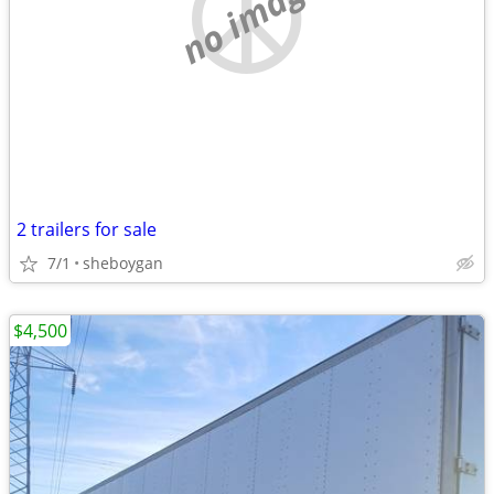
no image
2 trailers for sale
7/1
sheboygan
$4,500