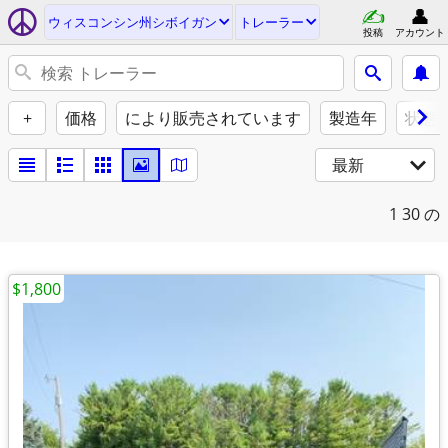
ウィスコンシン州シボイガン
トレーラー
投稿
アカウント
+
価格
により販売されています
製造年
状態
最新
1
30 の
$1,800