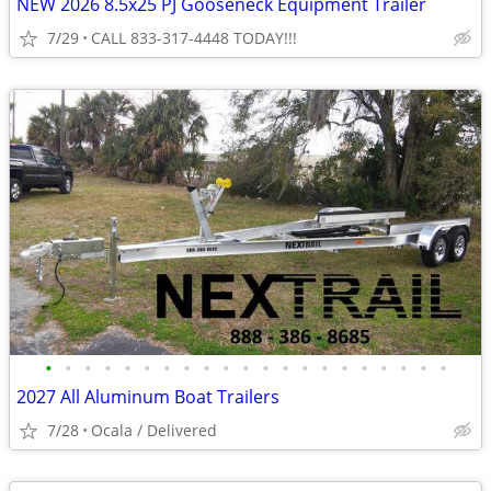
NEW 2026 8.5x25 PJ Gooseneck Equipment Trailer
7/29
CALL 833-317-4448 TODAY!!!
•
•
•
•
•
•
•
•
•
•
•
•
•
•
•
•
•
•
•
•
•
2027 All Aluminum Boat Trailers
7/28
Ocala / Delivered