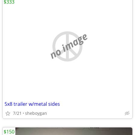
$333
no image
5x8 trailer w/metal sides
7/21
sheboygan
$150