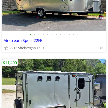
•
•
•
•
•
•
•
•
•
•
•
•
Airstream Sport 22FB
8/1
Sheboygan Falls
$11,400