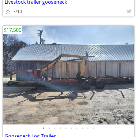
Livestock trailer gooseneck
7/13
$17,500
•
•
•
•
•
•
•
•
•
•
Gooseneck Log Trailer