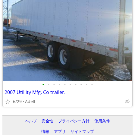
•
•
•
•
•
•
•
•
•
•
2007 Utillity Mfg. Co trailer.
6/29
Adell
ヘルプ
安全性
プライバシー方針
使用条件
情報
アプリ
サイトマップ