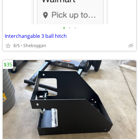
•
•
•
Interchangable 3 ball hitch
8/5
Sheboygan
$35