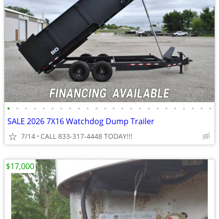
•
•
•
•
•
•
•
•
•
•
•
•
•
•
•
•
•
•
•
•
•
•
•
•
SALE 2026 7X16 Watchdog Dump Trailer
7/14
CALL 833-317-4448 TODAY!!!
$17,000