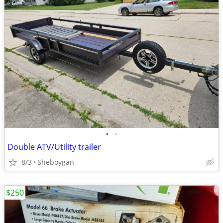
•
•
Double ATV/Utility trailer
8/3
Sheboygan
$250