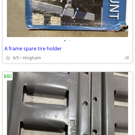
•
•
A frame spare tire holder
8/5
Hingham
$80