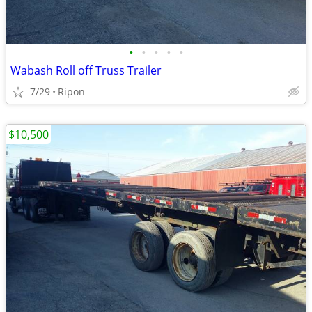
•
•
•
•
•
Wabash Roll off Truss Trailer
7/29
Ripon
$10,500