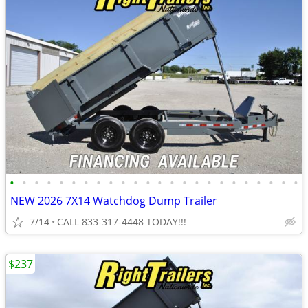
•
•
•
•
•
•
•
•
•
•
•
•
•
•
•
•
•
•
•
•
•
•
•
•
NEW 2026 7X14 Watchdog Dump Trailer
7/14
CALL 833-317-4448 TODAY!!!
$237