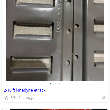
•
•
•
2-10 ft kinedyne etrack
8/5
Sheboygan