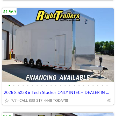
$1,569
•
•
•
•
•
•
•
•
•
•
•
•
•
•
•
•
•
•
•
•
•
•
2026 8.5X28 inTech Stacker ONLY INTECH DEALER IN WISCONSIN!
7/7
CALL 833-317-4448 TODAY!!!