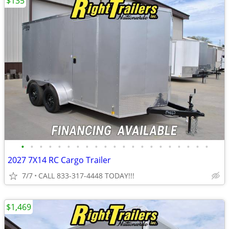
$135
•
•
•
•
•
•
•
•
•
•
•
•
•
•
•
•
•
•
•
•
•
2027 7X14 RC Cargo Trailer
7/7
CALL 833-317-4448 TODAY!!!
$1,469