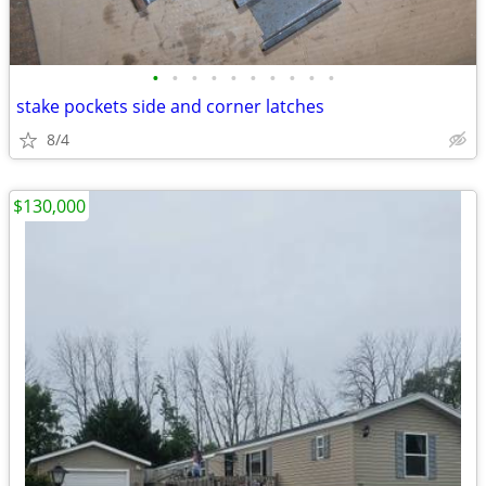
•
•
•
•
•
•
•
•
•
•
stake pockets side and corner latches
8/4
$130,000