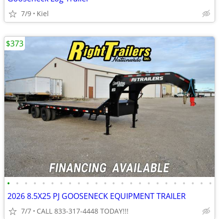
7/9
Kiel
$373
•
•
•
•
•
•
•
•
•
•
•
•
•
•
•
•
•
•
•
•
•
•
•
•
2026 8.5X25 PJ GOOSENECK EQUIPMENT TRAILER
7/7
CALL 833-317-4448 TODAY!!!