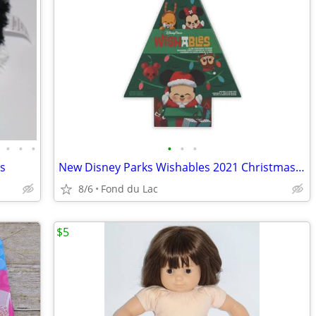
•
•
•
•
•
•
es
New Disney Parks Wishables 2021 Christmas Advent Plush Calendar
8/6
Fond du Lac
$5