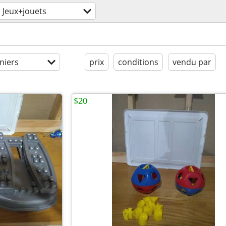
Jeux+jouets
niers
prix
conditions
vendu par
$20