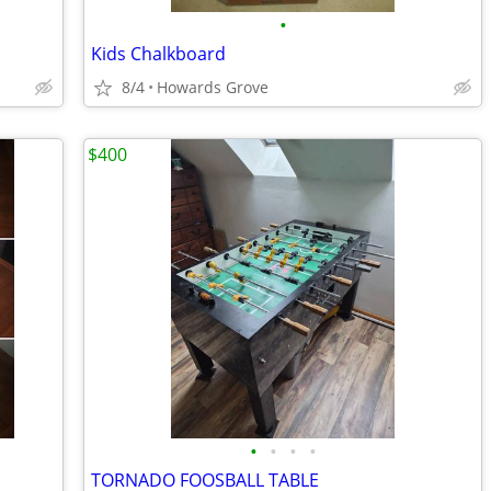
•
Kids Chalkboard
8/4
Howards Grove
$400
•
•
•
•
TORNADO FOOSBALL TABLE