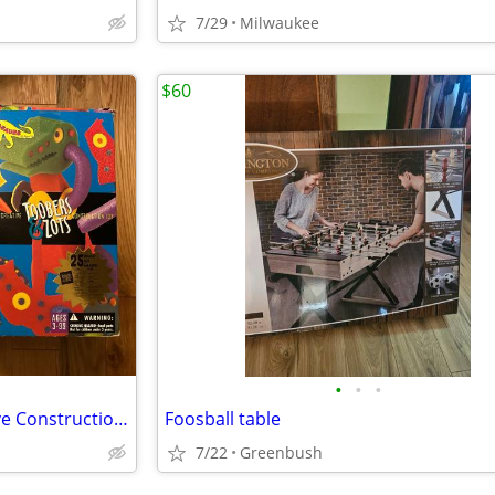
7/29
Milwaukee
$60
•
•
•
Vintage Toobers & Zots Creative Construction Kits
Foosball table
7/22
Greenbush