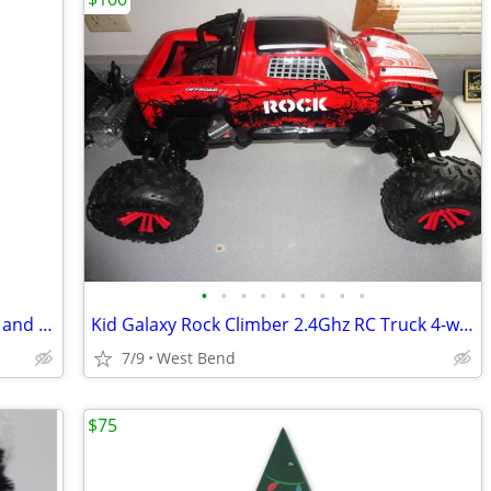
•
•
•
•
•
•
•
•
•
Mostly Vintage Kids Meal Toys from 80s and 90s Lot
Kid Galaxy Rock Climber 2.4Ghz RC Truck 4-wheel Drive 29"L
7/9
West Bend
$75