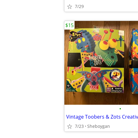
7/29
$15
•
7/23
Sheboygan