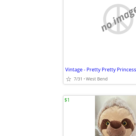
no imag
7/31
West Bend
$1