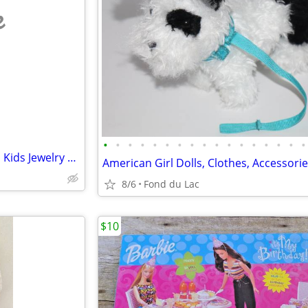
e
•
•
•
•
•
•
•
•
•
•
•
•
•
•
•
•
•
Vintage - Pretty Pretty Princess Kids Jewelry Game
American Girl Dolls, Clothes, Accessori
8/6
Fond du Lac
$10