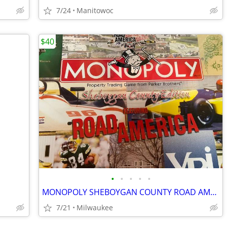
7/24
Manitowoc
$40
•
•
•
•
•
MONOPOLY SHEBOYGAN COUNTY ROAD AMERICA EDITION, NEW BOARD GAME!
7/21
Milwaukee