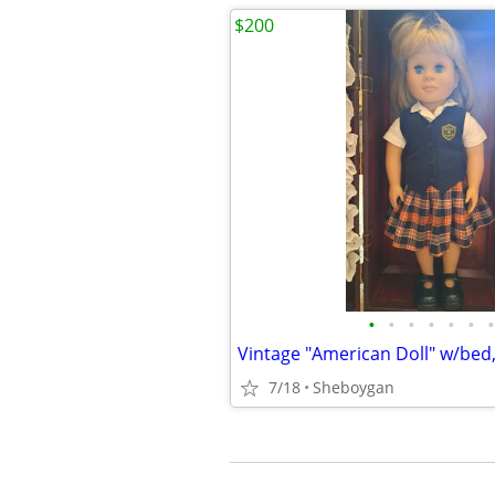
$200
•
•
•
•
•
•
•
7/18
Sheboygan