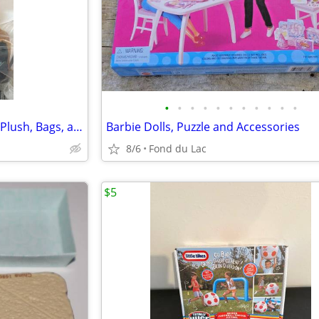
•
•
•
•
•
•
•
•
•
•
•
NEW Sloth Items Giant Stuffed Plush, Bags, and More!
Barbie Dolls, Puzzle and Accessories
8/6
Fond du Lac
$5