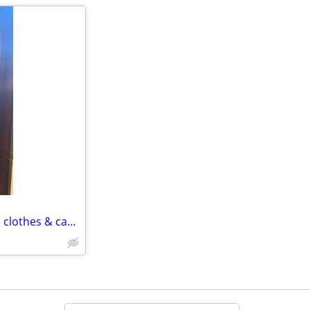
Vintage "American Doll" w/bed, clothes & case!