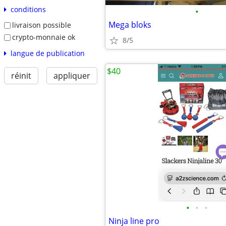
conditions
•
Mega bloks
livraison possible
crypto-monnaie ok
8/5
langue de publication
$40
réinit
appliquer
•
•
•
Ninja line pro