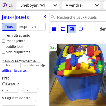
CL
Sheboyan, WI
À vendre
Jeux+jouets
Tous
propr.
vendeur
der
rech titres uniq
Image jointe
publié jour
$20
hide duplicates
MILES DE L’EMPLACEMENT

utiliser la carte...
Prix
Gratuit
$
– $
MARQUE ET MODÈLE