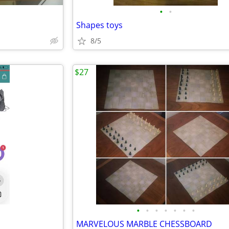
•
•
Shapes toys
8/5
$27
•
•
•
•
•
•
•
MARVELOUS MARBLE CHESSBOARD