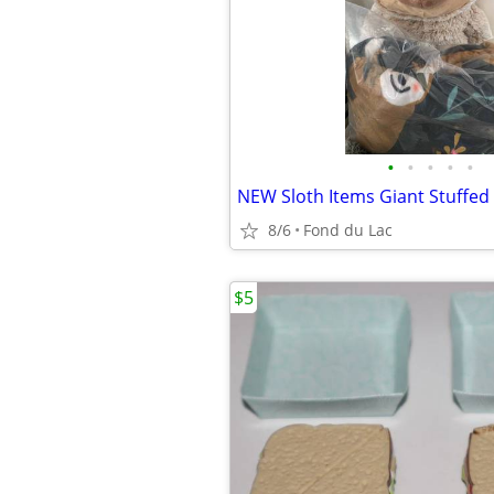
•
•
•
•
•
8/6
Fond du Lac
$5