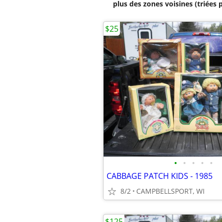
plus des zones voisines (triées 
$25
•
•
•
•
•
CABBAGE PATCH KIDS - 1985
8/2
CAMPBELLSPORT, WI
$125