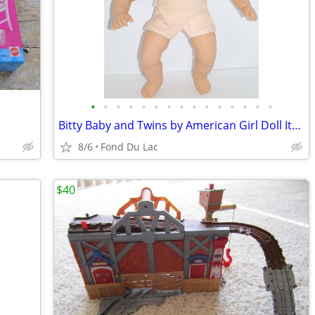
•
•
•
•
•
•
•
•
•
•
•
•
•
•
•
Bitty Baby and Twins by American Girl Doll Items
8/6
Fond Du Lac
$40