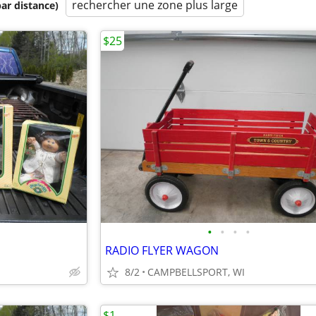
rechercher une zone plus large
par distance)
$25
•
•
•
•
RADIO FLYER WAGON
8/2
CAMPBELLSPORT, WI
$1