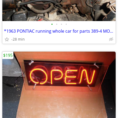
•
•
•
•
*1963 PONTIAC running whole car for parts 389-4 MOTOR posi rear
-28 min
$195