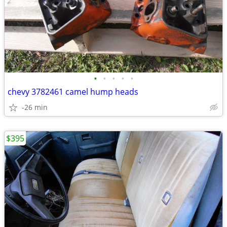
•
•
•
•
•
chevy 3782461 camel hump heads
-26 min
$395