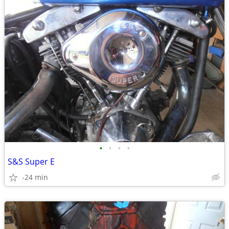
•
•
•
•
S&S Super E
-24 min