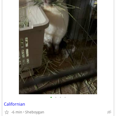
•
•
•
•
Californian
-6 min
Sheboygan