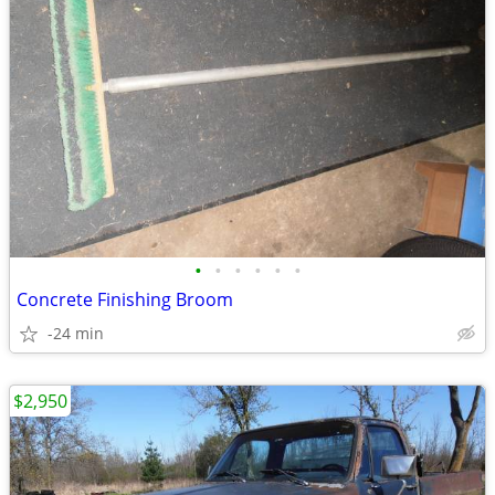
•
•
•
•
•
•
Concrete Finishing Broom
-24 min
$2,950