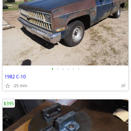
•
•
•
•
•
•
1982 C-10
-25 min
$395