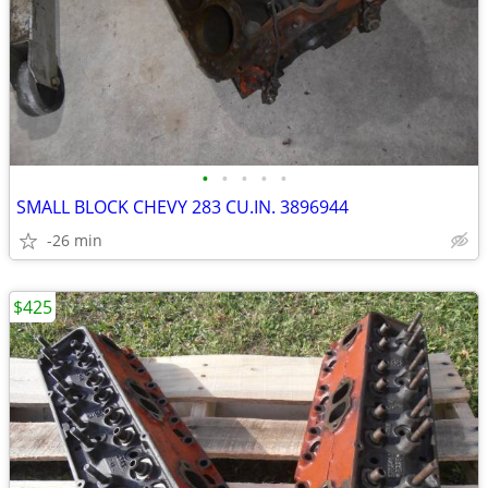
•
•
•
•
•
SMALL BLOCK CHEVY 283 CU.IN. 3896944
-26 min
$425