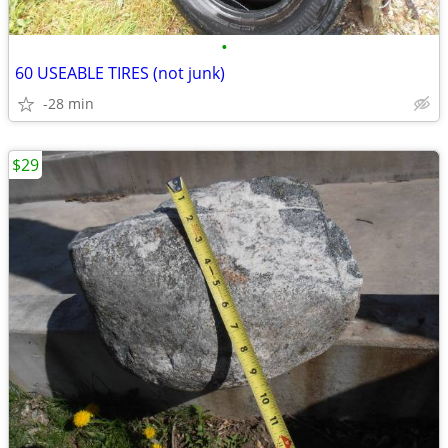
•
60 USEABLE TIRES (not junk)
-28 min
$29