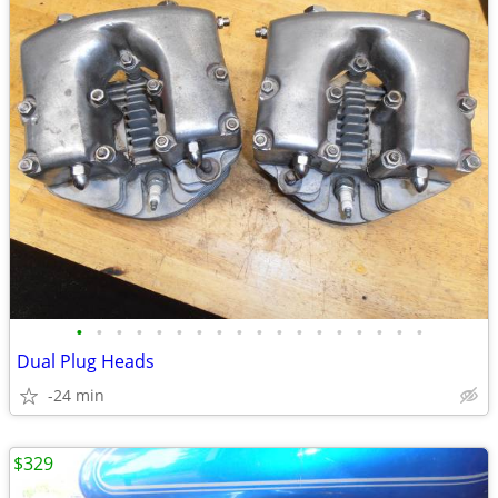
•
•
•
•
•
•
•
•
•
•
•
•
•
•
•
•
•
•
Dual Plug Heads
-24 min
$329