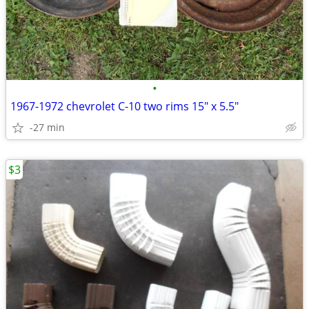
•
1967-1972 chevrolet C-10 two rims 15" x 5.5"
-27 min
$3