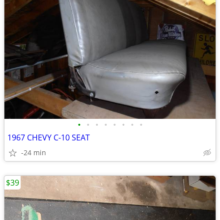
•
•
•
•
•
•
•
•
1967 CHEVY C-10 SEAT
-24 min
$39