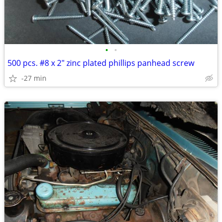
•
•
500 pcs. #8 x 2" zinc plated phillips panhead screw
-27 min