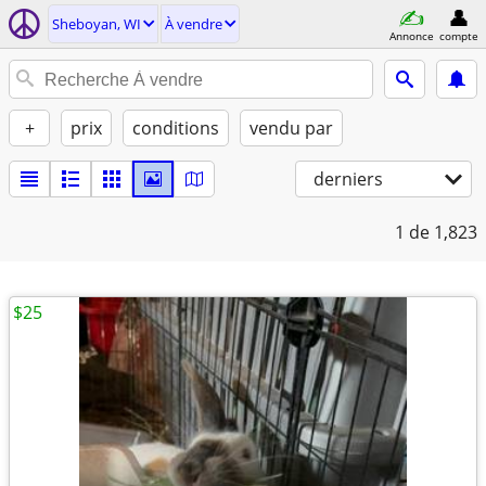
Sheboyan, WI
À vendre
Annonce
compte
+
prix
conditions
vendu par
derniers
1
de 1,823
$25