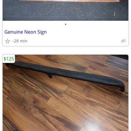
•
Genuine Neon Sign
-28 min
$125