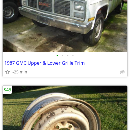
•
•
•
•
1987 GMC Upper & Lower Grille Trim
-25 min
$49