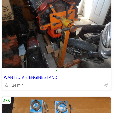
•
WANTED V-8 ENGINE STAND
-24 min
$35