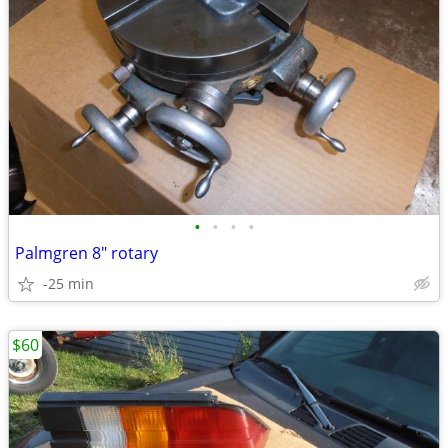
•
•
•
•
Palmgren 8" rotary
-25 min
$60