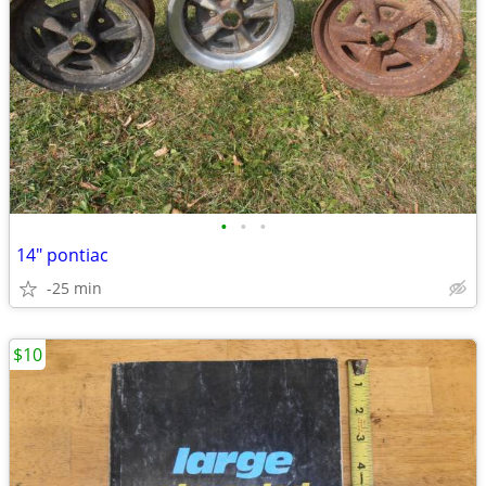
•
•
•
14" pontiac
-25 min
$10