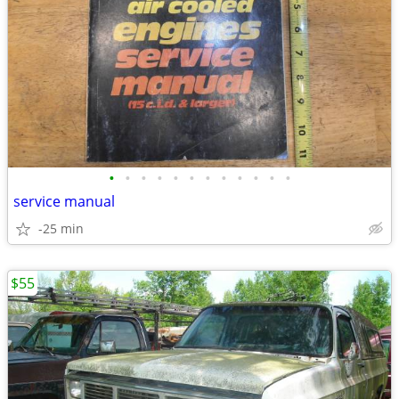
•
•
•
•
•
•
•
•
•
•
•
•
service manual
-25 min
$55