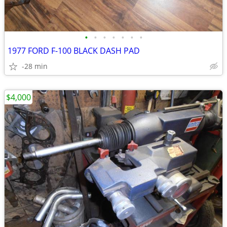
•
•
•
•
•
•
•
1977 FORD F-100 BLACK DASH PAD
-28 min
$4,000