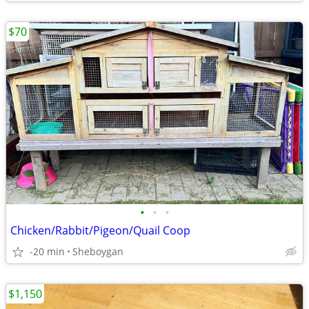
$70
•
•
•
Chicken/Rabbit/Pigeon/Quail Coop
-20 min
Sheboygan
$1,150