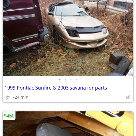
•
•
•
•
1999 Pontiac Sunfire & 2003 savana for parts
-24 min
$450