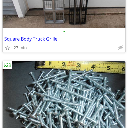
•
Square Body Truck Grille
-27 min
$29