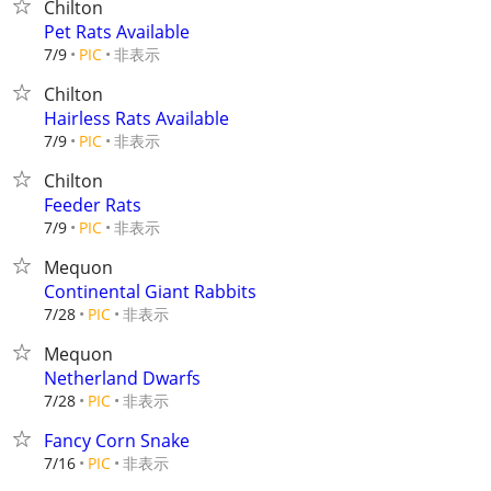
Chilton
Pet Rats Available
非表示
7/9
PIC
Chilton
Hairless Rats Available
非表示
7/9
PIC
Chilton
Feeder Rats
非表示
7/9
PIC
Mequon
Continental Giant Rabbits
非表示
7/28
PIC
Mequon
Netherland Dwarfs
非表示
7/28
PIC
Fancy Corn Snake
非表示
7/16
PIC