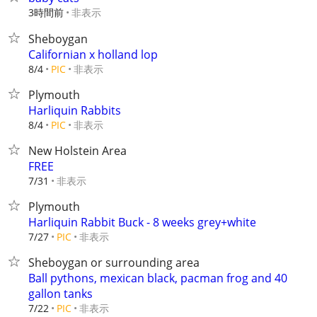
3時間前
非表示
Sheboygan
Californian x holland lop
非表示
8/4
PIC
Plymouth
Harliquin Rabbits
非表示
8/4
PIC
New Holstein Area
FREE
非表示
7/31
Plymouth
Harliquin Rabbit Buck - 8 weeks grey+white
非表示
7/27
PIC
Sheboygan or surrounding area
Ball pythons, mexican black, pacman frog and 40
gallon tanks
非表示
7/22
PIC