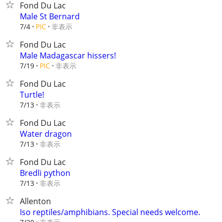
Fond Du Lac
Male St Bernard
非表示
7/4
PIC
Fond Du Lac
Male Madagascar hissers!
非表示
7/19
PIC
Fond Du Lac
Turtle!
非表示
7/13
Fond Du Lac
Water dragon
非表示
7/13
Fond Du Lac
Bredli python
非表示
7/13
Allenton
Iso reptiles/amphibians. Special needs welcome.