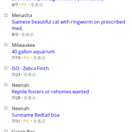
非表示
8/7
PIC
Menasha
Siamese beautiful cat with ringworm on prescribed
med.
非表示
8/3
Milwaukee
40 gallon aquarium
非表示
7/19
PIC
ISO - Zebra Finch
非表示
7/23
Neenah
Reptile fosters or rehomes wanted
非表示
7/28
Neenah
Suriname Redtail boa
非表示
7/31
PIC
Green Bay