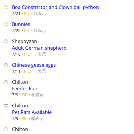
Boa Constrictor and Clown ball python
非表示
7/21
PIC
Bunnies
非表示
7/20
PIC
Sheboygan
Adult German shepherd
非表示
7/18
PIC
Chinese geese eggs
非表示
7/11
PIC
Chilton
Feeder Rats
非表示
7/9
PIC
Chilton
Pet Rats Available
非表示
7/9
PIC
Chilton