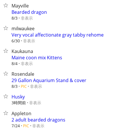
Mayville
Bearded dragon
非表示
8/3
milwaukee
Very vocal affectionate gray tabby rehome
非表示
6/30
Kaukauna
Maine coon mix Kittens
非表示
8/4
Rosendale
29 Gallon Aquarium Stand & cover
非表示
8/3
PIC
Husky
3時間前
非表示
Appleton
2 adult bearded dragons
非表示
7/24
PIC