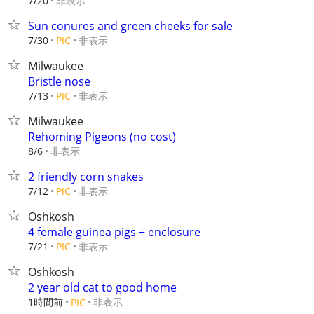
非表示
7/20
Sun conures and green cheeks for sale
非表示
7/30
PIC
Milwaukee
Bristle nose
非表示
7/13
PIC
Milwaukee
Rehoming Pigeons (no cost)
非表示
8/6
2 friendly corn snakes
非表示
7/12
PIC
Oshkosh
4 female guinea pigs + enclosure
非表示
7/21
PIC
Oshkosh
2 year old cat to good home
1時間前
非表示
PIC