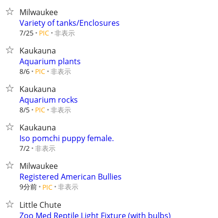
Milwaukee
Variety of tanks/Enclosures
非表示
7/25
PIC
Kaukauna
Aquarium plants
非表示
8/6
PIC
Kaukauna
Aquarium rocks
非表示
8/5
PIC
Kaukauna
Iso pomchi puppy female.
非表示
7/2
Milwaukee
Registered American Bullies
9分前
非表示
PIC
Little Chute
Zoo Med Reptile Light Fixture (with bulbs)