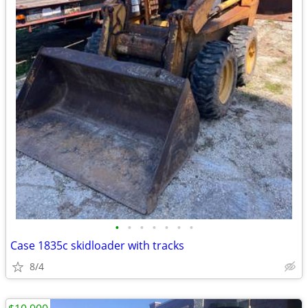
•
•
•
•
•
•
•
Case 1835c skidloader with tracks
8/4