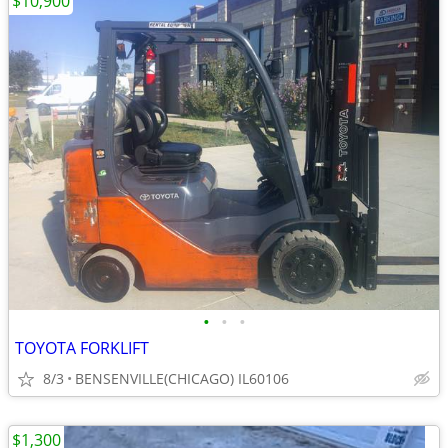
$10,900
•
•
•
TOYOTA FORKLIFT
8/3
BENSENVILLE(CHICAGO) IL60106
$1,300