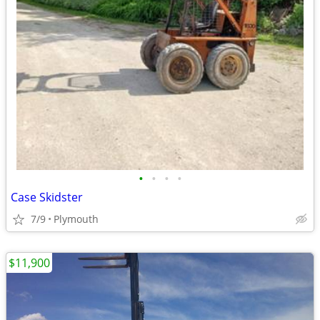
•
•
•
•
Case Skidster
7/9
Plymouth
$11,900