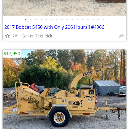
•
•
•
•
•
•
•
•
•
•
•
•
•
•
•
•
2017 Bobcat S450 with Only 206 Hours!! #4966
7/9
Call or Text Rick
$17,950