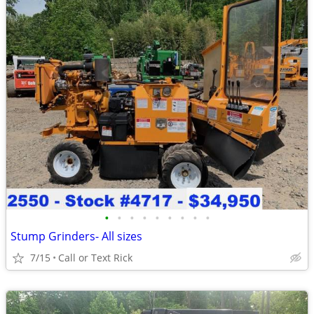
•
•
•
•
•
•
•
•
•
Stump Grinders- All sizes
7/15
Call or Text Rick