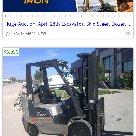
•
•
•
•
•
•
•
•
•
•
•
•
•
•
•
•
•
•
•
•
•
•
•
•
Huge Auction! April 28th Excavator, Skid Steer, Dozer, Pickup, Tractor
7/23
Merrill, WI
$6,950