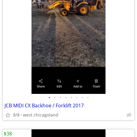
•
•
•
•
•
•
•
•
JCB MIDI CX Backhoe / Forklift 2017
8/8
west chicagoland
$38