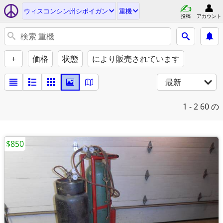
ウィスコンシン州シボイガン
重機
投稿
アカウント
+
価格
状態
により販売されています
最新
1 - 2
60 の
$850