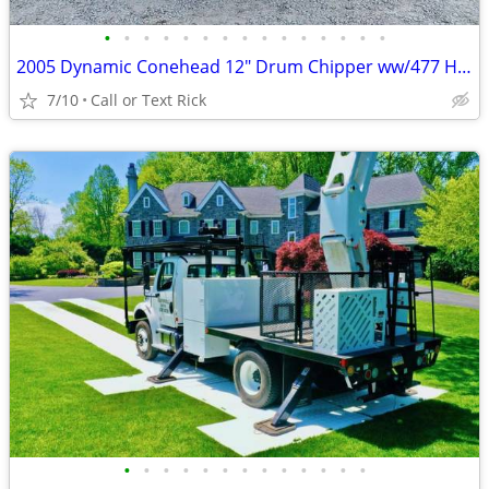
•
•
•
•
•
•
•
•
•
•
•
•
•
•
•
2005 Dynamic Conehead 12" Drum Chipper ww/477 Hours!! #4803
7/10
Call or Text Rick
•
•
•
•
•
•
•
•
•
•
•
•
•