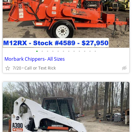
•
•
•
•
•
•
•
•
•
•
•
•
Morbark Chippers- All Sizes
7/20
Call or Text Rick