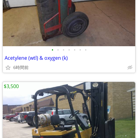
•
•
•
•
•
•
•
Acetylene (wtl) & oxygen (k)
6時間前
$3,500