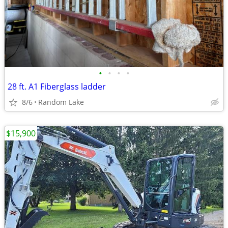
•
•
•
•
28 ft. A1 Fiberglass ladder
8/6
Random Lake
$15,900