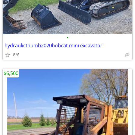
•
hydraulicthumb2020bobcat mini excavator
8/6
$6,500