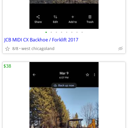
•
•
•
•
•
•
•
•
JCB MIDI CX Backhoe / Forklift 2017
8/8
west chicagoland
$38