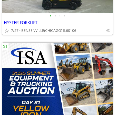
•
•
•
•
HYSTER FORKLIFT
7/27
BENSENVILLE(CHICAGO) IL60106
$1