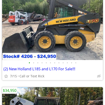
•
•
•
•
•
•
•
•
•
•
•
•
(2) New Holland L185 and L170 For Sale!!!
7/15
Call or Text Rick
$34,950