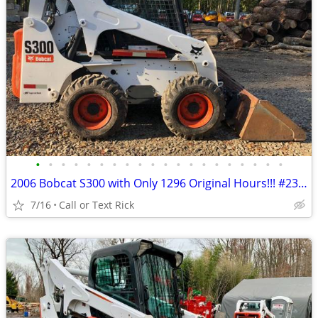
•
•
•
•
•
•
•
•
•
•
•
•
•
•
•
•
•
•
•
•
2006 Bobcat S300 with Only 1296 Original Hours!!! #2375
7/16
Call or Text Rick