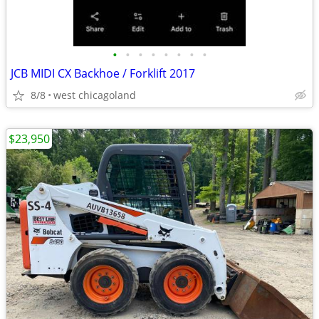
•
•
•
•
•
•
•
•
JCB MIDI CX Backhoe / Forklift 2017
8/8
west chicagoland
$23,950