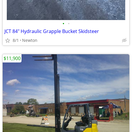
•
•
JCT 84" Hydraulic Grapple Bucket Skidsteer
8/1
Newton
$11,900