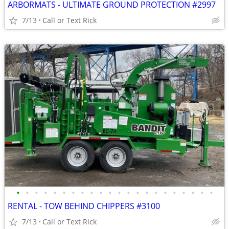
ARBORMATS - ULTIMATE GROUND PROTECTION #2997
7/13
Call or Text Rick
•
•
•
•
•
•
•
•
•
•
•
•
•
•
•
•
•
•
•
•
•
•
RENTAL - TOW BEHIND CHIPPERS #3100
7/13
Call or Text Rick