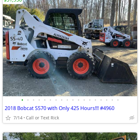
•
•
•
•
•
•
•
•
•
•
•
•
•
•
•
•
•
•
2018 Bobcat S570 with Only 425 Hours!!! #4960
7/14
Call or Text Rick