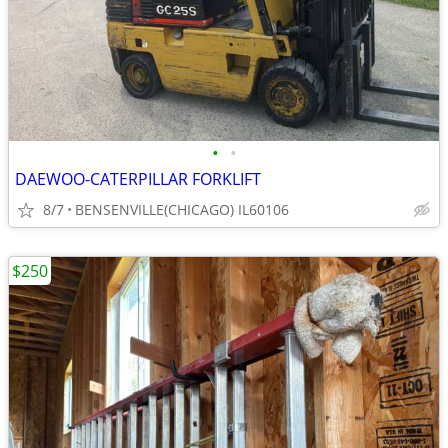
•
•
DAEWOO-CATERPILLAR FORKLIFT
8/7
BENSENVILLE(CHICAGO) IL60106
$250