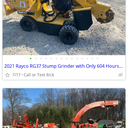
•
•
•
•
•
•
•
•
•
•
•
•
•
•
2021 Rayco RG37 Stump Grinder with Only 604 Hours!!! #4965
7/17
Call or Text Rick