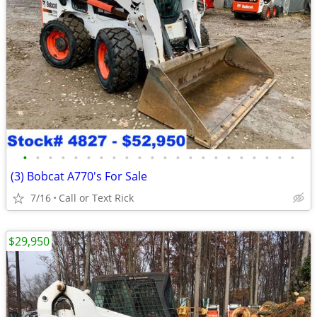
•
•
•
•
•
•
•
•
•
•
•
•
•
•
•
•
•
•
•
•
•
•
(3) Bobcat A770's For Sale
7/16
Call or Text Rick
$29,950