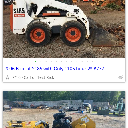
•
•
•
•
•
•
•
•
•
•
•
•
2006 Bobcat S185 with Only 1106 hours!!! #772
7/16
Call or Text Rick