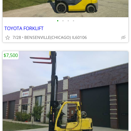
•
•
•
•
TOYOTA FORKLIFT
7/28
BENSENVILLE(CHICAGO) IL60106
$7,500