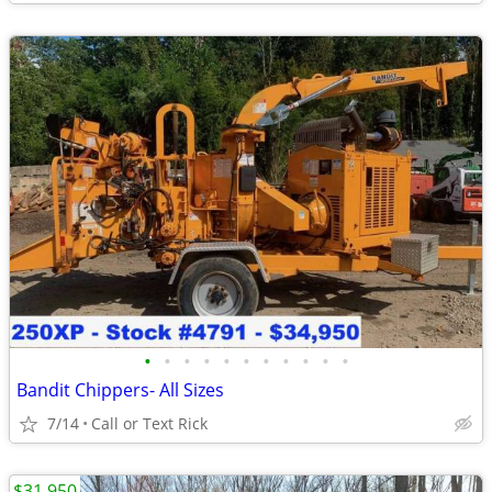
•
•
•
•
•
•
•
•
•
•
•
Bandit Chippers- All Sizes
7/14
Call or Text Rick
$31,950