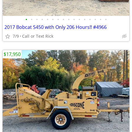
•
•
•
•
•
•
•
•
•
•
•
•
•
•
•
•
2017 Bobcat S450 with Only 206 Hours!! #4966
7/9
Call or Text Rick
$17,950