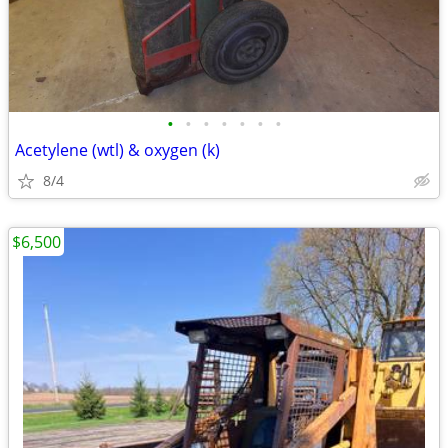
•
•
•
•
•
•
•
Acetylene (wtl) & oxygen (k)
8/4
$6,500