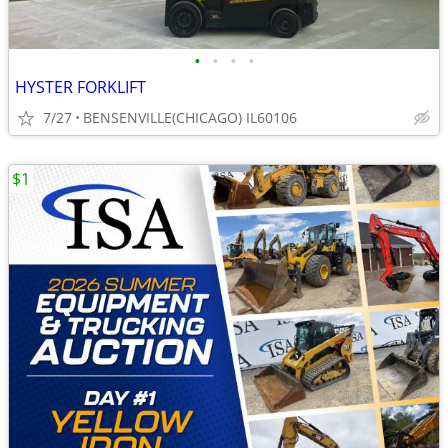
•
•
•
•
HYSTER FORKLIFT
7/27
BENSENVILLE(CHICAGO) IL60106
$1