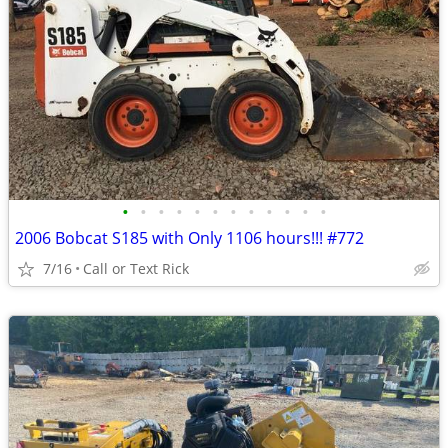
•
•
•
•
•
•
•
•
•
•
•
•
2006 Bobcat S185 with Only 1106 hours!!! #772
7/16
Call or Text Rick