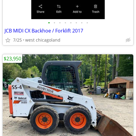
•
•
•
•
•
•
•
•
JCB MIDI CX Backhoe / Forklift 2017
7/25
west chicagoland
$23,950