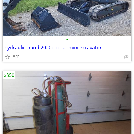
•
hydraulicthumb2020bobcat mini excavator
8/6
$850