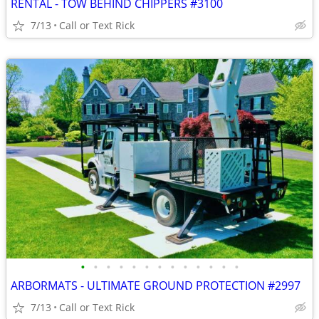
RENTAL - TOW BEHIND CHIPPERS #3100
7/13
Call or Text Rick
•
•
•
•
•
•
•
•
•
•
•
•
•
ARBORMATS - ULTIMATE GROUND PROTECTION #2997
7/13
Call or Text Rick