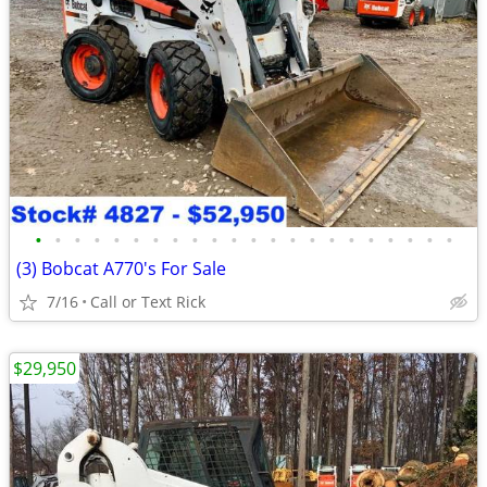
•
•
•
•
•
•
•
•
•
•
•
•
•
•
•
•
•
•
•
•
•
•
(3) Bobcat A770's For Sale
7/16
Call or Text Rick
$29,950