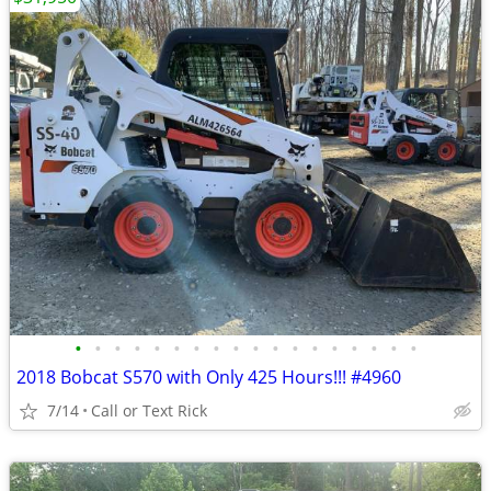
•
•
•
•
•
•
•
•
•
•
•
•
•
•
•
•
•
•
2018 Bobcat S570 with Only 425 Hours!!! #4960
7/14
Call or Text Rick