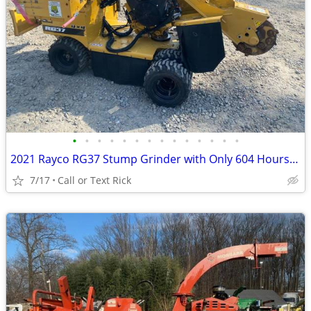
•
•
•
•
•
•
•
•
•
•
•
•
•
•
2021 Rayco RG37 Stump Grinder with Only 604 Hours!!! #4965
7/17
Call or Text Rick