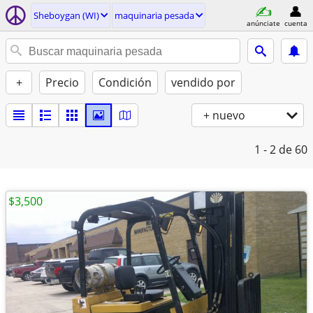
Sheboygan (WI)
maquinaria pesada
anúnciate
cuenta
+
Precio
Condición
vendido por
+ nuevo
1 - 2
de 60
$3,500