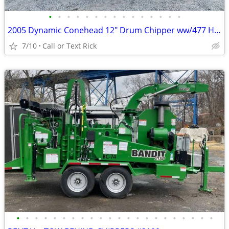
•
•
•
•
•
•
•
•
•
•
•
•
•
•
•
2005 Dynamic Conehead 12" Drum Chipper ww/477 Hours!! #4803
7/10
Call or Text Rick
•
•
•
•
•
•
•
•
•
•
•
•
•
•
•
•
•
•
•
•
•
•