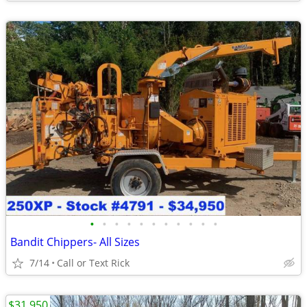
•
•
•
•
•
•
•
•
•
•
•
Bandit Chippers- All Sizes
7/14
Call or Text Rick
$31,950