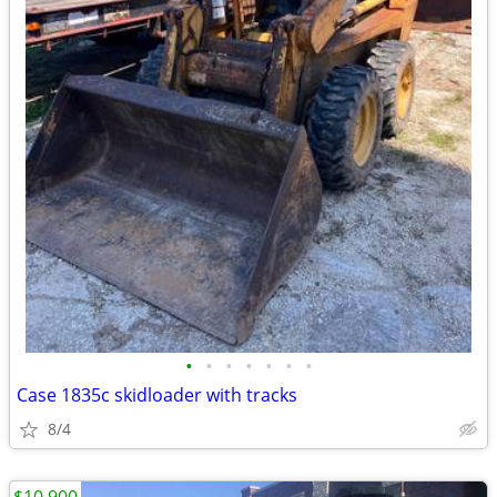
•
•
•
•
•
•
•
Case 1835c skidloader with tracks
8/4