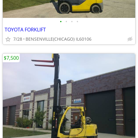
•
•
•
•
TOYOTA FORKLIFT
7/28
BENSENVILLE(CHICAGO) IL60106
$7,500