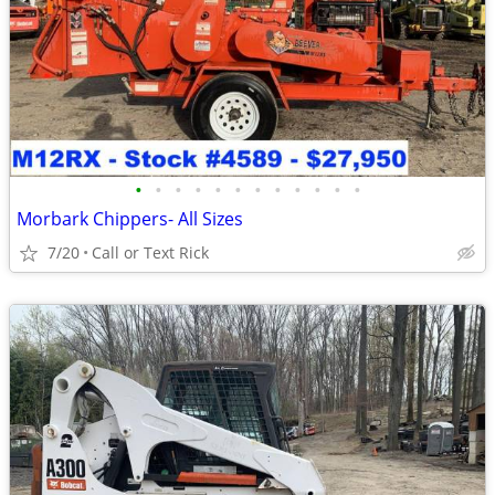
•
•
•
•
•
•
•
•
•
•
•
•
Morbark Chippers- All Sizes
7/20
Call or Text Rick