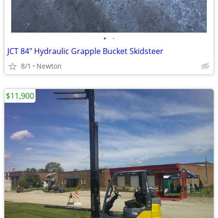
•
•
JCT 84" Hydraulic Grapple Bucket Skidsteer
8/1
Newton
$11,900