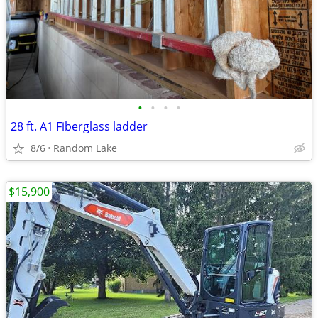
•
•
•
•
28 ft. A1 Fiberglass ladder
8/6
Random Lake
$15,900