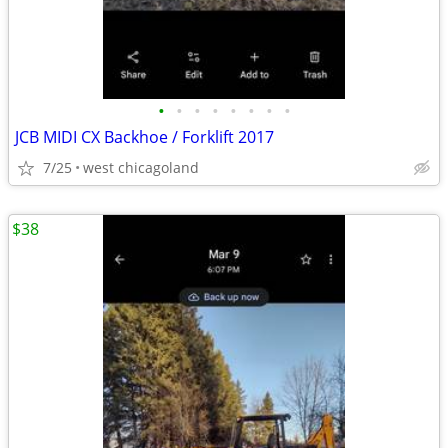
•
•
•
•
•
•
•
•
JCB MIDI CX Backhoe / Forklift 2017
7/25
west chicagoland
$38