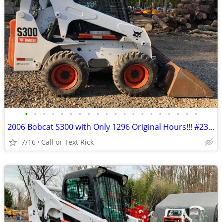
•
•
•
•
•
•
•
•
•
•
•
•
•
•
•
•
•
•
•
•
2006 Bobcat S300 with Only 1296 Original Hours!!! #2375
7/16
Call or Text Rick