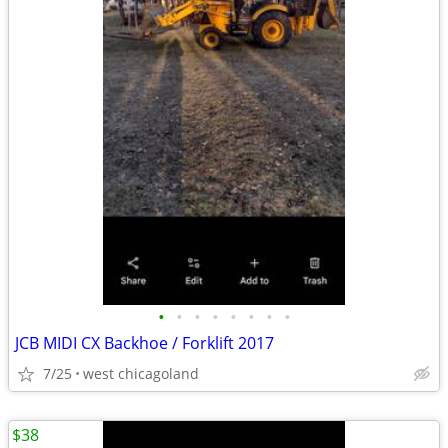
•
•
•
•
•
•
•
•
JCB MIDI CX Backhoe / Forklift 2017
7/25
west chicagoland
$38