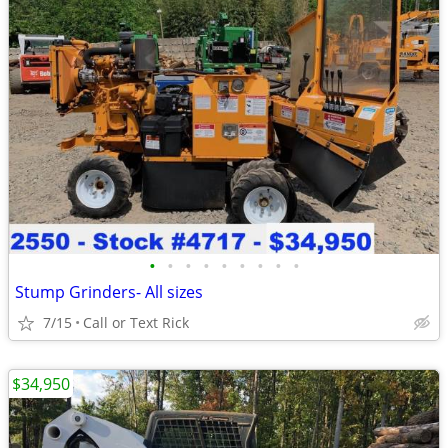
•
•
•
•
•
•
•
•
•
Stump Grinders- All sizes
7/15
Call or Text Rick
$34,950