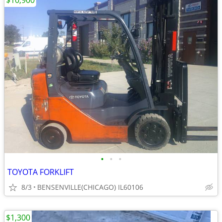
$10,900
•
•
•
TOYOTA FORKLIFT
8/3
BENSENVILLE(CHICAGO) IL60106
$1,300