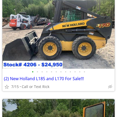
•
•
•
•
•
•
•
•
•
•
•
•
(2) New Holland L185 and L170 For Sale!!!
7/15
Call or Text Rick