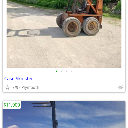
•
•
•
•
Case Skidster
7/9
Plymouth
$11,900