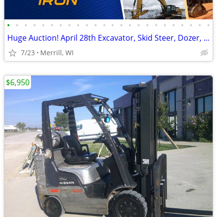
•
•
•
•
•
•
•
•
•
•
•
•
•
•
•
•
•
•
•
•
•
•
•
•
Huge Auction! April 28th Excavator, Skid Steer, Dozer, Pickup, Tractor
7/23
Merrill, WI
$6,950