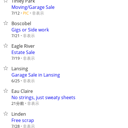
Tinley Park
Moving/Garage Sale
非表示
7/12
PIC
Boscobel
Gigs or Side work
非表示
7/21
Eagle River
Estate Sale
非表示
7/19
Lansing
Garage Sale in Lansing
非表示
6/25
Eau Claire
No strings, just sweaty sheets
21分前
非表示
Linden
Free scrap
非表示
7/28