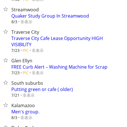
Streamwood
Quaker Study Group In Streamwood
非表示
8/3
Traverse City
Traverse City Cafe Lease Opportunity HIGH
VISIBILITY
非表示
7/23
PIC
Glen Ellyn
FREE Curb Alert – Washing Machine for Scrap
非表示
7/23
PIC
South suburbs
Putting green or cafe ( older)
非表示
7/21
Kalamazoo
Men's group.
非表示
8/3