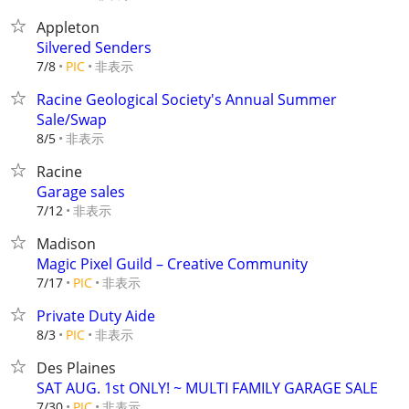
Appleton
Silvered Senders
非表示
7/8
PIC
Racine Geological Society's Annual Summer
Sale/Swap
非表示
8/5
Racine
Garage sales
非表示
7/12
Madison
Magic Pixel Guild – Creative Community
非表示
7/17
PIC
Private Duty Aide
非表示
8/3
PIC
Des Plaines
SAT AUG. 1st ONLY! ~ MULTI FAMILY GARAGE SALE
非表示
7/30
PIC