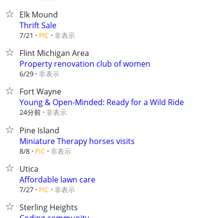
Elk Mound
Thrift Sale
非表示
7/21
PIC
Flint Michigan Area
Property renovation club of women
非表示
6/29
Fort Wayne
Young & Open-Minded: Ready for a Wild Ride
24分前
非表示
Pine Island
Miniature Therapy horses visits
非表示
8/8
PIC
Utica
Affordable lawn care
非表示
7/27
PIC
Sterling Heights