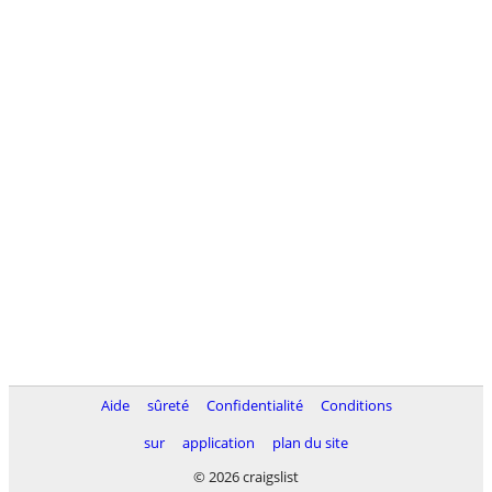
Aide
sûreté
Confidentialité
Conditions
sur
application
plan du site
© 2026 craigslist