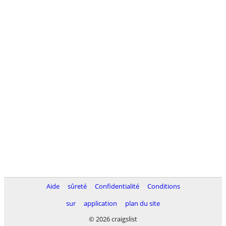
Aide
sûreté
Confidentialité
Conditions
sur
application
plan du site
© 2026 craigslist