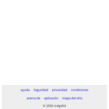
ayuda
Seguridad
privacidad
condiciones
acerca de
aplicación
mapa del sitio
© 2026 craigslist