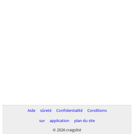
Aide
sûreté
Confidentialité
Conditions
sur
application
plan du site
© 2026 craigslist