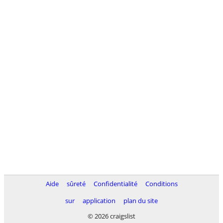
Aide
sûreté
Confidentialité
Conditions
sur
application
plan du site
© 2026 craigslist