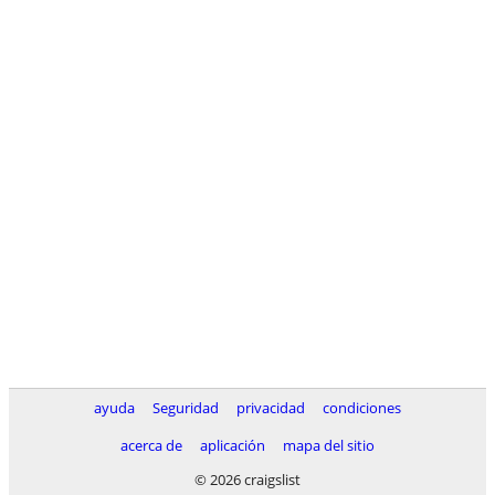
ayuda
Seguridad
privacidad
condiciones
acerca de
aplicación
mapa del sitio
© 2026 craigslist