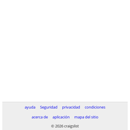
ayuda
Seguridad
privacidad
condiciones
acerca de
aplicación
mapa del sitio
© 2026 craigslist