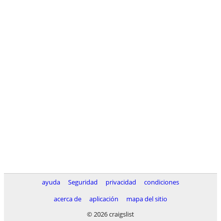
ayuda
Seguridad
privacidad
condiciones
acerca de
aplicación
mapa del sitio
© 2026 craigslist