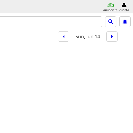
anúnciate
cuenta
Sun, Jun 14