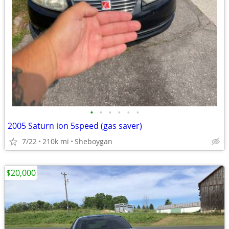
•
•
•
•
•
•
2005 Saturn ion 5speed (gas saver)
7/22
210k mi
Sheboygan
$20,000