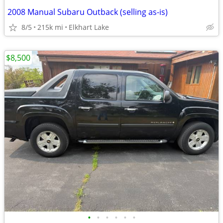
2008 Manual Subaru Outback (selling as-is)
8/5
215k mi
Elkhart Lake
$8,500
•
•
•
•
•
•