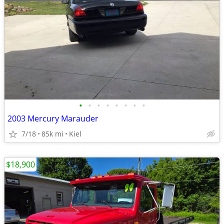
•
•
•
•
•
•
•
•
2003 Mercury Marauder
7/18
85k mi
Kiel
$18,900