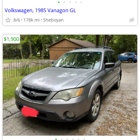
•
•
•
•
•
Volkswagen, 1985 Vanagon GL
8/6
178k mi
Sheboyan
$1,900
•
•
•
•
•
•