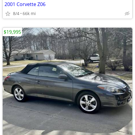
2001 Corvette Z06
8/4
66k mi
$19,995