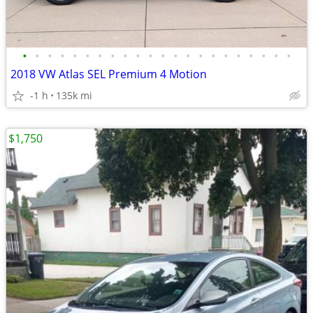
•
•
•
•
•
•
•
•
•
•
•
•
•
•
•
•
•
•
•
•
•
•
2018 VW Atlas SEL Premium 4 Motion
-1 h
135k mi
$1,750