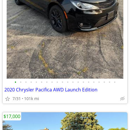
•
•
•
•
•
•
•
•
•
•
•
•
•
•
•
•
•
•
•
•
2020 Chrysler Pacifica AWD Launch Edition
7/31
101k mi
$17,000