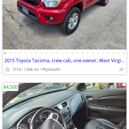
•
•
•
•
•
•
•
•
•
•
•
•
•
•
•
•
•
•
•
•
•
•
•
•
2015 Toyota Tacoma, crew cab, one-owner, West Virginia rust free truck
7/14
126k mi
Plymouth
$4,500