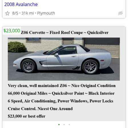
2008 Avalanche
8/5
31k mi
Plymouth
$23,000
•
•
•