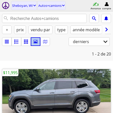
Sheboyan, WI
Autos+camions
Annonce
compte
+
prix
vendu par
type
année modèle
ca
derniers
1 - 2
de 20
$11,995