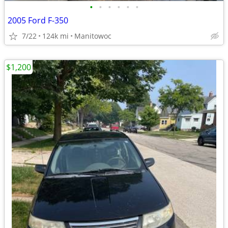
•
•
•
•
•
•
2005 Ford F-350
7/22
124k mi
Manitowoc
$1,200