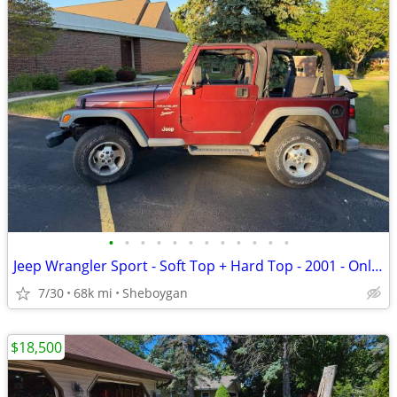
•
•
•
•
•
•
•
•
•
•
•
•
Jeep Wrangler Sport - Soft Top + Hard Top - 2001 - Only 67K miles!
7/30
68k mi
Sheboygan
$18,500