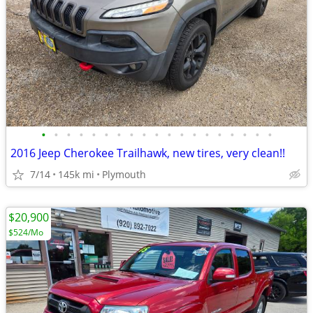
•
•
•
•
•
•
•
•
•
•
•
•
•
•
•
•
•
•
•
2016 Jeep Cherokee Trailhawk, new tires, very clean!!
7/14
145k mi
Plymouth
$20,900
$524/Mo