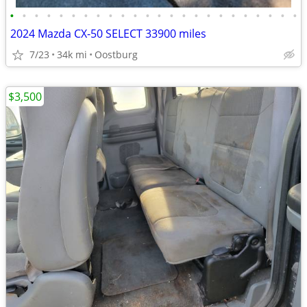
•
•
•
•
•
•
•
•
•
•
•
•
•
•
•
•
•
•
•
•
•
•
•
•
2024 Mazda CX-50 SELECT 33900 miles
7/23
34k mi
Oostburg
$3,500