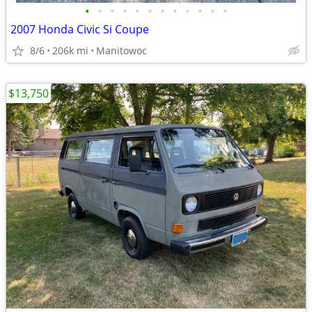
•
•
•
•
•
•
•
•
•
•
•
•
2007 Honda Civic Si Coupe
8/6
206k mi
Manitowoc
$13,750