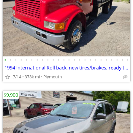
•
•
•
•
•
•
•
•
•
•
•
•
•
•
•
•
•
•
•
•
•
•
•
•
1994 International Roll back. new tires/brakes, ready to go!!
7/14
378k mi
Plymouth
$9,900