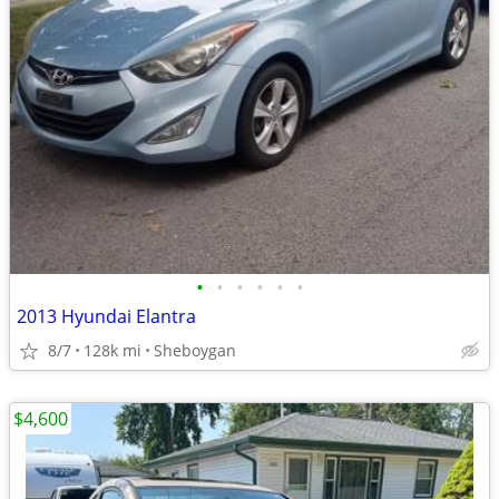
•
•
•
•
•
•
2013 Hyundai Elantra
8/7
128k mi
Sheboygan
$4,600