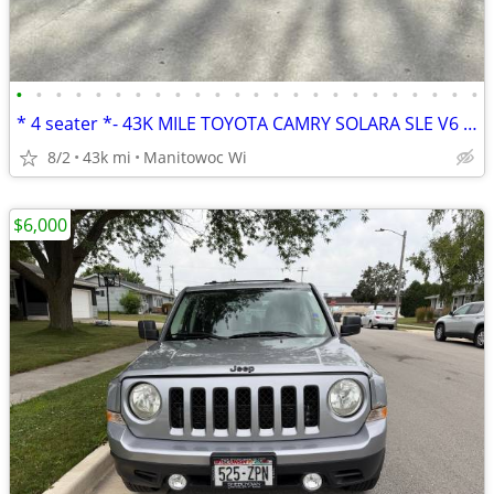
•
•
•
•
•
•
•
•
•
•
•
•
•
•
•
•
•
•
•
•
•
•
•
•
* 4 seater *- 43K MILE TOYOTA CAMRY SOLARA SLE V6 CONVERTIBLE 1 OWNER
8/2
43k mi
Manitowoc Wi
$6,000