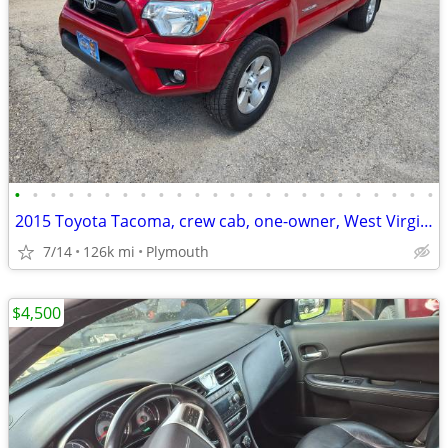
•
•
•
•
•
•
•
•
•
•
•
•
•
•
•
•
•
•
•
•
•
•
•
•
2015 Toyota Tacoma, crew cab, one-owner, West Virginia rust free truck
7/14
126k mi
Plymouth
$4,500