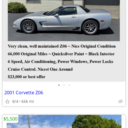
•
•
•
2001 Corvette Z06
8/4
66k mi
$5,500