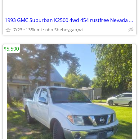
1993 GMC Suburban K2500 4wd 454 rustfree Nevada truck
7/23
135k mi
obo Sheboygan,wi
$5,500