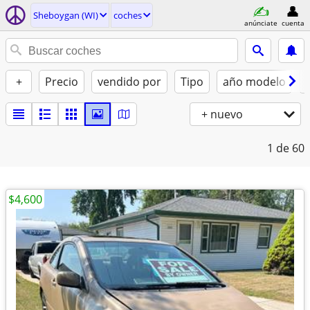
Sheboygan (WI)
coches
anúnciate
cuenta
+
Precio
vendido por
Tipo
año modelo
+ nuevo
1
de 60
$4,600