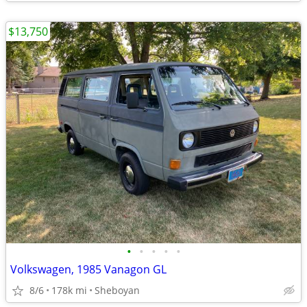
$13,750
•
•
•
•
•
Volkswagen, 1985 Vanagon GL
8/6
178k mi
Sheboyan