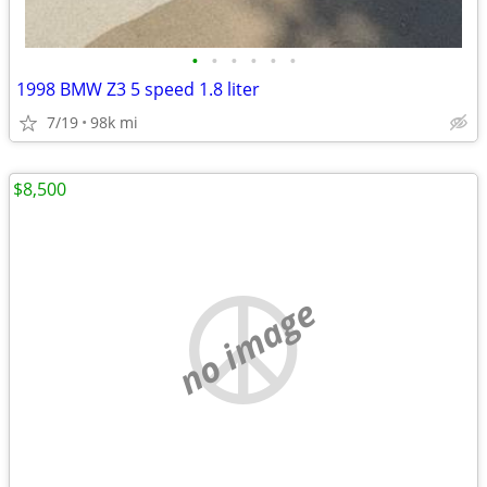
•
•
•
•
•
•
1998 BMW Z3 5 speed 1.8 liter
7/19
98k mi
$8,500
no image