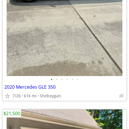
•
•
•
•
•
•
2020 Mercedes GLE 350
7/26
61k mi
Sheboygan
$21,500