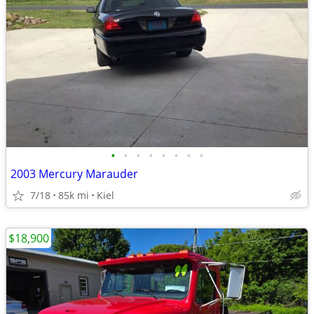
•
•
•
•
•
•
•
•
2003 Mercury Marauder
7/18
85k mi
Kiel
$18,900