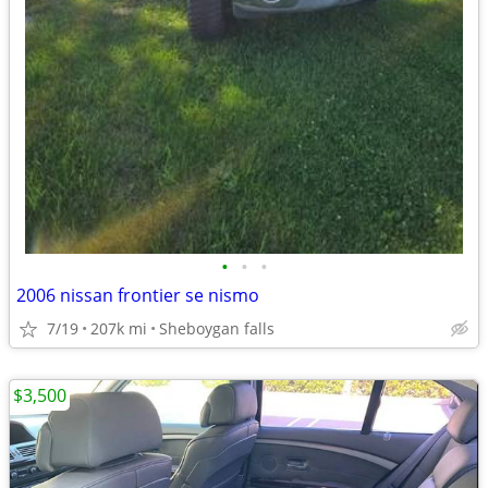
•
•
•
2006 nissan frontier se nismo
7/19
207k mi
Sheboygan falls
$3,500