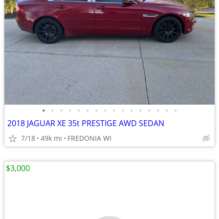
•
•
•
•
•
•
•
•
•
•
•
•
•
•
•
•
2018 JAGUAR XE 35t PRESTIGE AWD SEDAN
7/18
49k mi
FREDONIA WI
$3,000