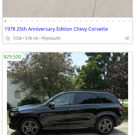
•
•
•
•
•
•
•
•
•
•
•
•
•
•
•
•
•
•
•
•
•
•
•
•
1978 25th Anniversary Edition Chevy Corvette
7/28
57k mi
Plymouth
$29,500