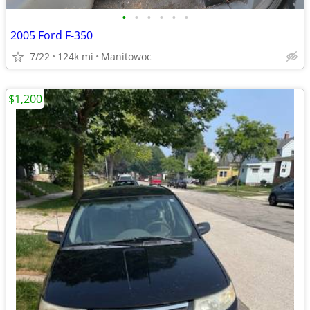
•
•
•
•
•
•
2005 Ford F-350
7/22
124k mi
Manitowoc
$1,200