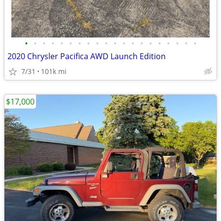
•
•
•
•
•
•
•
•
•
•
•
•
•
•
•
•
•
•
•
•
2020 Chrysler Pacifica AWD Launch Edition
7/31
101k mi
$17,000