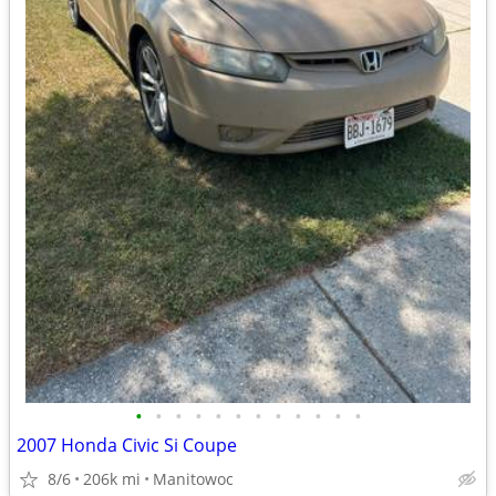
•
•
•
•
•
•
•
•
•
•
•
•
2007 Honda Civic Si Coupe
8/6
206k mi
Manitowoc