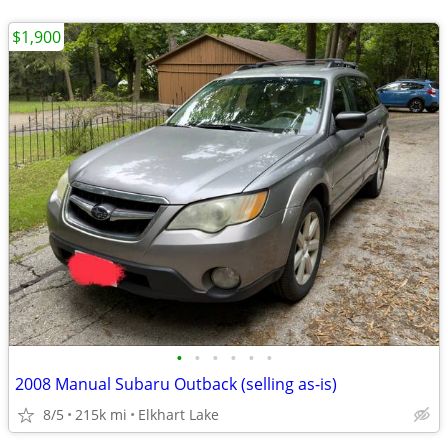
$1,900
•
•
•
•
•
•
2008 Manual Subaru Outback (selling as-is)
8/5
215k mi
Elkhart Lake