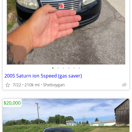
•
•
•
•
•
•
2005 Saturn ion 5speed (gas saver)
7/22
210k mi
Sheboygan
$20,000