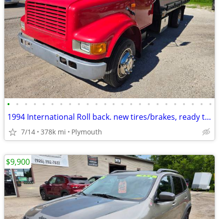
•
•
•
•
•
•
•
•
•
•
•
•
•
•
•
•
•
•
•
•
•
•
•
•
1994 International Roll back. new tires/brakes, ready to go!!
7/14
378k mi
Plymouth
$9,900