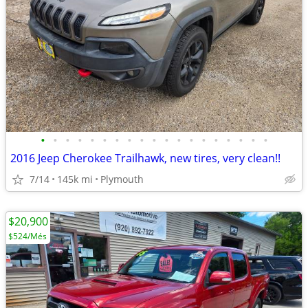
•
•
•
•
•
•
•
•
•
•
•
•
•
•
•
•
•
•
•
2016 Jeep Cherokee Trailhawk, new tires, very clean!!
7/14
145k mi
Plymouth
$20,900
$524/Més