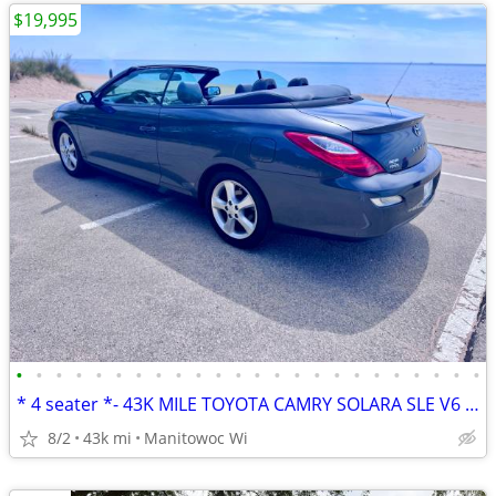
$19,995
•
•
•
•
•
•
•
•
•
•
•
•
•
•
•
•
•
•
•
•
•
•
•
•
* 4 seater *- 43K MILE TOYOTA CAMRY SOLARA SLE V6 CONVERTIBLE 1 OWNER
8/2
43k mi
Manitowoc Wi