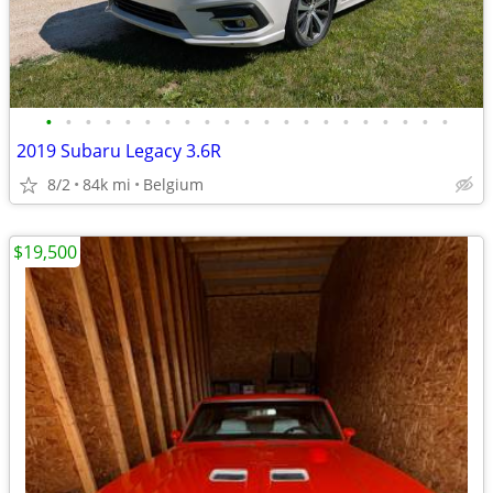
•
•
•
•
•
•
•
•
•
•
•
•
•
•
•
•
•
•
•
•
•
2019 Subaru Legacy 3.6R
8/2
84k mi
Belgium
$19,500