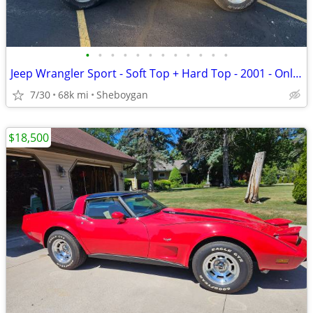
•
•
•
•
•
•
•
•
•
•
•
•
Jeep Wrangler Sport - Soft Top + Hard Top - 2001 - Only 67K miles!
7/30
68k mi
Sheboygan
$18,500