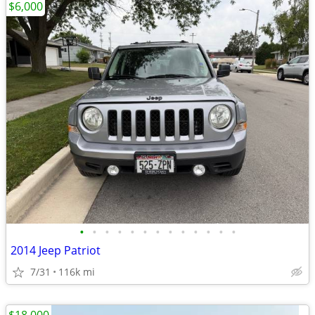
$6,000
•
•
•
•
•
•
•
•
•
•
•
•
•
2014 Jeep Patriot
7/31
116k mi