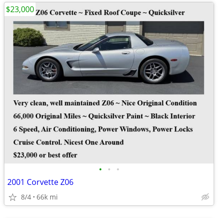
$23,000
•
•
•
2001 Corvette Z06
8/4
66k mi