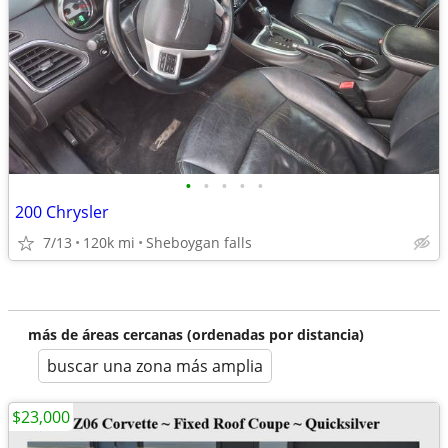
•
•
•
•
•
200 Chrysler
7/13
120k mi
Sheboygan falls
más de áreas cercanas (ordenadas por distancia)
buscar una zona más amplia
$23,000