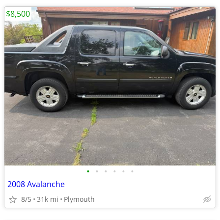
$8,500
•
•
•
•
•
•
2008 Avalanche
8/5
31k mi
Plymouth