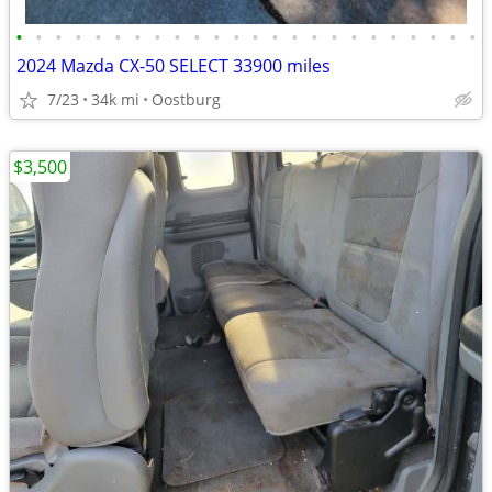
•
•
•
•
•
•
•
•
•
•
•
•
•
•
•
•
•
•
•
•
•
•
•
•
2024 Mazda CX-50 SELECT 33900 miles
7/23
34k mi
Oostburg
$3,500