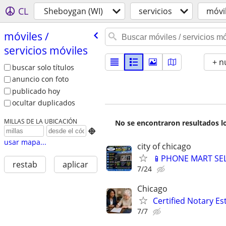
CL
Sheboygan (WI)
servicios
móvil
móviles /​
servicios móviles
+ n
buscar solo títulos
anuncio con foto
publicado hoy
ocultar duplicados
MILLAS DE LA UBICACIÓN
No se encontraron resultados lo

usar mapa...
city of chicago
📱PHONE MART SEL
restab
aplicar
7/24
Chicago
Certified Notary Es
7/7