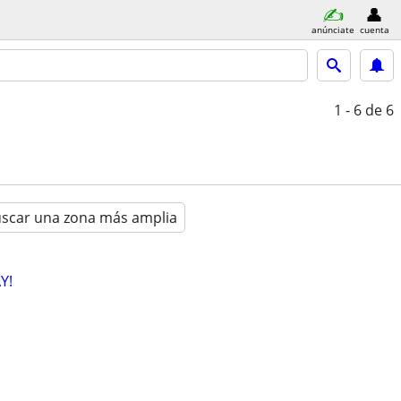
anúnciate
cuenta
1 - 6
de 6
scar una zona más amplia
Y!