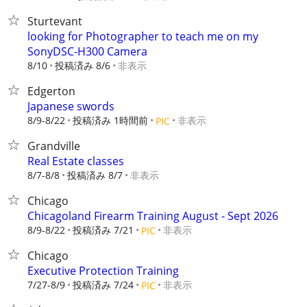
Sturtevant
looking for Photographer to teach me on my
SonyDSC-H300 Camera
8/10
投稿済み 8/6
非表示
Edgerton
Japanese swords
8/9-8/22
投稿済み 1時間前
非表示
PIC
Grandville
Real Estate classes
8/7-8/8
投稿済み 8/7
非表示
Chicago
Chicagoland Firearm Training August - Sept 2026
8/9-8/22
投稿済み 7/21
非表示
PIC
Chicago
Executive Protection Training
7/27-8/9
投稿済み 7/24
非表示
PIC