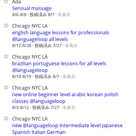
Ada
Sensual massage
8/6-8/8
投稿済み 8/7
非表示
Chicago NYC LA
english language lessons for professionals
@languageloop all levels
8/17-8/28
投稿済み 7/27
非表示
Chicago NYC LA
brazilian portuguese lessons for all levels
@languageloop
8/10-8/19
投稿済み 8/7
非表示
Chicago NYC LA
new online beginner level arabic korean polish
classes @languageloop
8/3-8/12
投稿済み 7/27
非表示
Chicago NYC LA
new @languageloop Intermediate level Japanese
Spanish Italian German