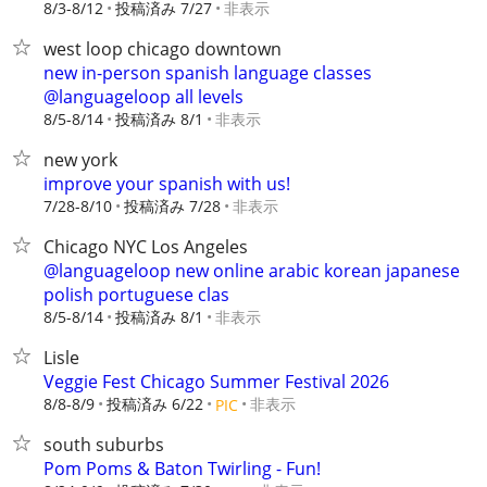
8/3-8/12
投稿済み 7/27
非表示
west loop chicago downtown
new in-person spanish language classes
@languageloop all levels
8/5-8/14
投稿済み 8/1
非表示
new york
improve your spanish with us!
7/28-8/10
投稿済み 7/28
非表示
Chicago NYC Los Angeles
@languageloop new online arabic korean japanese
polish portuguese clas
8/5-8/14
投稿済み 8/1
非表示
Lisle
Veggie Fest Chicago Summer Festival 2026
8/8-8/9
投稿済み 6/22
非表示
PIC
south suburbs
Pom Poms & Baton Twirling - Fun!