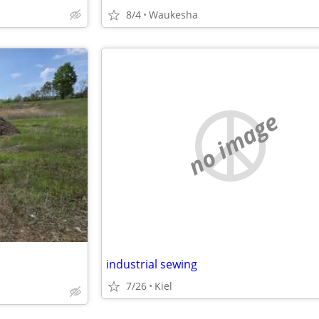
8/4
Waukesha
no image
industrial sewing
7/26
Kiel