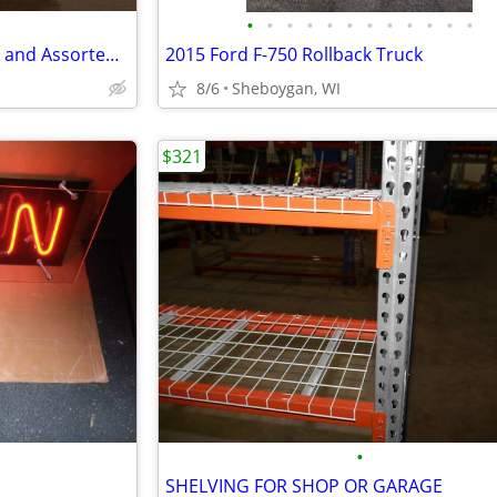
•
•
•
•
•
•
•
•
•
•
•
•
Book Binding Machine by IBICO and Assorted Spines/Rings
2015 Ford F-750 Rollback Truck
8/6
Sheboygan, WI
$321
•
SHELVING FOR SHOP OR GARAGE