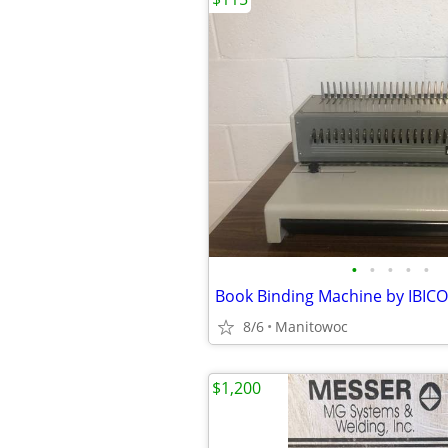
•
•
•
•
•
8/6
Manitowoc
$1,200