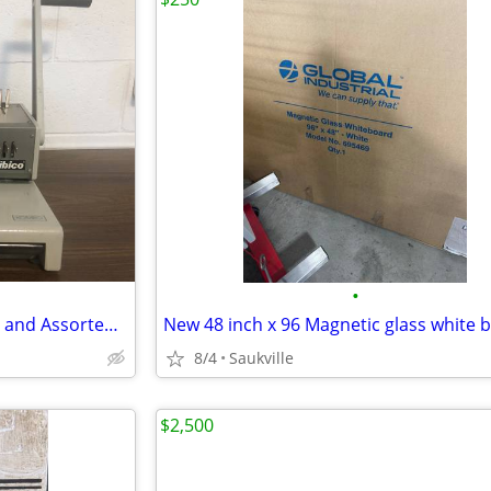
•
Book Binding Machine by IBICO and Assorted Spines/Rings
New 48 inch x 96 Magnetic glass white 
8/4
Saukville
$2,500