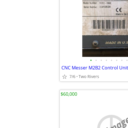
•
•
•
•
•
•
•
•
7/6
Two Rivers
$60,000