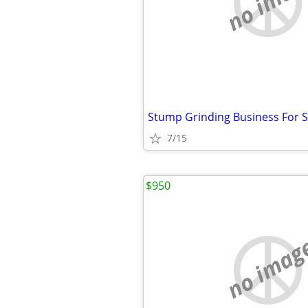
no imag
Stump Grinding Business For S
7/15
$950
no imag