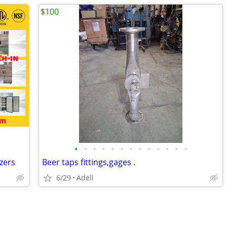
$100
•
•
•
•
•
•
•
•
•
•
•
•
•
zers
Beer taps fittings,gages .
6/29
Adell