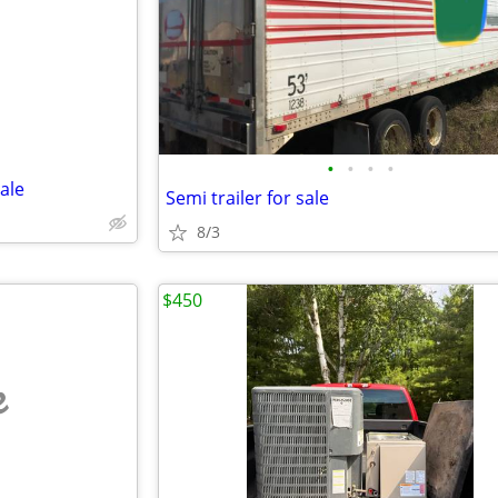
e
•
•
•
•
ale
Semi trailer for sale
8/3
$450
e