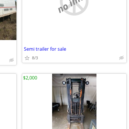
no image
Semi trailer for sale
8/3
$2,000