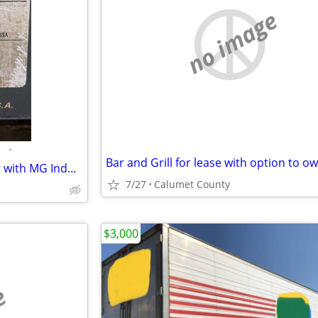
no image
•
Bar and Grill for lease with option to o
CNC Messer M2B2 Control Unit with MG Industries TIG controller
7/27
Calumet County
$3,000