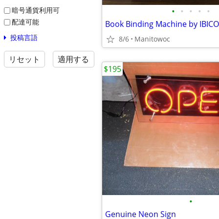
•
•
•
•
•
暗号通貨利用可
配達可能
投稿言語
8/6
Manitowoc
リセット
適用する
$195
•
Genuine Neon Sign