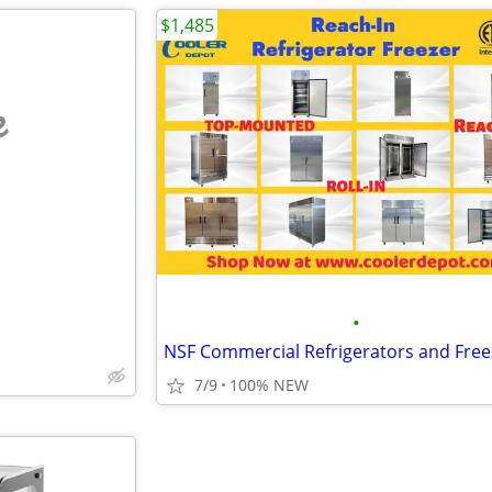
$1,485
e
•
NSF Commercial Refrigerators and Free
7/9
100% NEW