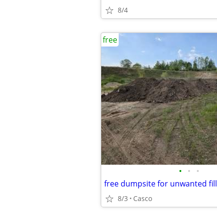
8/4
free
•
•
•
free dumpsite for unwanted fill
8/3
Casco