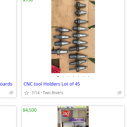
•
•
•
•
•
•
•
boards
CNC tool Holders Lot of 45
7/14
Two Rivers
$4,500