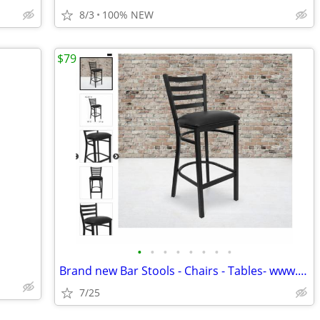
8/3
100% NEW
$79
•
•
•
•
•
•
•
•
Brand new Bar Stools - Chairs - Tables- www.wholesalebarstoolclub.com
7/25