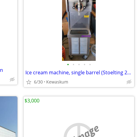
•
•
•
•
•
wn
Ice cream machine, single barrel (Stoelting 217R)
6/30
Kewaskum
$3,000