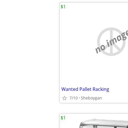
$1
no imag
Wanted Pallet Racking
7/10
Sheboygan
$1