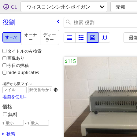
CL
ウィスコンシン州シボイガン
売却
役割
オーナ
ディー
すべて
最
ー
ラー
タイトルのみ検索
画像あり
$115
今日の投稿
hide duplicates
場所から数マイル

地図を使用...
価格
無料
$
– $
状態