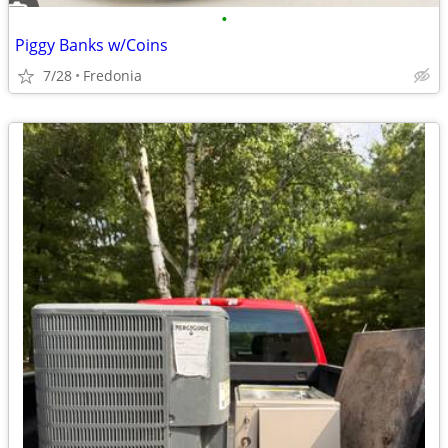
•
Piggy Banks w/Coins
7/28
Fredonia