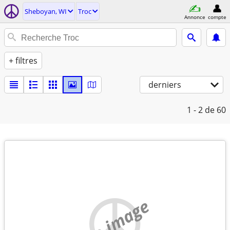
Sheboyan, WI
Troc
Annonce
compte
+ filtres
derniers
1 - 2
de 60
no image