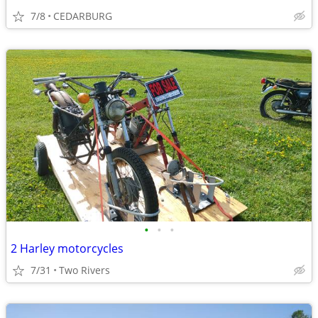
7/8
CEDARBURG
•
•
•
2 Harley motorcycles
7/31
Two Rivers