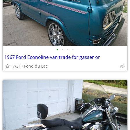
•
•
•
•
1967 Ford Econoline van trade for gasser or
7/31
Fond du Lac