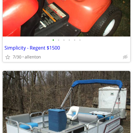
•
•
•
•
•
•
Simplicity - Regent $1500
7/30
allenton