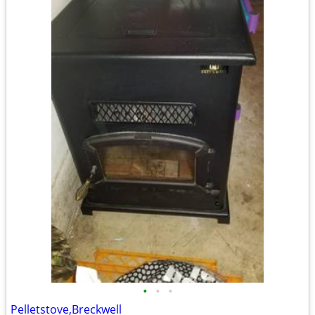
•
•
•
Pelletstove,Breckwell