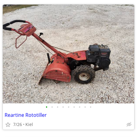
•
•
•
•
•
•
•
•
•
Reartine Rototiller
7/26
Kiel