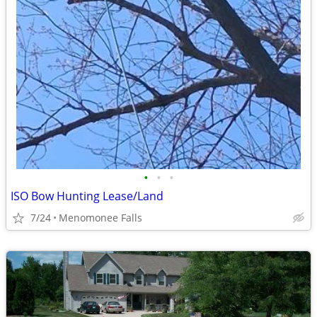
•
•
•
ISO Bow Hunting Lease/Land
7/24
Menomonee Falls