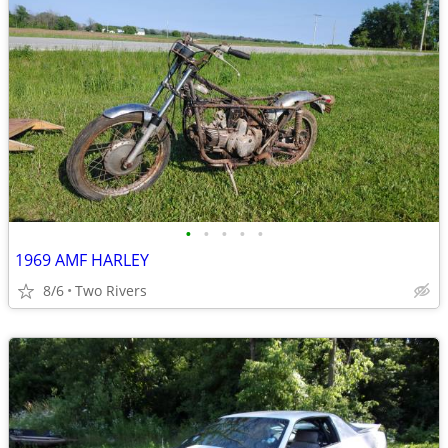
•
•
•
•
•
1969 AMF HARLEY
8/6
Two Rivers