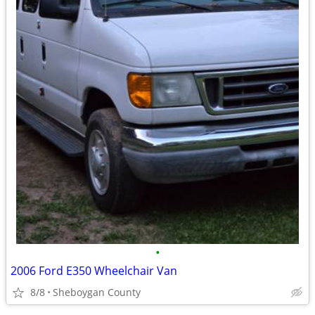
•
2006 Ford E350 Wheelchair Van
8/8
Sheboygan County