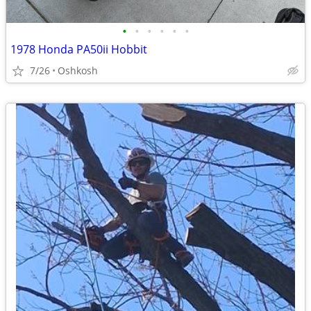
•
•
•
•
•
•
1978 Honda PA50ii Hobbit
7/26
Oshkosh