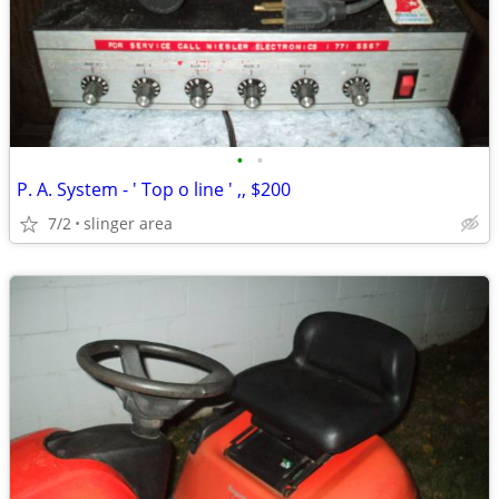
•
•
P. A. System - ' Top o line ' ,, $200
7/2
slinger area