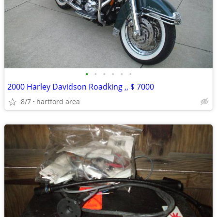
•
•
•
•
•
•
2000 Harley Davidson Roadking ,, $ 7000
8/7
hartford area