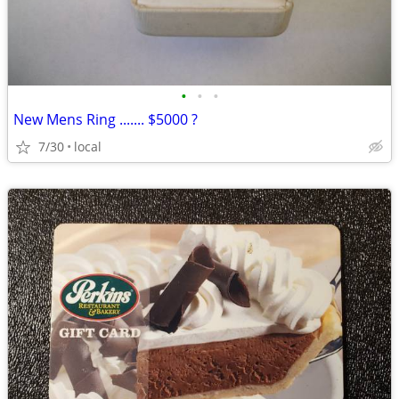
•
•
•
New Mens Ring ....... $5000 ?
7/30
local