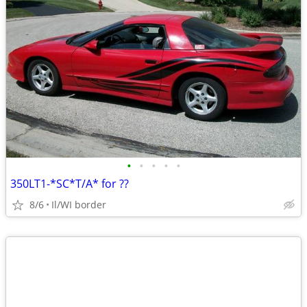
•
•
•
•
•
350LT1-*SC*T/A* for ??
8/6
Il/WI border