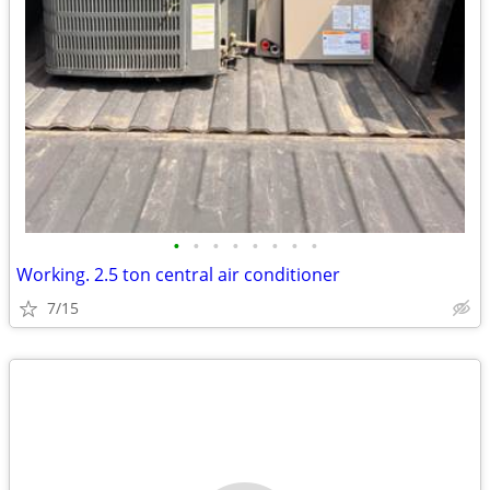
•
•
•
•
•
•
•
•
Working. 2.5 ton central air conditioner
7/15