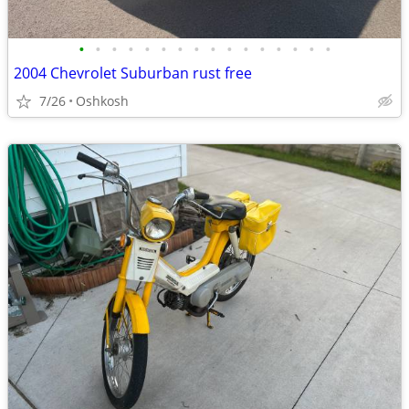
•
•
•
•
•
•
•
•
•
•
•
•
•
•
•
•
2004 Chevrolet Suburban rust free
7/26
Oshkosh