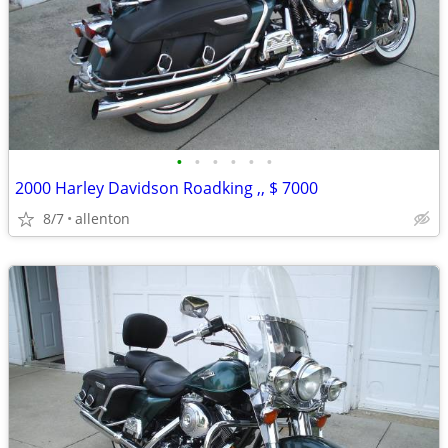
•
•
•
•
•
•
2000 Harley Davidson Roadking ,, $ 7000
8/7
allenton