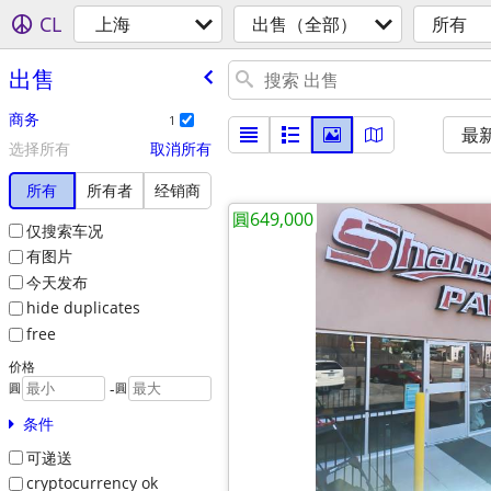
CL
上海
出售（全部）
所有
出售
商务
1
最
选择所有
取消所有
所有
所有者
经销商
圓649,000
仅搜索车况
有图片
今天发布
hide duplicates
free
价格
-
圓
圓
条件
可递送
cryptocurrency ok