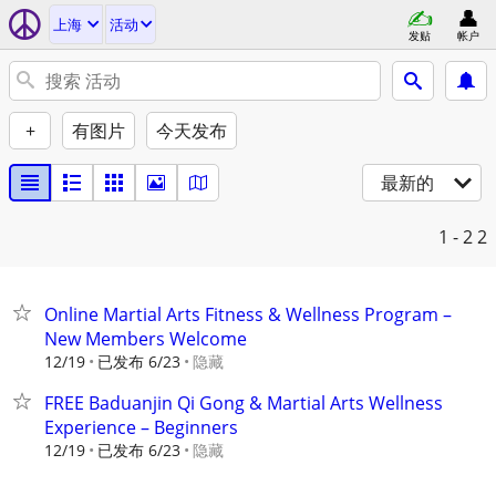
上海
活动
发贴
帐户
+
有图片
今天发布
最新的
1 - 2
2
Online Martial Arts Fitness & Wellness Program –
New Members Welcome
12/19
已发布 6/23
隐藏
FREE Baduanjin Qi Gong & Martial Arts Wellness
Experience – Beginners
12/19
已发布 6/23
隐藏