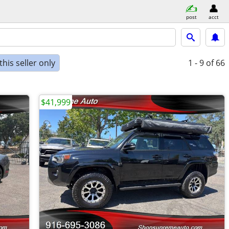
post
acct
his seller only
1 - 9
of 66
$41,999