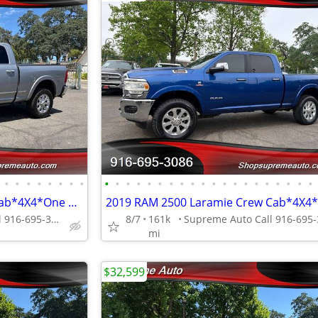
•
•
•
•
•
•
•
•
•
•
•
•
•
•
•
•
•
•
•
•
•
•
•
•
•
•
•
•
2019 RAM 2500 Limited Crew Cab*4X4*One Owner*Tow Package*Loaded*
Supreme Auto Call 916-695-3086 fair oaks
8/7
161k
mi
$32,599