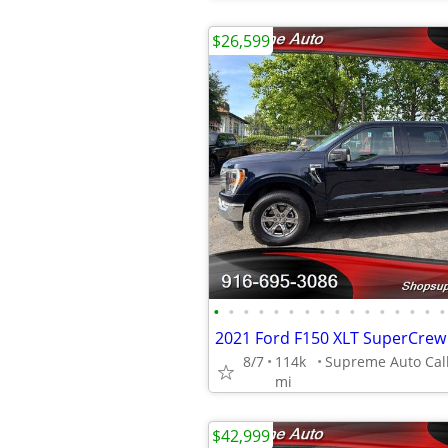
$26,599
•
•
•
•
•
•
•
•
•
•
•
•
•
•
•
•
8/7
114k
mi
$42,999