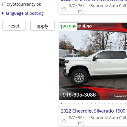
cryptocurrency ok
8/7
76k
mi
language of posting
reset
apply
$29,999
•
•
•
•
•
•
•
•
•
•
•
•
•
•
•
•
8/7
90k
mi