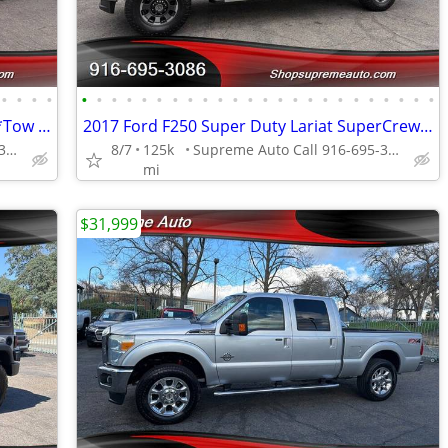
•
•
•
•
•
•
•
•
•
•
•
•
•
•
•
•
•
•
•
•
•
•
•
•
•
•
•
•
2017 RAM 2500 Laramie Mega Cab*4X4*Tow Package*One Owner*Lifted*
2017 Ford F250 Super Duty Lariat SuperCrew*4X4*Tow Package*Lifted*FX4*
Supreme Auto Call 916-695-3086 fair oaks
8/7
125k
Supreme Auto Call 916-695-3086 fair oaks
mi
$31,999