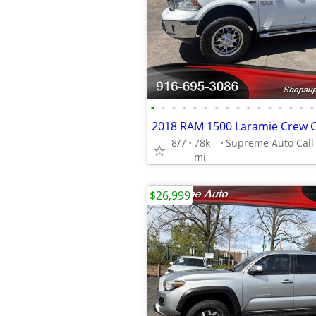
•
•
•
•
•
•
•
•
•
•
•
•
•
•
•
•
8/7
78k
mi
$26,999