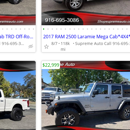
•
•
•
•
•
•
•
•
•
•
•
•
•
•
•
•
•
•
•
•
•
•
•
•
•
•
•
•
2017 Toyota Tacoma Double Cab TRD Off-Road*4X4*Rear Camera*Heated Seat
Supreme Auto Call 916-695-3086 fair oaks
8/7
118k
mi
$22,999