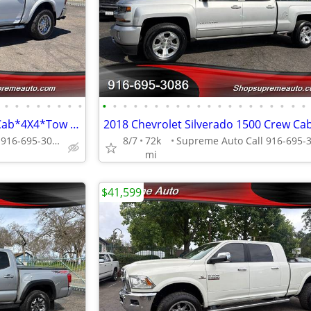
•
•
•
•
•
•
•
•
•
•
•
•
•
•
•
•
•
•
•
•
•
•
•
•
•
•
•
•
2018 RAM 1500 Laramie Crew Cab*4X4*Tow Package*Lifted*loaded*Moon Roof
Supreme Auto Call 916-695-3086 fair oaks
8/7
72k
mi
$41,599