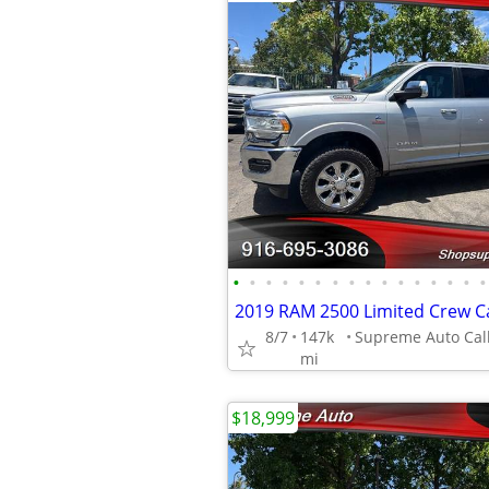
•
•
•
•
•
•
•
•
•
•
•
•
•
•
•
•
8/7
147k
mi
$18,999