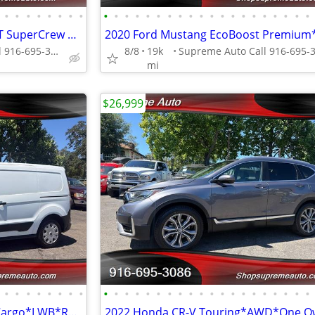
•
•
•
•
•
•
•
•
•
•
•
•
•
•
•
•
•
•
•
•
•
•
•
•
•
•
•
•
2020 Ford F-250 Super Duty XLT SuperCrew Cab*4X4*Lifted*Tow Package*
Supreme Auto Call 916-695-3086 fair oaks
8/8
19k
mi
$26,999
•
•
•
•
•
•
•
•
•
•
•
•
•
•
•
•
•
•
•
•
•
•
•
•
•
•
•
•
2023 Ford Transit Connect XL Cargo*LWB*Rear Camera*Rear Door*