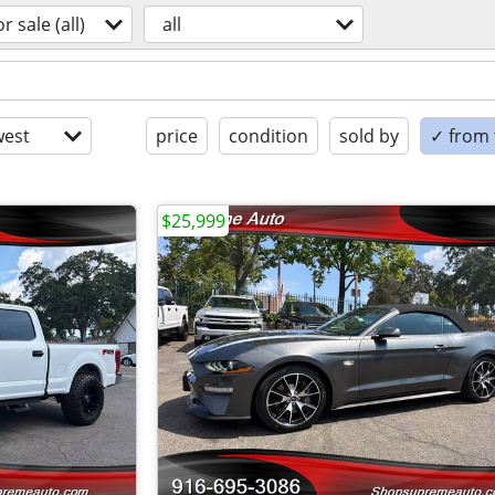
or sale (all)
all
est
price
condition
sold by
✓ from t
$25,999