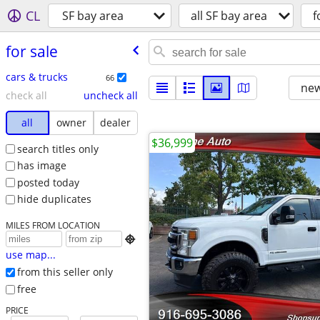
CL
SF bay area
all SF bay area
f
for sale
cars & trucks
66
new
check all
uncheck all
all
owner
dealer
$36,999
search titles only
has image
posted today
hide duplicates
MILES FROM LOCATION

use map...
from this seller only
free
PRICE