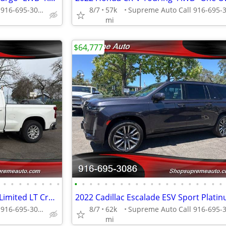
Supreme Auto Call 916-695-3086 fair oaks
8/7
57k
mi
$64,777
•
•
•
•
•
•
•
•
•
•
•
•
•
•
•
•
•
•
•
•
•
•
•
•
•
•
•
•
2022 Chevrolet Silverado 1500 Limited LT Crew Cab*4X4*Tow Package*Z71*
Supreme Auto Call 916-695-3086 fair oaks
8/7
62k
mi