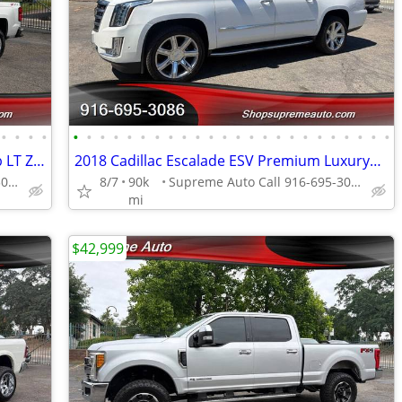
•
•
•
•
•
•
•
•
•
•
•
•
•
•
•
•
•
•
•
•
•
•
•
•
•
•
•
•
2018 Chevrolet Silverado 1500 Crew Cab LT Z71*4X4*Long Bed*Rear Camera
2018 Cadillac Escalade ESV Premium Luxury*4X4*Loaded*DVD Player*
Supreme Auto Call 916-695-3086 fair oaks
8/7
90k
Supreme Auto Call 916-695-3086 fair oaks
mi
$42,999