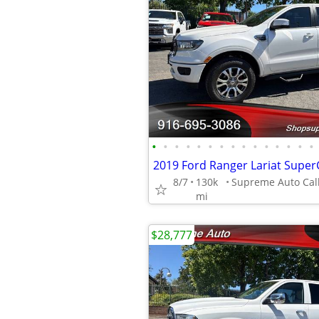
•
•
•
•
•
•
•
•
•
•
•
•
•
•
•
8/7
130k
mi
$28,777