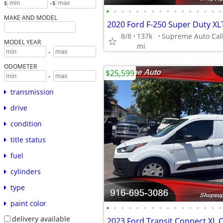
-
$
$
•
•
•
•
•
•
•
•
•
•
•
•
•
•
•
•
MAKE AND MODEL
8/8
137k
MODEL YEAR
mi
-
ODOMETER
$25,599
-
transmission
drive
condition
title status
fuel
cylinders
type
paint color
•
•
•
•
•
•
•
•
•
•
•
•
•
•
•
•
delivery available