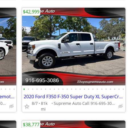
$42,999
•
•
•
•
•
•
•
•
•
•
•
•
•
•
•
•
•
•
•
•
•
•
•
•
•
•
•
•
2021 Chevrolet Corvette Stingray 1LT*Remote Start*Rear Camera*
2020 Ford F350 F-350 Super Duty XL SuperCrew Cab*4X4*Rear Camera*STX*
Supreme Auto Call 916-695-3086 fair oaks
8/7
81k
Supreme Auto Call 916-695-3086 fair oaks
mi
$38,777