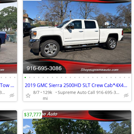
•
•
•
•
•
•
•
•
•
•
•
•
•
•
•
•
•
•
•
•
•
•
•
•
•
•
•
•
2019 RAM 2500 Laramie Crew Cab*4X4*Tow Package*One Owner*Rear Camera*
2019 GMC Sierra 2500HD SLT Crew Cab*4X4*Tow Package*Rear Camera*Z71*
Supreme Auto Call 916-695-3086 fair oaks
8/7
129k
Supreme Auto Call 916-695-3086 fair oaks
mi
$37,777