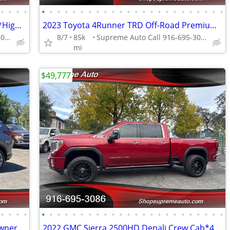
•
•
•
•
•
•
•
•
•
•
•
•
•
•
•
•
•
•
•
•
•
•
•
•
•
•
•
•
2020 Ford Mustang EcoBoost Premium*High Performance Package*loaded*
2023 Toyota 4Runner TRD Off-Road Premium*4X4*Moon Roof*Rear Camera*
Supreme Auto Call 916-695-3086 fair oaks
8/7
85k
Supreme Auto Call 916-695-3086 fair oaks
mi
$49,777
•
•
•
•
•
•
•
•
•
•
•
•
•
•
•
•
•
•
•
•
•
•
•
•
•
•
•
•
2022 Honda CR-V Touring*AWD*One Owner*Loaded*Rear Camera*Tow Hitch
2022 GMC Sierra 2500HD Denali Crew Cab*4X4*Tow Package*Rear Camera*