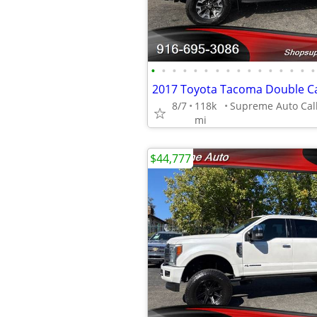
•
•
•
•
•
•
•
•
•
•
•
•
•
•
•
•
8/7
118k
mi
$44,777