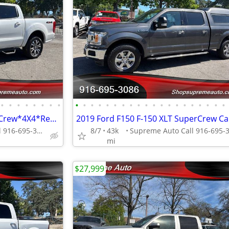
•
•
•
•
•
•
•
•
•
•
•
•
•
•
•
•
•
•
•
•
•
•
•
•
•
•
•
•
2019 Ford Ranger Lariat SuperCrew*4X4*Rear Camera*Tow Package*Loaded*
Supreme Auto Call 916-695-3086 fair oaks
8/7
43k
mi
$27,999