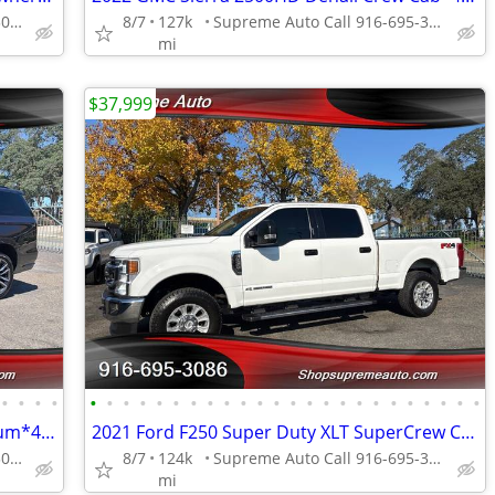
Supreme Auto Call 916-695-3086 fair oaks
8/7
127k
Supreme Auto Call 916-695-3086 fair oaks
mi
$37,999
•
•
•
•
•
•
•
•
•
•
•
•
•
•
•
•
•
•
•
•
•
•
•
•
•
•
•
•
2022 Cadillac Escalade ESV Sport Platinum*4X4*Third Row Seats*Loaded*
2021 Ford F250 Super Duty XLT SuperCrew Cab*4X4*Tow Package*Rear Camer
Supreme Auto Call 916-695-3086 fair oaks
8/7
124k
Supreme Auto Call 916-695-3086 fair oaks
mi