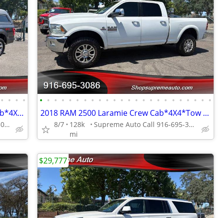
•
•
•
•
•
•
•
•
•
•
•
•
•
•
•
•
•
•
•
•
•
•
•
•
•
•
•
•
2019 Ford F150 F-150 XLT SuperCrew Cab*4X4*Tow Package*Rear Camera*FX4
2018 RAM 2500 Laramie Crew Cab*4X4*Tow Package*Rear Camera*Cummins*
Supreme Auto Call 916-695-3086 fair oaks
8/7
128k
Supreme Auto Call 916-695-3086 fair oaks
mi
$29,777