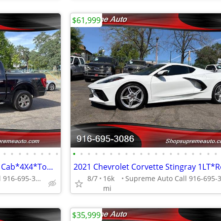
$61,999
•
•
•
•
•
•
•
•
•
•
•
•
•
•
•
•
•
•
•
•
•
•
•
•
•
•
•
•
2021 Ford F150 XLT SuperCrew Cab*4X4*Tow Package*Rear Camera*One Owner
Supreme Auto Call 916-695-3086 fair oaks
8/7
16k
mi
$35,999