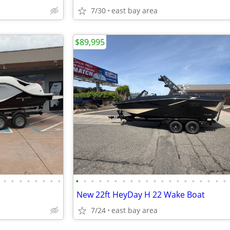
7/30
east bay area
$89,995
•
•
•
•
•
•
•
•
•
•
•
•
•
•
•
•
•
•
•
•
•
•
•
•
•
•
•
•
New 22ft HeyDay H 22 Wake Boat
7/24
east bay area