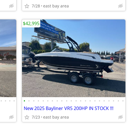
7/28
east bay area
$42,995
•
•
•
•
•
•
•
•
•
•
•
•
•
•
•
•
•
•
•
•
•
•
•
•
•
•
New 2025 Bayliner VR5 200HP IN STOCK !!!
7/23
east bay area