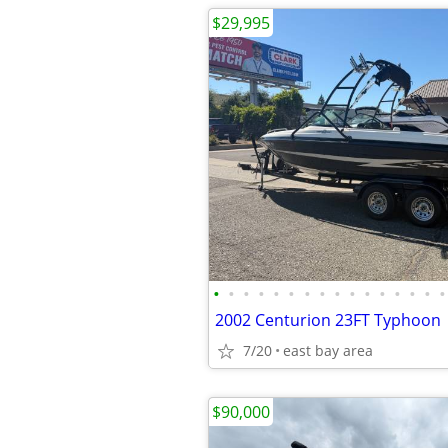
$29,995
•
•
•
•
•
•
•
•
•
•
•
•
•
•
•
•
2002 Centurion 23FT Typhoon
7/20
east bay area
$90,000