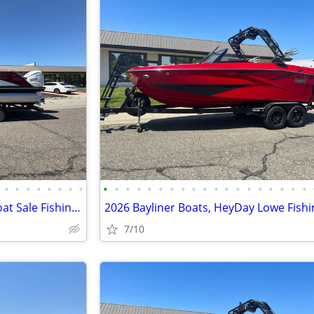
•
•
•
•
•
•
•
•
•
•
•
•
•
•
•
•
•
•
•
•
•
•
•
•
•
•
•
Huge 2026 Pontoon Sale Jon Boat Sale Fishing Boat Sale Wake Boat Sale
7/10