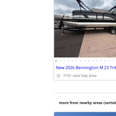
•
•
•
•
•
•
•
•
•
•
•
•
•
•
•
New 2026 Bennington M 23 Tr
7/10
east bay area
more from nearby areas (sorted