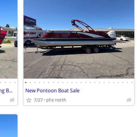
•
•
•
•
•
•
•
•
•
•
•
•
•
•
•
•
•
•
•
•
•
•
•
•
•
•
•
•
2026 Bayliner Boats, HeyDay Lowe Fishing BoatWake Boats, Pontoon Boats
New Pontoon Boat Sale
7/27
phx north