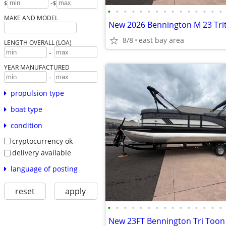
-
$
$
•
•
•
•
•
•
•
•
•
•
•
•
•
•
•
MAKE AND MODEL
New 2026 Bennington M 23 Tr
8/8
east bay area
LENGTH OVERALL (LOA)
-
YEAR MANUFACTURED
-
propulsion type
boat type
condition
cryptocurrency ok
delivery available
language of posting
reset
apply
•
•
•
•
•
•
•
•
•
•
•
•
•
•
•