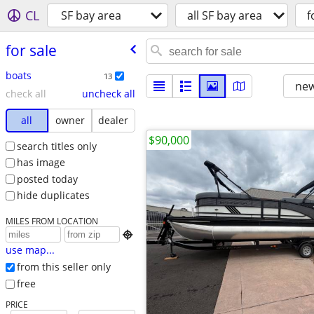
CL
SF bay area
all SF bay area
f
for sale
boats
13
new
check all
uncheck all
all
owner
dealer
$90,000
search titles only
has image
posted today
hide duplicates
MILES FROM LOCATION

use map...
from this seller only
free
PRICE