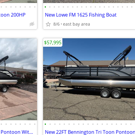
•
•
•
•
•
•
•
•
•
•
•
•
•
•
•
•
•
•
•
•
•
•
•
•
•
•
•
•
itoon 200HP
New Lowe FM 1625 Fishing Boat
8/6
east bay area
$57,995
•
•
•
•
•
•
•
•
•
•
•
•
•
•
•
•
•
•
•
•
•
•
•
•
•
•
•
New 23FT Bennington Tri Toon Pontoon With A Mercury 200HP