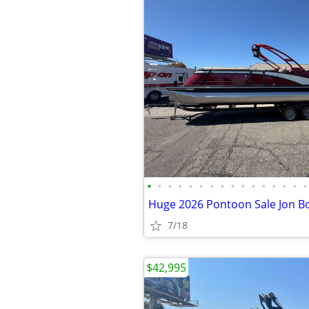
•
•
•
•
•
•
•
•
•
•
•
•
•
•
•
•
7/18
$42,995