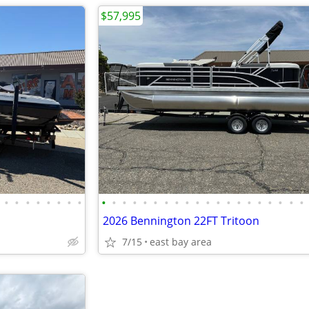
$57,995
•
•
•
•
•
•
•
•
•
•
•
•
•
•
•
•
•
•
•
•
•
•
•
•
•
•
•
•
2026 Bennington 22FT Tritoon
7/15
east bay area