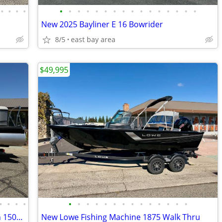
•
•
•
•
•
•
•
•
•
•
•
•
•
•
•
•
•
•
•
•
New 2025 Bayliner E 16 Bowrider
8/5
east bay area
$49,995
•
•
•
•
•
•
•
•
•
•
•
•
•
•
•
•
•
•
New 22FT Bennington Tri Toon Pontoon 150HP
New Lowe Fishing Machine 1875 Walk Thru