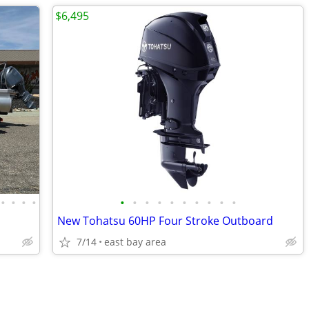
$6,495
•
•
•
•
•
•
•
•
•
•
•
•
•
•
New Tohatsu 60HP Four Stroke Outboard
7/14
east bay area