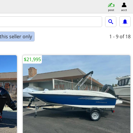
post
acct
his seller only
1 - 9
of 18
$21,995