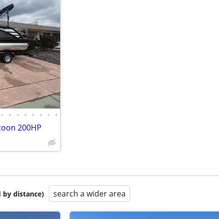
•
•
•
•
•
•
•
•
itoon 200HP
search a wider area
 by distance)