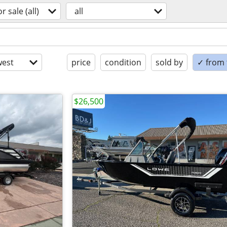
or sale (all)
all
est
price
condition
sold by
✓ from t
$26,500