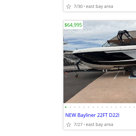
7/30
east bay area
$64,995
•
•
•
•
•
•
•
•
•
•
•
•
•
•
•
•
NEW Bayliner 22FT D22I
7/27
east bay area