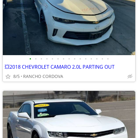
•
•
•
•
•
•
•
•
•
•
•
•
•
•
•
💥2018 CHEVROLET CAMARO 2.0L PARTING OUT
8/5
RANCHO CORDOVA