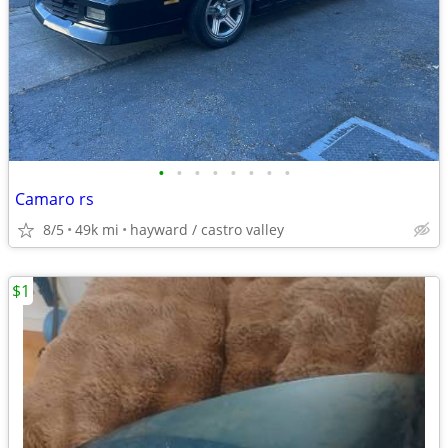
•
•
•
•
•
•
•
•
Camaro rs
8/5
49k mi
hayward / castro valley
$1