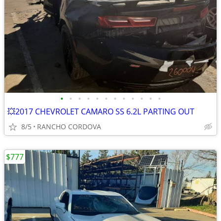
•
•
•
•
•
•
•
•
•
•
•
•
💥2017 CHEVROLET CAMARO SS 6.2L PARTING OUT
8/5
RANCHO CORDOVA
$777