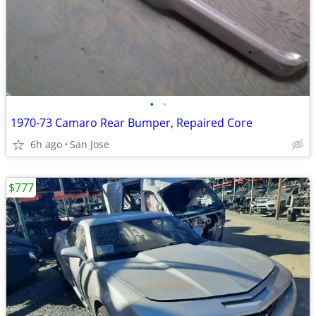
•
•
1970-73 Camaro Rear Bumper, Repaired Core
6h ago
San Jose
$777