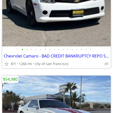
•
•
•
•
•
•
•
•
•
•
•
•
•
•
•
•
Chevrolet Camaro - BAD CREDIT BANKRUPTCY REPO SSI RETIRED APPROVED
8/1
126k mi
city of san francisco
$54,980