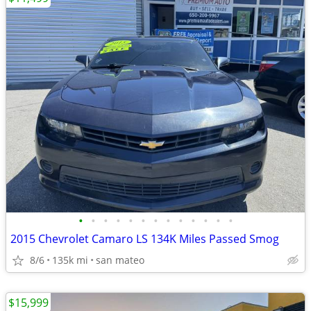
•
•
•
•
•
•
•
•
•
•
•
•
•
2015 Chevrolet Camaro LS 134K Miles Passed Smog
8/6
135k mi
san mateo
$15,999