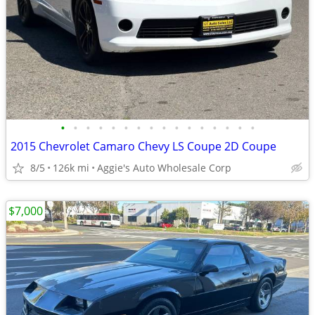
•
•
•
•
•
•
•
•
•
•
•
•
•
•
•
•
2015 Chevrolet Camaro Chevy LS Coupe 2D Coupe
8/5
126k mi
Aggie's Auto Wholesale Corp
$7,000