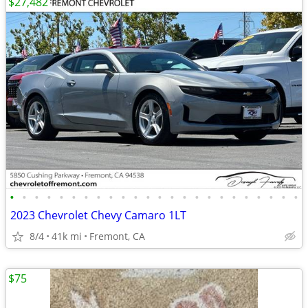
$27,482
•
•
•
•
•
•
•
•
•
•
•
•
•
•
•
•
•
•
•
•
•
•
•
•
2023 Chevrolet Chevy Camaro 1LT
8/4
41k mi
Fremont, CA
$75