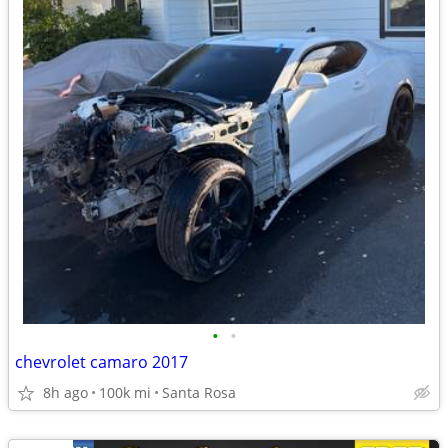
•
•
chevrolet camaro 2017
8h ago
100k mi
Santa Rosa