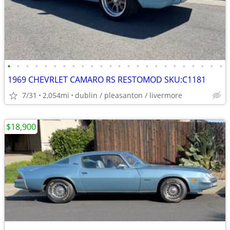
•
•
•
•
•
•
•
•
•
•
•
•
•
•
•
•
•
•
•
•
•
•
•
•
1969 CHEVRLET CAMARO RS RESTOMOD SKU:C1181
7/31
2,054mi
dublin / pleasanton / livermore
$18,900