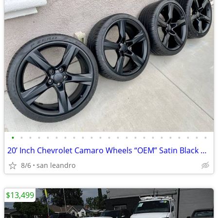
•
•
•
•
•
•
•
•
•
•
•
•
•
•
•
•
•
•
•
•
•
•
•
20’ Inch Chevrolet Camaro Wheels “OEM” Satin Black Alloy Rims 5x120
8/6
san leandro
$13,499