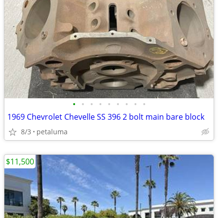
•
•
•
•
•
•
•
•
•
1969 Chevrolet Chevelle SS 396 2 bolt main bare block
8/3
petaluma
$11,500