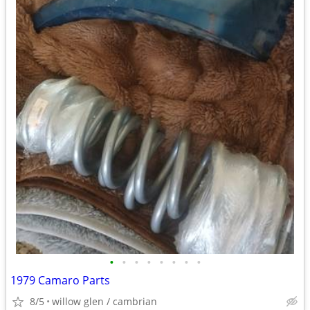
•
•
•
•
•
•
•
•
1979 Camaro Parts
8/5
willow glen / cambrian