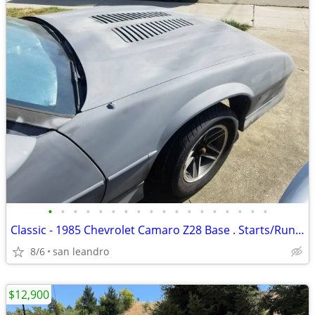
•
•
•
•
•
•
•
•
•
•
•
•
•
•
•
•
•
•
Classic - 1985 Chevrolet Camaro Z28 Base . Starts/Runs/Drives
8/6
san leandro
$12,900