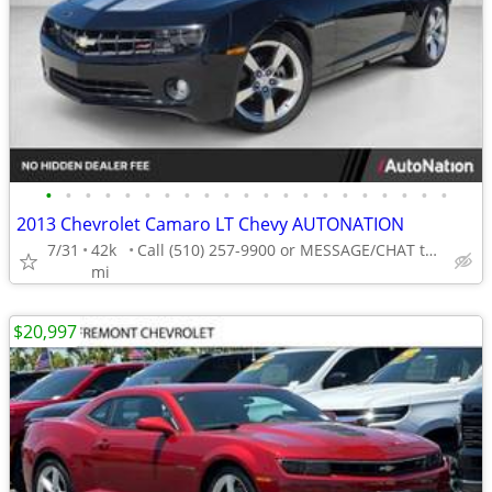
•
•
•
•
•
•
•
•
•
•
•
•
•
•
•
•
•
•
•
•
•
2013 Chevrolet Camaro LT Chevy AUTONATION
7/31
42k
Call (510) 257-9900 or MESSAGE/CHAT to confirm availability
mi
$20,997