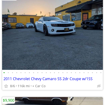
•
•
•
•
•
•
•
•
•
•
•
•
•
•
•
•
•
•
•
•
•
•
•
•
2011 Chevrolet Chevy Camaro SS 2dr Coupe w/1SS
8/6
116k mi
+ Car Co
$9,900