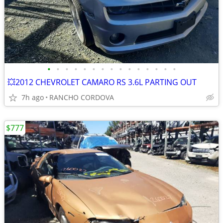
•
•
•
•
•
•
•
•
•
•
•
•
•
•
•
💥2012 CHEVROLET CAMARO RS 3.6L PARTING OUT
7h ago
RANCHO CORDOVA
$777