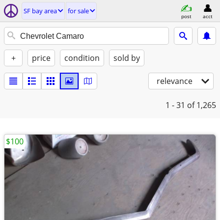
SF bay area
for sale
post
acct
+
price
condition
sold by
relevance
1 - 31
of 1,265
$100