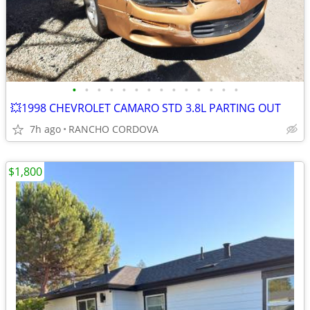
•
•
•
•
•
•
•
•
•
•
•
•
•
•
💥1998 CHEVROLET CAMARO STD 3.8L PARTING OUT
7h ago
RANCHO CORDOVA
$1,800