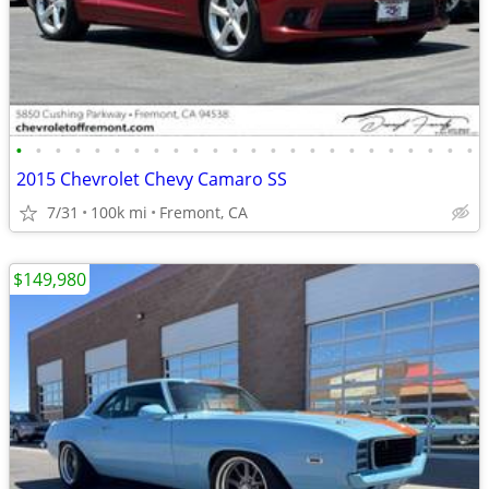
•
•
•
•
•
•
•
•
•
•
•
•
•
•
•
•
•
•
•
•
•
•
•
•
2015 Chevrolet Chevy Camaro SS
7/31
100k mi
Fremont, CA
$149,980