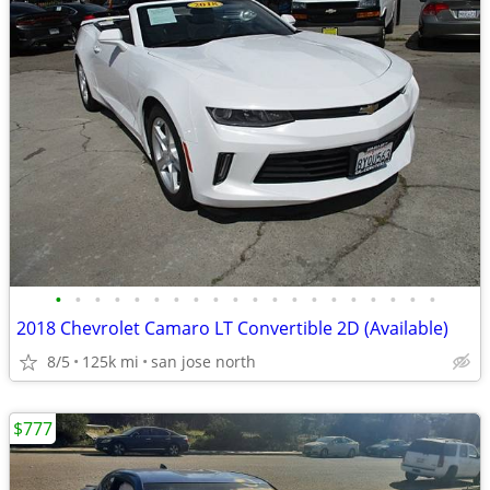
•
•
•
•
•
•
•
•
•
•
•
•
•
•
•
•
•
•
•
•
2018 Chevrolet Camaro LT Convertible 2D (Available)
8/5
125k mi
san jose north
$777