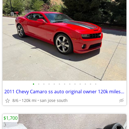
•
•
•
•
•
•
•
•
•
•
•
•
•
2011 Chevy Camaro ss auto original owner 120k miles all stock
8/6
120k mi
san jose south
$1,700