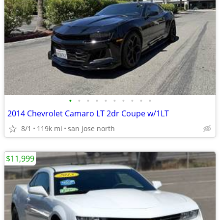
•
•
•
•
•
•
•
•
•
•
2014 Chevrolet Camaro LT 2dr Coupe w/1LT
8/1
119k mi
san jose north
$11,999