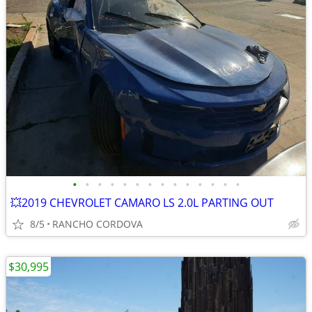
•
•
•
•
•
•
•
•
•
•
•
•
•
•
💥2019 CHEVROLET CAMARO LS 2.0L PARTING OUT
8/5
RANCHO CORDOVA
$30,995