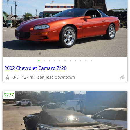
•
•
•
•
•
•
•
•
•
•
•
2002 Chevrolet Camaro Z/28
8/5
12k mi
san jose downtown
$777