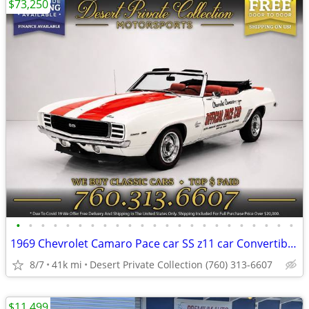
$73,250
•
•
•
•
•
•
•
•
•
•
•
•
•
•
•
•
•
•
•
•
•
•
•
1969 Chevrolet Camaro Pace car SS z11 car Convertible which won't la
8/7
41k mi
Desert Private Collection (760) 313-6607
$11,499