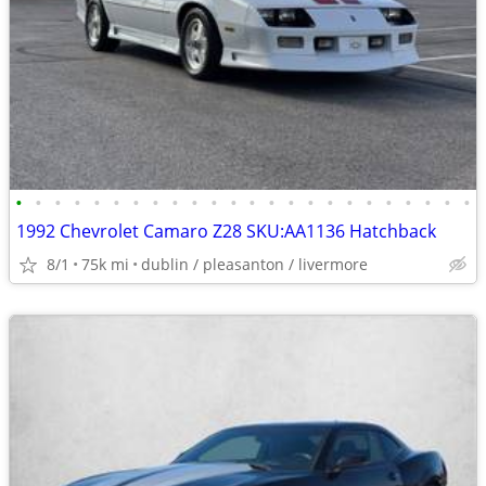
•
•
•
•
•
•
•
•
•
•
•
•
•
•
•
•
•
•
•
•
•
•
•
•
1992 Chevrolet Camaro Z28 SKU:AA1136 Hatchback
8/1
75k mi
dublin / pleasanton / livermore