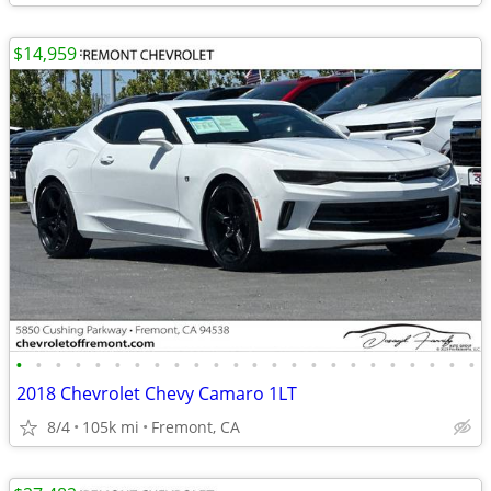
$14,959
•
•
•
•
•
•
•
•
•
•
•
•
•
•
•
•
•
•
•
•
•
•
•
•
2018 Chevrolet Chevy Camaro 1LT
8/4
105k mi
Fremont, CA