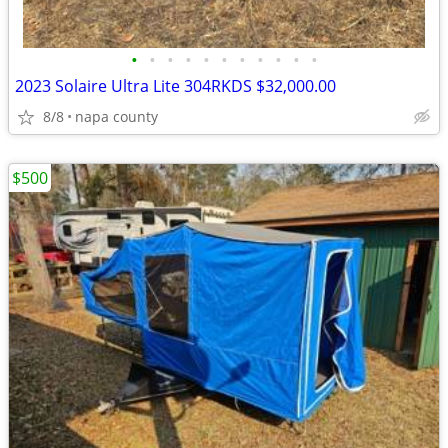
•
•
•
•
•
•
•
•
•
•
•
2023 Solaire Ultra Lite 304RKDS $32,000.00
8/8
napa county
$500