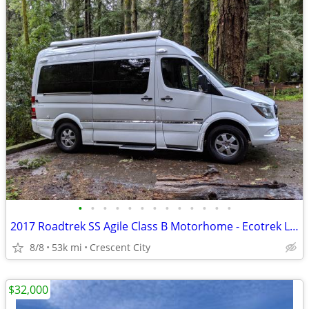
•
•
•
•
•
•
•
•
•
•
•
•
•
2017 Roadtrek SS Agile Class B Motorhome - Ecotrek Lithium - Excellent
8/8
53k mi
Crescent City
$32,000