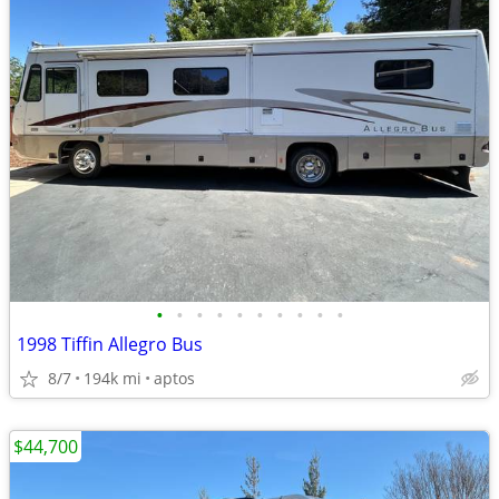
•
•
•
•
•
•
•
•
•
•
1998 Tiffin Allegro Bus
8/7
194k mi
aptos
$44,700