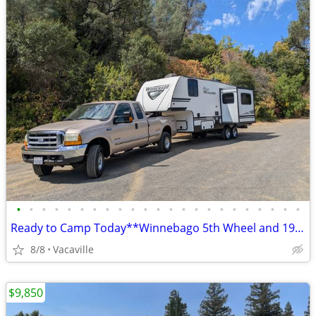
•
•
•
•
•
•
•
•
•
•
•
•
•
•
•
•
•
•
•
•
•
•
•
Ready to Camp Today**Winnebago 5th Wheel and 1999 F250 7.3 Diesel Pack
8/8
Vacaville
$9,850