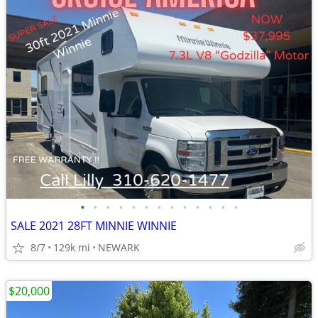
•
•
•
•
•
•
•
•
•
•
•
•
•
SALE 2021 28FT MINNIE WINNIE
8/7
129k mi
NEWARK
$20,000