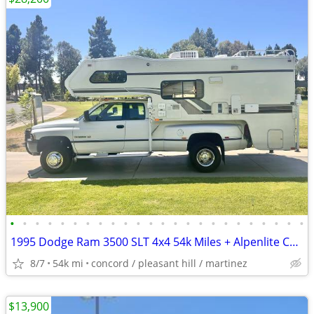
•
•
•
•
•
•
•
•
•
•
•
•
•
•
•
•
•
•
•
•
•
•
•
•
1995 Dodge Ram 3500 SLT 4x4 54k Miles + Alpenlite Camper
8/7
54k mi
concord / pleasant hill / martinez
$13,900