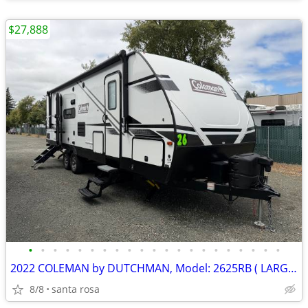
$27,888
•
•
•
•
•
•
•
•
•
•
•
•
•
•
•
•
•
•
•
•
•
2022 COLEMAN by DUTCHMAN, Model: 2625RB ( LARGE REAR BATHROOM)
8/8
santa rosa