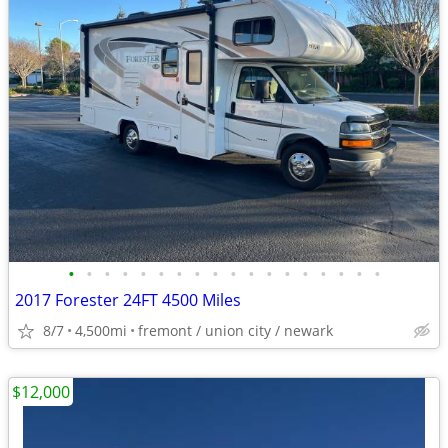
•
•
•
•
•
•
•
•
•
•
•
•
•
•
•
•
•
•
2017 Forester 24FT 4500 Miles
8/7
4,500mi
fremont / union city / newark
$12,000