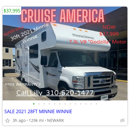
$37,995
•
•
•
•
•
•
•
•
•
•
•
•
•
SALE 2021 28FT MINNIE WINNIE
3h ago
129k mi
NEWARK