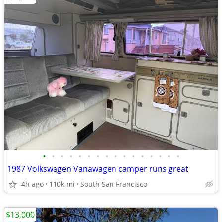
•
•
•
•
•
•
•
•
•
•
•
•
•
•
•
•
1987 Volkswagen Vanawagen camper runs great
4h ago
110k mi
South San Francisco
$13,000