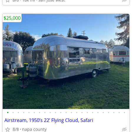
$25,000
•
•
•
•
•
•
•
•
•
•
•
•
•
•
•
•
•
•
•
•
•
•
•
Airstream, 1950’s 22’ Flying Cloud, Safari
8/8
napa county