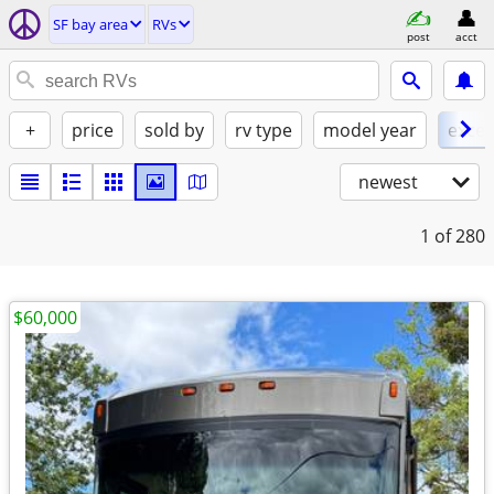
SF bay area
RVs
post
acct
+
price
sold by
rv type
model year
excel
newest
1
of 280
$60,000