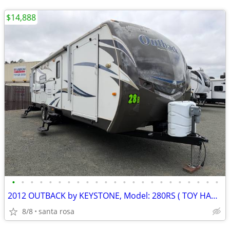
$14,888
•
•
•
•
•
•
•
•
•
•
•
•
•
•
•
•
•
•
•
•
•
•
•
2012 OUTBACK by KEYSTONE, Model: 280RS ( TOY HAULER / Bunk Beds)
8/8
santa rosa