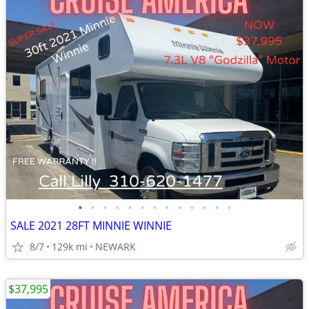
•
•
•
•
•
•
•
•
•
•
•
•
•
SALE 2021 28FT MINNIE WINNIE
8/7
129k mi
NEWARK
$37,995