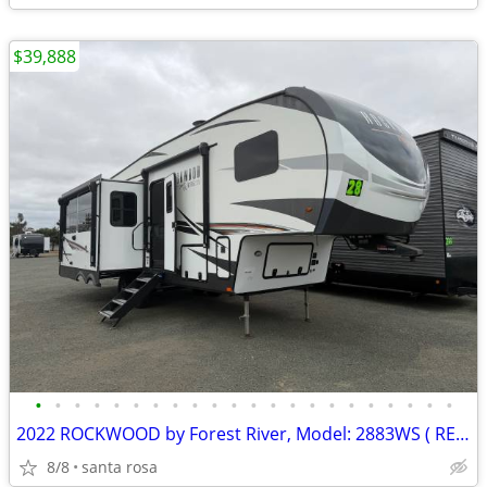
$39,888
•
•
•
•
•
•
•
•
•
•
•
•
•
•
•
•
•
•
•
•
•
•
2022 ROCKWOOD by Forest River, Model: 2883WS ( REAR LIVING) 5TH WH
8/8
santa rosa