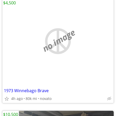
$4,500
no image
1973 Winnebago Brave
4h ago
80k mi
novato
$10,500