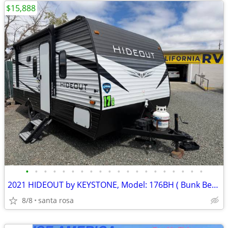
$15,888
•
•
•
•
•
•
•
•
•
•
•
•
•
•
•
•
•
•
•
•
2021 HIDEOUT by KEYSTONE, Model: 176BH ( Bunk Beds)
8/8
santa rosa