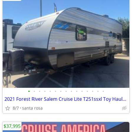
•
•
•
•
•
•
•
•
•
•
•
•
•
•
•
2021 Forest River Salem Cruise Lite T251ssxl Toy Hauler Travel Trailer
8/7
santa rosa
$37,995