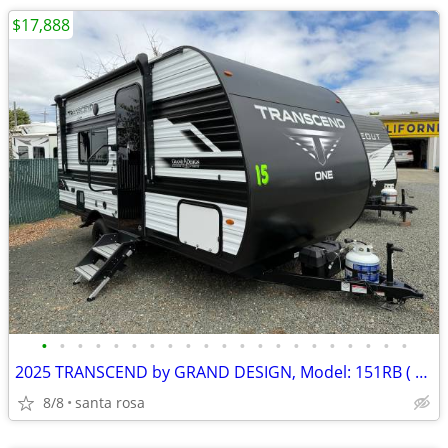
$17,888
•
•
•
•
•
•
•
•
•
•
•
•
•
•
•
•
•
•
•
•
•
2025 TRANSCEND by GRAND DESIGN, Model: 151RB ( SMALL TRAILER)
8/8
santa rosa