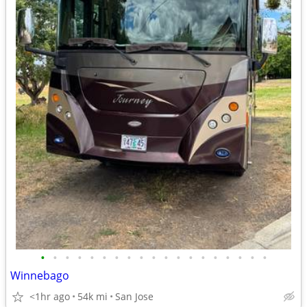
•
•
•
•
•
•
•
•
•
•
•
•
•
•
•
•
•
•
•
Winnebago
<1hr ago
54k mi
San Jose