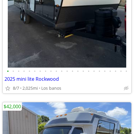
•
•
•
•
•
•
•
•
•
•
•
•
•
•
•
•
•
•
•
•
•
•
•
2025 mini lite Rockwood
8/7
2,025mi
Los banos
$42,000