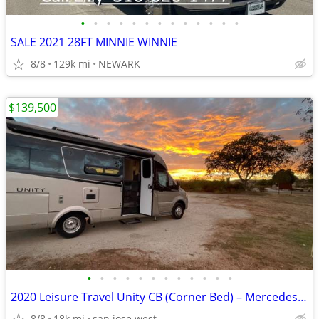
•
•
•
•
•
•
•
•
•
•
•
•
•
SALE 2021 28FT MINNIE WINNIE
8/8
129k mi
NEWARK
$139,500
•
•
•
•
•
•
•
•
•
•
•
•
2020 Leisure Travel Unity CB (Corner Bed) – Mercedes Sprinter 3500XD
8/8
18k mi
san jose west