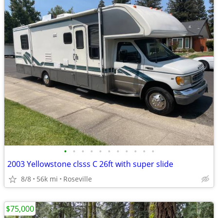
•
•
•
•
•
•
•
•
•
•
•
2003 Yellowstone clsss C 26ft with super slide
8/8
56k mi
Roseville
$75,000