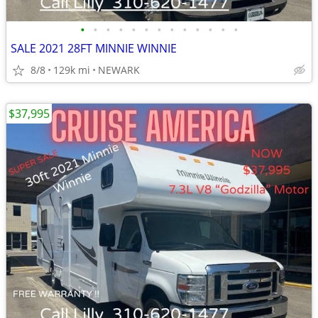
•
•
•
•
•
•
•
•
•
•
•
•
•
SALE 2021 28FT MINNIE WINNIE
8/8
129k mi
NEWARK
$37,995