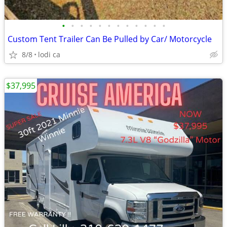
•
•
•
•
•
•
•
•
•
•
•
•
Custom Tent Trailer Can Be Pulled by Car/ Motorcycle
8/8
lodi ca
$37,995