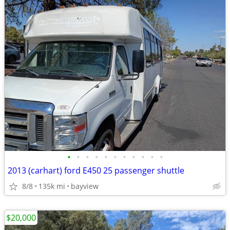
•
•
•
•
•
•
•
•
•
•
•
2013 (carhart) ford E450 25 passenger shuttle
8/8
135k mi
bayview
$20,000