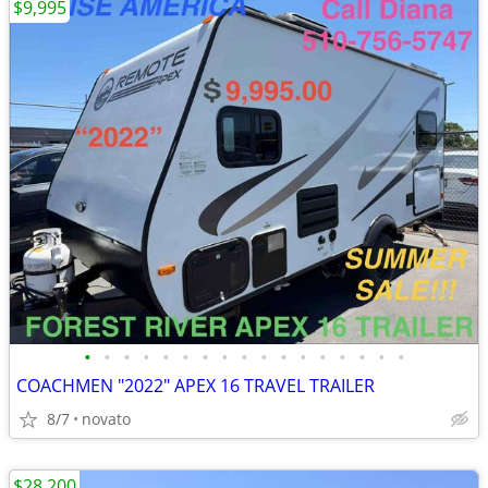
$9,995
•
•
•
•
•
•
•
•
•
•
•
•
•
•
•
•
•
COACHMEN "2022" APEX 16 TRAVEL TRAILER
8/7
novato
$28,200