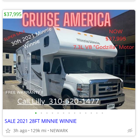
$37,995
•
•
•
•
•
•
•
•
•
•
•
•
•
SALE 2021 28FT MINNIE WINNIE
3h ago
129k mi
NEWARK