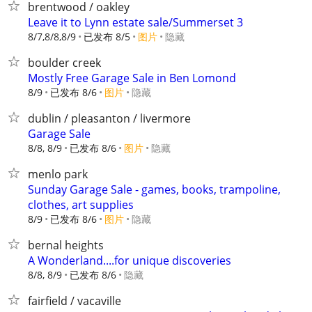
brentwood / oakley
Leave it to Lynn estate sale/Summerset 3
8/7,8/8,8/9
已发布 8/5
图片
隐藏
boulder creek
Mostly Free Garage Sale in Ben Lomond
8/9
已发布 8/6
图片
隐藏
dublin / pleasanton / livermore
Garage Sale
8/8, 8/9
已发布 8/6
图片
隐藏
menlo park
Sunday Garage Sale - games, books, trampoline,
clothes, art supplies
8/9
已发布 8/6
图片
隐藏
bernal heights
A Wonderland....for unique discoveries
8/8, 8/9
已发布 8/6
隐藏
fairfield / vacaville