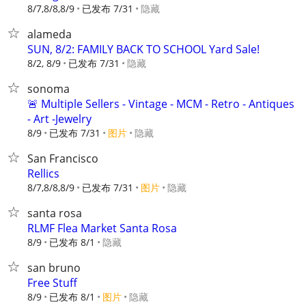
8/7,8/8,8/9
已发布 7/31
隐藏
alameda
SUN, 8/2: FAMILY BACK TO SCHOOL Yard Sale!
8/2, 8/9
已发布 7/31
隐藏
sonoma
🚨 Multiple Sellers - Vintage - MCM - Retro - Antiques
- Art -Jewelry
8/9
已发布 7/31
图片
隐藏
San Francisco
Rellics
8/7,8/8,8/9
已发布 7/31
图片
隐藏
santa rosa
RLMF Flea Market Santa Rosa
8/9
已发布 8/1
隐藏
san bruno
Free Stuff
8/9
已发布 8/1
图片
隐藏