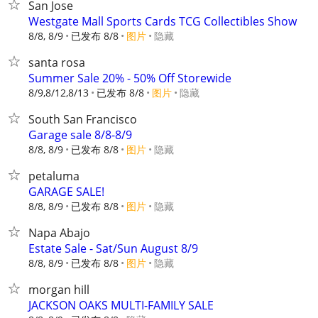
San Jose
Westgate Mall Sports Cards TCG Collectibles Show
8/8, 8/9
已发布 8/8
图片
隐藏
santa rosa
Summer Sale 20% - 50% Off Storewide
8/9,8/12,8/13
已发布 8/8
图片
隐藏
South San Francisco
Garage sale 8/8-8/9
8/8, 8/9
已发布 8/8
图片
隐藏
petaluma
GARAGE SALE!
8/8, 8/9
已发布 8/8
图片
隐藏
Napa Abajo
Estate Sale - Sat/Sun August 8/9
8/8, 8/9
已发布 8/8
图片
隐藏
morgan hill
JACKSON OAKS MULTI-FAMILY SALE