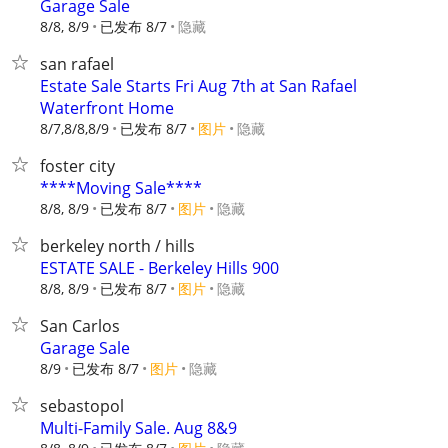
Garage Sale
8/8, 8/9
已发布 8/7
隐藏
san rafael
Estate Sale Starts Fri Aug 7th at San Rafael
Waterfront Home
8/7,8/8,8/9
已发布 8/7
图片
隐藏
foster city
****Moving Sale****
8/8, 8/9
已发布 8/7
图片
隐藏
berkeley north / hills
ESTATE SALE - Berkeley Hills 900
8/8, 8/9
已发布 8/7
图片
隐藏
San Carlos
Garage Sale
8/9
已发布 8/7
图片
隐藏
sebastopol
Multi-Family Sale. Aug 8&9