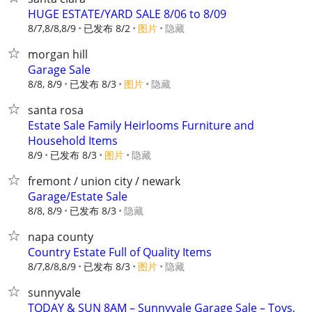
HUGE ESTATE/YARD SALE 8/06 to 8/09
8/7,8/8,8/9
已发布 8/2
图片
隐藏
morgan hill
Garage Sale
8/8, 8/9
已发布 8/3
图片
隐藏
santa rosa
Estate Sale Family Heirlooms Furniture and
Household Items
8/9
已发布 8/3
图片
隐藏
fremont / union city / newark
Garage/Estate Sale
8/8, 8/9
已发布 8/3
隐藏
napa county
Country Estate Full of Quality Items
8/7,8/8,8/9
已发布 8/3
图片
隐藏
sunnyvale
TODAY & SUN 8AM – Sunnyvale Garage Sale – Toys,