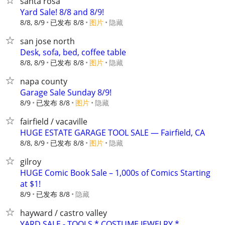
santa rosa
Yard Sale! 8/8 and 8/9!
8/8, 8/9
已发布 8/8
图片
隐藏
san jose north
Desk, sofa, bed, coffee table
8/8, 8/9
已发布 8/8
图片
隐藏
napa county
Garage Sale Sunday 8/9!
8/9
已发布 8/8
图片
隐藏
fairfield / vacaville
HUGE ESTATE GARAGE TOOL SALE — Fairfield, CA
8/8, 8/9
已发布 8/8
图片
隐藏
gilroy
HUGE Comic Book Sale – 1,000s of Comics Starting
at $1!
8/9
已发布 8/8
隐藏
hayward / castro valley
YARD SALE - TOOLS * COSTUME JEWELRY *