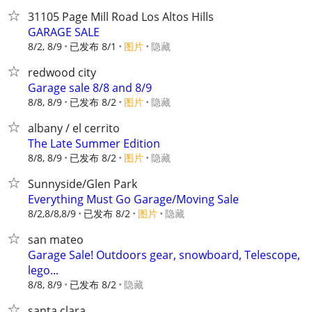
31105 Page Mill Road Los Altos Hills
GARAGE SALE
8/2, 8/9
已发布 8/1
图片
隐藏
redwood city
Garage sale 8/8 and 8/9
8/8, 8/9
已发布 8/2
图片
隐藏
albany / el cerrito
The Late Summer Edition
8/8, 8/9
已发布 8/2
图片
隐藏
Sunnyside/Glen Park
Everything Must Go Garage/Moving Sale
8/2,8/8,8/9
已发布 8/2
图片
隐藏
san mateo
Garage Sale! Outdoors gear, snowboard, Telescope,
lego...
8/8, 8/9
已发布 8/2
隐藏
santa clara