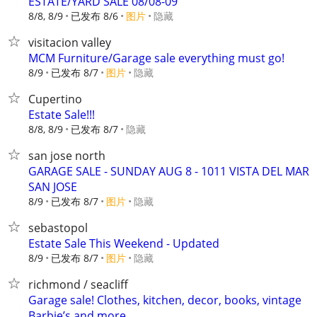
ESTATE/YARD SALE 08/08-09
8/8, 8/9
已发布 8/6
图片
隐藏
visitacion valley
MCM Furniture/Garage sale everything must go!
8/9
已发布 8/7
图片
隐藏
Cupertino
Estate Sale!!!
8/8, 8/9
已发布 8/7
隐藏
san jose north
GARAGE SALE - SUNDAY AUG 8 - 1011 VISTA DEL MAR
SAN JOSE
8/9
已发布 8/7
图片
隐藏
sebastopol
Estate Sale This Weekend - Updated
8/9
已发布 8/7
图片
隐藏
richmond / seacliff
Garage sale! Clothes, kitchen, decor, books, vintage
Barbie’s and more