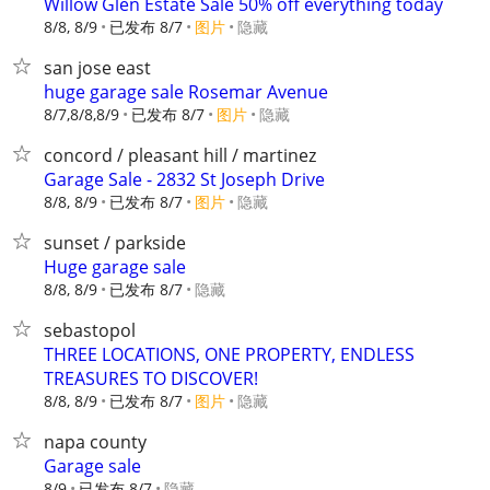
Willow Glen Estate Sale 50% off everything today
8/8, 8/9
已发布 8/7
图片
隐藏
san jose east
huge garage sale Rosemar Avenue
8/7,8/8,8/9
已发布 8/7
图片
隐藏
concord / pleasant hill / martinez
Garage Sale - 2832 St Joseph Drive
8/8, 8/9
已发布 8/7
图片
隐藏
sunset / parkside
Huge garage sale
8/8, 8/9
已发布 8/7
隐藏
sebastopol
THREE LOCATIONS, ONE PROPERTY, ENDLESS
TREASURES TO DISCOVER!
8/8, 8/9
已发布 8/7
图片
隐藏
napa county
Garage sale
8/9
已发布 8/7
隐藏