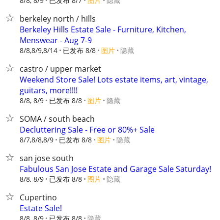
8/8, 8/9
已发布 8/7
图片
隐藏
berkeley north / hills
Berkeley Hills Estate Sale - Furniture, Kitchen,
Menswear - Aug 7-9
8/8,8/9,8/14
已发布 8/8
图片
隐藏
castro / upper market
Weekend Store Sale! Lots estate items, art, vintage,
guitars, more!!!!
8/8, 8/9
已发布 8/8
图片
隐藏
SOMA / south beach
Decluttering Sale - Free or 80%+ Sale
8/7,8/8,8/9
已发布 8/8
图片
隐藏
san jose south
Fabulous San Jose Estate and Garage Sale Saturday!
8/8, 8/9
已发布 8/8
图片
隐藏
Cupertino
Estate Sale!
8/8, 8/9
已发布 8/8
隐藏