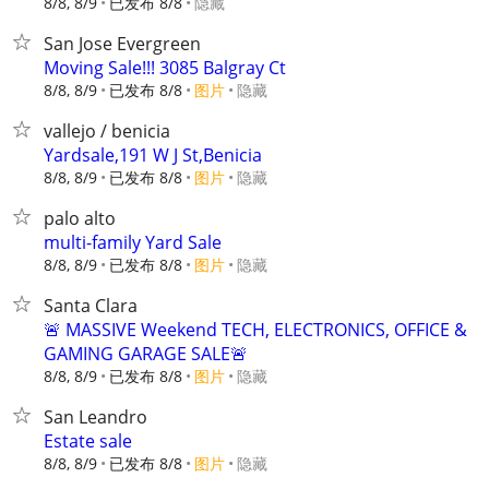
8/8, 8/9
已发布 8/8
隐藏
San Jose Evergreen
Moving Sale!!! 3085 Balgray Ct
8/8, 8/9
已发布 8/8
图片
隐藏
vallejo / benicia
Yardsale,191 W J St,Benicia
8/8, 8/9
已发布 8/8
图片
隐藏
palo alto
multi-family Yard Sale
8/8, 8/9
已发布 8/8
图片
隐藏
Santa Clara
🚨 MASSIVE Weekend TECH, ELECTRONICS, OFFICE &
GAMING GARAGE SALE🚨
8/8, 8/9
已发布 8/8
图片
隐藏
San Leandro
Estate sale
8/8, 8/9
已发布 8/8
图片
隐藏