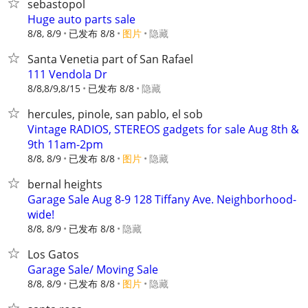
sebastopol
Huge auto parts sale
8/8, 8/9
已发布 8/8
图片
隐藏
Santa Venetia part of San Rafael
111 Vendola Dr
8/8,8/9,8/15
已发布 8/8
隐藏
hercules, pinole, san pablo, el sob
Vintage RADIOS, STEREOS gadgets for sale Aug 8th &
9th 11am-2pm
8/8, 8/9
已发布 8/8
图片
隐藏
bernal heights
Garage Sale Aug 8-9 128 Tiffany Ave. Neighborhood-
wide!
8/8, 8/9
已发布 8/8
隐藏
Los Gatos
Garage Sale/ Moving Sale
8/8, 8/9
已发布 8/8
图片
隐藏