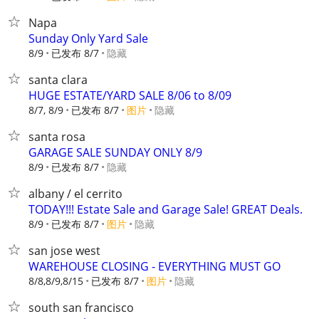
Napa
Sunday Only Yard Sale
8/9
已发布 8/7
隐藏
santa clara
HUGE ESTATE/YARD SALE 8/06 to 8/09
8/7, 8/9
已发布 8/7
图片
隐藏
santa rosa
GARAGE SALE SUNDAY ONLY 8/9
8/9
已发布 8/7
隐藏
albany / el cerrito
TODAY!!! Estate Sale and Garage Sale! GREAT Deals.
8/9
已发布 8/7
图片
隐藏
san jose west
WAREHOUSE CLOSING - EVERYTHING MUST GO
8/8,8/9,8/15
已发布 8/7
图片
隐藏
south san francisco