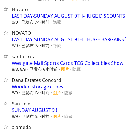
Novato
LAST DAY-SUNDAY AUGUST 9TH-HUGE DISCOUNTS
8/9
已发布 7小时前
隐藏
NOVATO
LAST DAY-SUNDAY AUGUST 9TH - HUGE BARGAINS`
8/9
已发布 7小时前
隐藏
santa cruz
Westgate Mall Sports Cards TCG Collectibles Show
8/8, 8/9
已发布 6小时前
图片
隐藏
Dana Estates Concord
Wooden storage cubes
8/9
已发布 6小时前
图片
隐藏
San Jose
SUNDAY AUGUST 9!!
8/9
已发布 5小时前
图片
隐藏
alameda