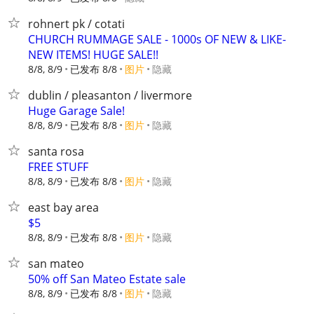
rohnert pk / cotati
CHURCH RUMMAGE SALE - 1000s OF NEW & LIKE-
NEW ITEMS! HUGE SALE!!
8/8, 8/9
已发布 8/8
图片
隐藏
dublin / pleasanton / livermore
Huge Garage Sale!
8/8, 8/9
已发布 8/8
图片
隐藏
santa rosa
FREE STUFF
8/8, 8/9
已发布 8/8
图片
隐藏
east bay area
$5
8/8, 8/9
已发布 8/8
图片
隐藏
san mateo
50% off San Mateo Estate sale
8/8, 8/9
已发布 8/8
图片
隐藏