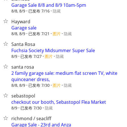
Garage Sale 8/8 and 8/9 10am-5pm
8/8, 8/9
已发布 7/16
隐藏
Hayward
Garage sale
8/8, 8/9
已发布 7/21
图片
隐藏
Santa Rosa
Fuchsia Society Midsummer Super Sale
8/9
已发布 7/27
图片
隐藏
santa rosa
2 family garage sale: medium flat screen TV, white
quinceaner dress,
8/8, 8/9
已发布 7/30
图片
隐藏
sebastopol
checkout our booth, Sebastopol Flea Market
8/9
已发布 7/30
隐藏
richmond / seacliff
Garage Sale - 23rd and Anza