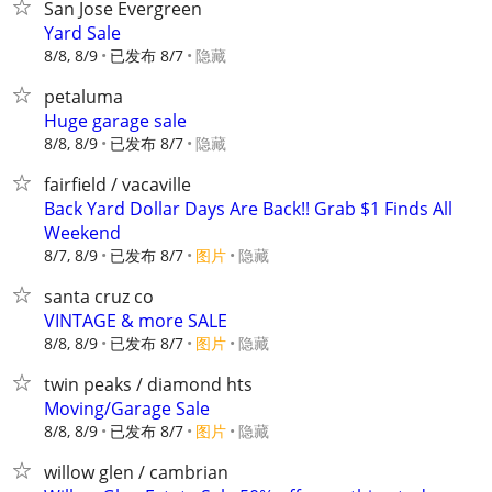
San Jose Evergreen
Yard Sale
8/8, 8/9
已发布 8/7
隐藏
petaluma
Huge garage sale
8/8, 8/9
已发布 8/7
隐藏
fairfield / vacaville
Back Yard Dollar Days Are Back!! Grab $1 Finds All
Weekend
8/7, 8/9
已发布 8/7
图片
隐藏
santa cruz co
VINTAGE & more SALE
8/8, 8/9
已发布 8/7
图片
隐藏
twin peaks / diamond hts
Moving/Garage Sale
8/8, 8/9
已发布 8/7
图片
隐藏
willow glen / cambrian