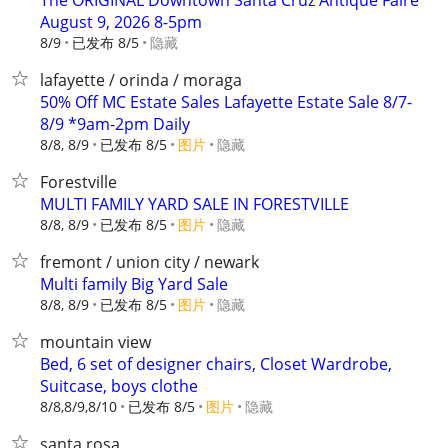
The ORIGINAL Downtown Santa Cruz Antique Faire
August 9, 2026 8-5pm
8/9
已发布 8/5
隐藏
lafayette / orinda / moraga
50% Off MC Estate Sales Lafayette Estate Sale 8/7-
8/9 *9am-2pm Daily
8/8, 8/9
已发布 8/5
图片
隐藏
Forestville
MULTI FAMILY YARD SALE IN FORESTVILLE
8/8, 8/9
已发布 8/5
图片
隐藏
fremont / union city / newark
Multi family Big Yard Sale
8/8, 8/9
已发布 8/5
图片
隐藏
mountain view
Bed, 6 set of designer chairs, Closet Wardrobe,
Suitcase, boys clothe
8/8,8/9,8/10
已发布 8/5
图片
隐藏
santa rosa