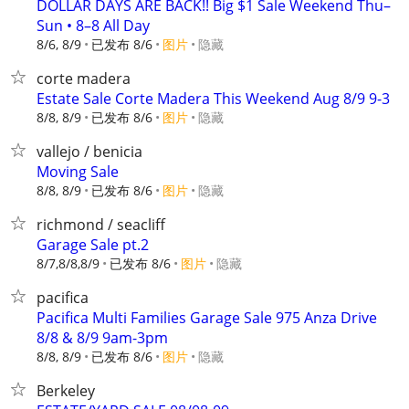
DOLLAR DAYS ARE BACK!! Big $1 Sale Weekend Thu–
Sun • 8–8 All Day
8/6, 8/9
已发布 8/6
图片
隐藏
corte madera
Estate Sale Corte Madera This Weekend Aug 8/9 9-3
8/8, 8/9
已发布 8/6
图片
隐藏
vallejo / benicia
Moving Sale
8/8, 8/9
已发布 8/6
图片
隐藏
richmond / seacliff
Garage Sale pt.2
8/7,8/8,8/9
已发布 8/6
图片
隐藏
pacifica
Pacifica Multi Families Garage Sale 975 Anza Drive
8/8 & 8/9 9am-3pm
8/8, 8/9
已发布 8/6
图片
隐藏
Berkeley