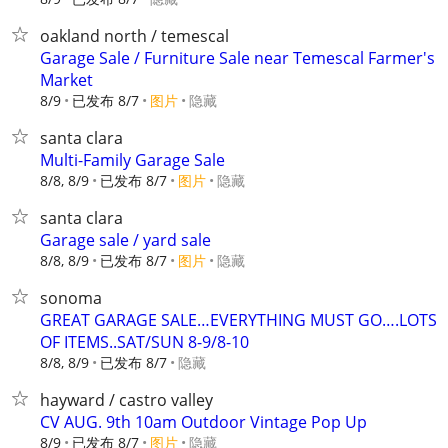
oakland north / temescal
Garage Sale / Furniture Sale near Temescal Farmer's
Market
8/9
已发布 8/7
图片
隐藏
santa clara
Multi-Family Garage Sale
8/8, 8/9
已发布 8/7
图片
隐藏
santa clara
Garage sale / yard sale
8/8, 8/9
已发布 8/7
图片
隐藏
sonoma
GREAT GARAGE SALE…EVERYTHING MUST GO….LOTS
OF ITEMS..SAT/SUN 8-9/8-10
8/8, 8/9
已发布 8/7
隐藏
hayward / castro valley
CV AUG. 9th 10am Outdoor Vintage Pop Up
8/9
已发布 8/7
图片
隐藏