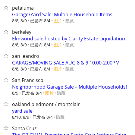
petaluma
Garage/Yard Sale: Multiple Household Items
8/8, 8/9
已发布 8/4
图片
隐藏
berkeley
Elmwood sale hosted by Clarity Estate Liquidation
8/8, 8/9
已发布 8/4
图片
隐藏
san leandro
GARAGE/MOVING SALE AUG 8 & 9 10:00-2:00PM
8/8, 8/9
已发布 8/4
图片
隐藏
San Francisco
Neighborhood Garage Sale – Multiple Households!
8/9
已发布 8/4
图片
隐藏
oakland piedmont / montclair
yard sale
8/10, 8/9
已发布 8/4
隐藏
Santa Cruz