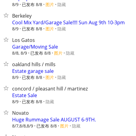
8/9
已发布 8/8
图片
隐藏
Berkeley
Cool Mix Yard/Garage Sale!!!! Sun Aug 9th 10-3pm
8/9
已发布 8/8
图片
隐藏
Los Gatos
Garage/Moving Sale
8/8, 8/9
已发布 8/8
图片
隐藏
oakland hills / mills
Estate garage sale
8/9
已发布 8/8
图片
隐藏
concord / pleasant hill / martinez
Estate Sale
8/9
已发布 8/8
隐藏
Novato
Huge Rummage Sale AUGUST 6-9TH.
8/7,8/8,8/9
已发布 8/8
图片
隐藏