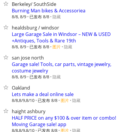
Berkeley/ SouthSide
Burning Man bikes & Accessoriea
8/8, 8/9
已发布 8/8
隐藏
healdsburg / windsor
Large Garage Sale in Windsor – NEW & USED
+Antiques, Tools & Rare 19th
8/8, 8/9
已发布 8/8
图片
隐藏
san jose north
Garage sale! Tools, car parts, vintage jewelry,
costume jewelry
8/8, 8/9
已发布 8/8
隐藏
Oakland
Lets make a deal online sale
8/8,8/9,8/10
已发布 8/8
图片
隐藏
haight ashbury
HALF PRICE on any $100 & over item or combo!
Moving Garage sale! app
8/8,8/9,8/10
已发布 8/8
图片
隐藏