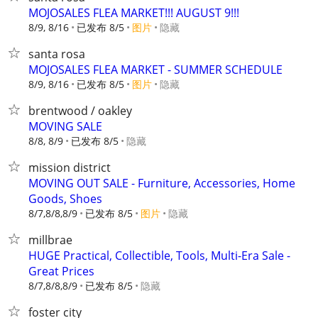
MOJOSALES FLEA MARKET!!! AUGUST 9!!!
8/9, 8/16
已发布 8/5
图片
隐藏
santa rosa
MOJOSALES FLEA MARKET - SUMMER SCHEDULE
8/9, 8/16
已发布 8/5
图片
隐藏
brentwood / oakley
MOVING SALE
8/8, 8/9
已发布 8/5
隐藏
mission district
MOVING OUT SALE - Furniture, Accessories, Home
Goods, Shoes
8/7,8/8,8/9
已发布 8/5
图片
隐藏
millbrae
HUGE Practical, Collectible, Tools, Multi-Era Sale -
Great Prices
8/7,8/8,8/9
已发布 8/5
隐藏
foster city