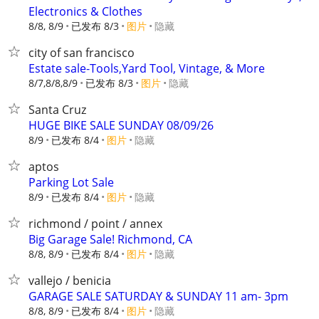
Electronics & Clothes
8/8, 8/9
已发布 8/3
图片
隐藏
city of san francisco
Estate sale-Tools,Yard Tool, Vintage, & More
8/7,8/8,8/9
已发布 8/3
图片
隐藏
Santa Cruz
HUGE BIKE SALE SUNDAY 08/09/26
8/9
已发布 8/4
图片
隐藏
aptos
Parking Lot Sale
8/9
已发布 8/4
图片
隐藏
richmond / point / annex
Big Garage Sale! Richmond, CA
8/8, 8/9
已发布 8/4
图片
隐藏
vallejo / benicia
GARAGE SALE SATURDAY & SUNDAY 11 am- 3pm
8/8, 8/9
已发布 8/4
图片
隐藏