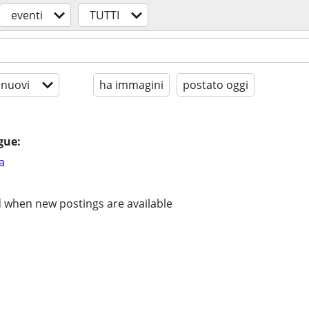
eventi
TUTTI
 nuovi
ha immagini
postato oggi
gue:
a
d when new postings are available