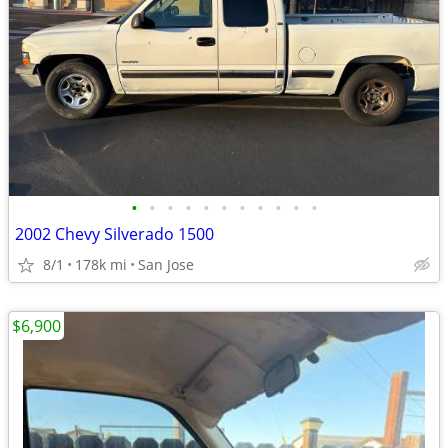
•
•
•
•
•
•
•
•
•
•
•
2002 Chevy Silverado 1500
8/1
178k mi
San Jose
$6,900