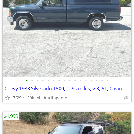
•
•
•
•
•
•
•
•
•
•
•
•
•
•
•
•
Chevy 1988 Silverado 1500; 129k miles, v-8, AT, Clean Title, 2027 reg
7/29
129k mi
burlingame
$4,999