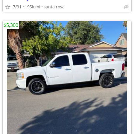
7/31
195k mi
santa rosa
$5,300