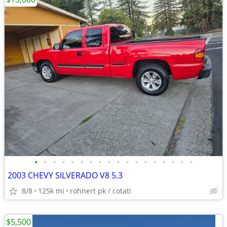
•
•
•
•
•
•
•
•
•
•
•
•
•
•
•
•
•
•
2003 CHEVY SILVERADO V8 5.3
8/8
125k mi
rohnert pk / cotati
$5,500