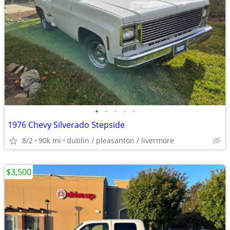
•
•
•
•
•
1976 Chevy Silverado Stepside
8/2
90k mi
dublin / pleasanton / livermore
$3,500