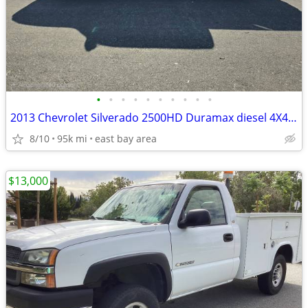
•
•
•
•
•
•
•
•
•
•
2013 Chevrolet Silverado 2500HD Duramax diesel 4X4 LTZ
8/10
95k mi
east bay area
$13,000