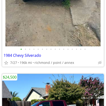
•
•
•
•
•
•
•
•
•
•
•
•
•
•
•
•
1984 Chevy Silverado
7/27
196k mi
richmond / point / annex
$24,500