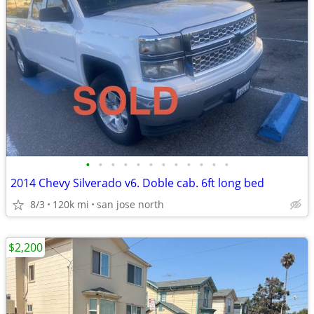
•
•
•
•
•
•
•
•
•
•
•
•
2014 Chevy Silverado v6. Doble cab. 6ft long bed
8/3
120k mi
san jose north
$2,200