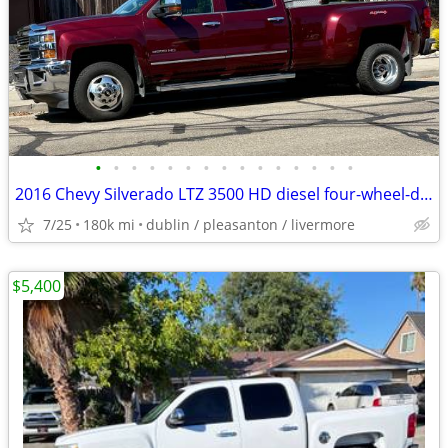
•
•
•
•
•
•
•
•
•
•
•
•
•
•
•
2016 Chevy Silverado LTZ 3500 HD diesel four-wheel-drive
7/25
180k mi
dublin / pleasanton / livermore
$5,400