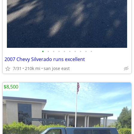
•
•
•
•
•
•
•
•
•
•
2007 Chevy Silverado runs excellent
7/31
210k mi
san jose east
$8,500