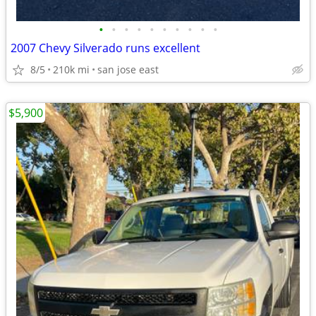
•
•
•
•
•
•
•
•
•
•
2007 Chevy Silverado runs excellent
8/5
210k mi
san jose east
$5,900