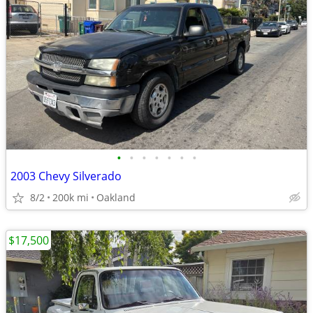
•
•
•
•
•
•
•
2003 Chevy Silverado
8/2
200k mi
Oakland
$17,500