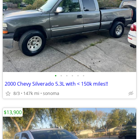
•
•
•
•
•
•
2000 Chevy Silverado 5.3L with < 150k miles!!
8/3
147k mi
sonoma
$13,900