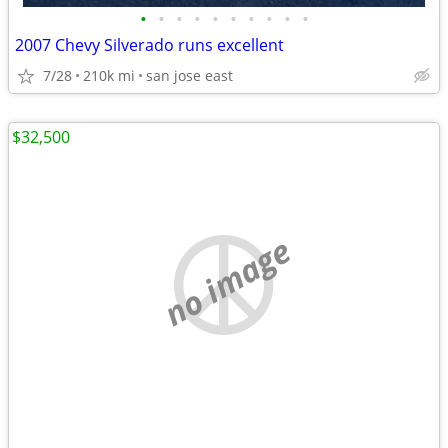
•
•
•
•
•
•
•
•
•
•
2007 Chevy Silverado runs excellent
7/28
210k mi
san jose east
$32,500
no image