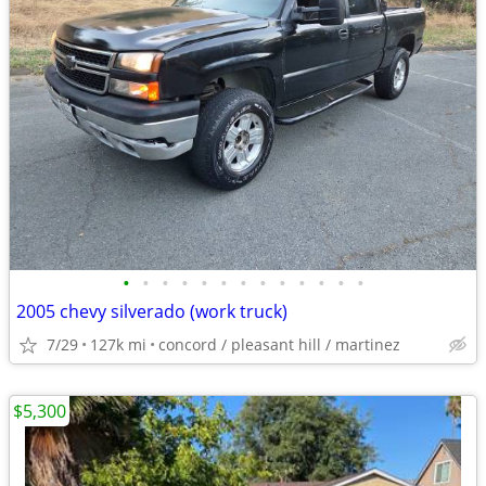
•
•
•
•
•
•
•
•
•
•
•
•
•
2005 chevy silverado (work truck)
7/29
127k mi
concord / pleasant hill / martinez
$5,300