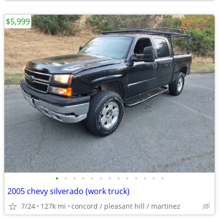
$5,999
•
•
•
•
•
•
•
•
•
•
•
•
•
2005 chevy silverado (work truck)
7/24
127k mi
concord / pleasant hill / martinez