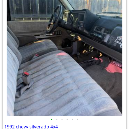
•
•
•
•
•
•
1992 chevy silverado 4x4