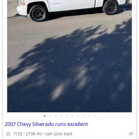
•
•
•
•
•
•
•
•
•
•
2007 Chevy Silverado runs excellent
7/25
210k mi
san jose east