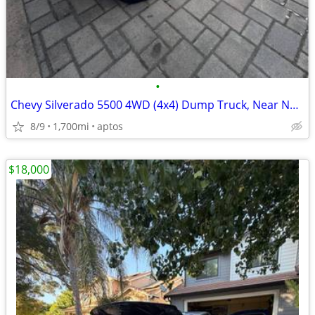
•
Chevy Silverado 5500 4WD (4x4) Dump Truck, Near New Miles
8/9
1,700mi
aptos
$18,000