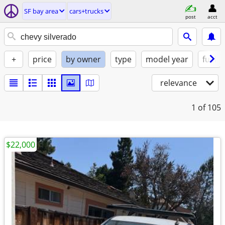
SF bay area
cars+trucks
post
acct
+
price
by owner
type
model year
fuel
relevance
1
of 105
$22,000