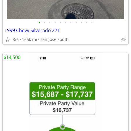
•
•
•
•
•
•
•
•
•
•
•
1999 Chevy Silverado Z71
8/6
165k mi
san jose south
$14,500