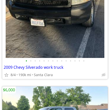
•
•
•
•
•
•
•
•
•
•
•
•
•
•
2009 Chevy Silverado work truck
8/4
190k mi
Santa Clara
$6,000