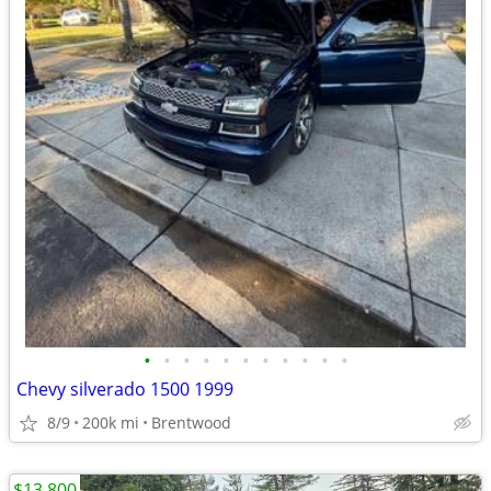
•
•
•
•
•
•
•
•
•
•
•
Chevy silverado 1500 1999
8/9
200k mi
Brentwood
$13,800