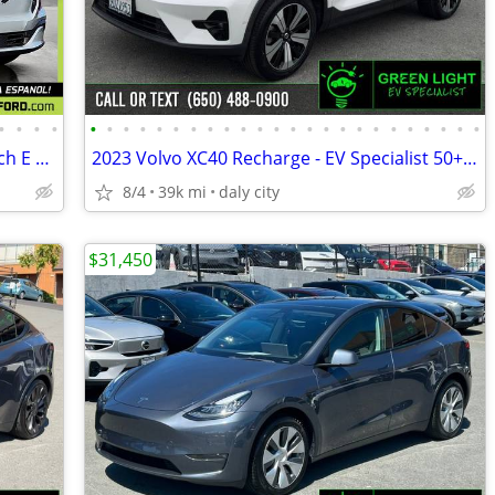
•
•
•
•
•
•
•
•
•
•
•
•
•
•
•
•
•
•
•
•
•
•
•
•
•
•
•
•
2026 Ford Mustang MachE Mustang Mach E Mustang Mach-E Select FOR ONLY
2023 Volvo XC40 Recharge - EV Specialist 50+ EVs in Stock!-peninsula
8/4
39k mi
daly city
$31,450