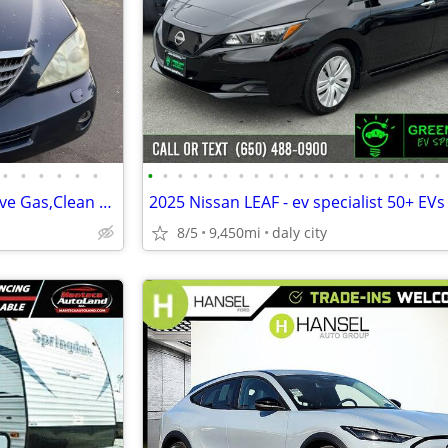
•
•
•
•
•
•
•
•
•
•
•
•
•
•
•
•
•
•
•
•
•
•
•
•
•
•
2007 Lexus RX 400h ,Hybrid, Save Gas,Clean Title Run Good!
8/5
9,450mi
daly city