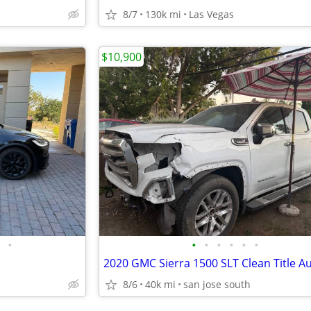
8/7
130k mi
Las Vegas
$10,900
•
•
•
•
•
•
•
8/6
40k mi
san jose south