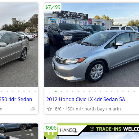
$7,499
•
•
•
•
•
•
•
•
•
•
•
•
•
•
•
•
•
•
•
•
•
•
350 4dr Sedan
2012 Honda Civic LX 4dr Sedan 5A
in
8/6
150k mi
north bay / marin
$906