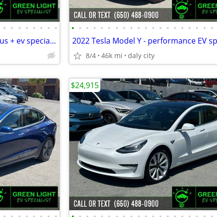
•
•
•
•
•
•
•
•
•
•
•
•
•
•
•
•
•
•
•
•
•
•
•
•
•
•
•
•
2023 Volkswagen ID.4 - pro s plus + ev specialist 50+ evs in -peninsul
8/4
46k mi
daly city
$24,915
•
•
•
•
•
•
•
•
•
•
•
•
•
•
•
•
•
•
•
•
•
•
•
•
•
•
•
•