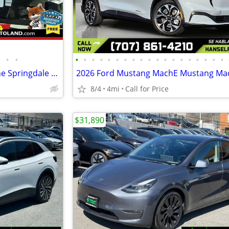
•
•
•
•
•
•
•
•
•
•
•
•
•
•
•
•
•
•
•
•
•
Adventure Ready-2019 Keystone Springdale RV
8/4
4mi
Call for Price
$31,890