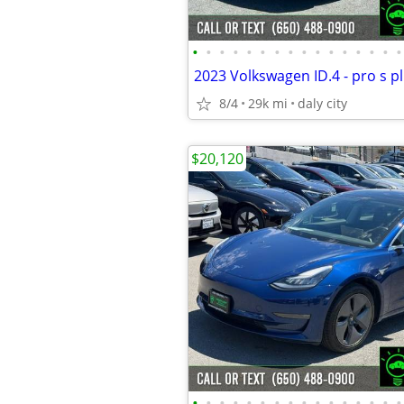
•
•
•
•
•
•
•
•
•
•
•
•
•
•
•
•
8/4
29k mi
daly city
$20,120
•
•
•
•
•
•
•
•
•
•
•
•
•
•
•
•