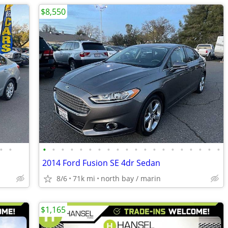
$8,550
•
•
•
•
•
•
•
•
•
•
•
•
•
•
•
•
•
•
•
•
•
•
2014 Ford Fusion SE 4dr Sedan
8/6
71k mi
north bay / marin
$1,165