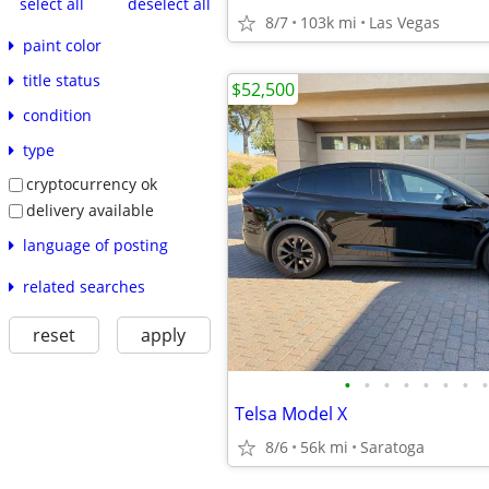
select all
deselect all
8/7
103k mi
Las Vegas
paint color
title status
$52,500
condition
type
cryptocurrency ok
delivery available
language of posting
related searches
reset
apply
•
•
•
•
•
•
•
•
Telsa Model X
8/6
56k mi
Saratoga