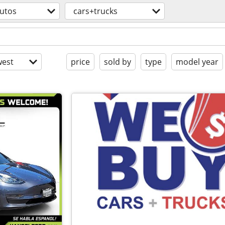
utos
cars+trucks
est
price
sold by
type
model year