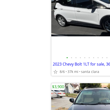
•
•
•
•
•
•
•
•
•
•
8/6
37k mi
santa clara
$3,900