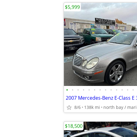
$5,999
•
•
•
•
•
•
•
•
•
•
•
•
•
2007 Mercedes-Benz E-Class E 
8/6
138k mi
north bay / mar
$18,500