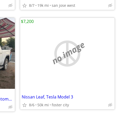
8/7
19k mi
san jose west
$7,200
no image
Nissan Leaf, Tesla Model 3
2020 GMC Sierra 1500 SLT Clean Title Automatic
8/6
50k mi
foster city