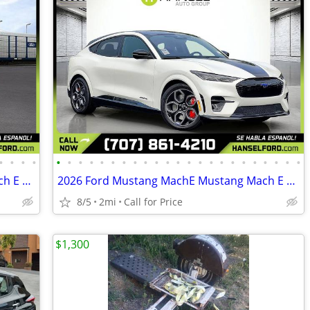
•
•
•
•
•
•
•
•
•
•
•
•
•
•
•
•
•
•
•
•
•
•
•
•
•
•
•
2026 Ford Mustang MachE Mustang Mach E Mustang Mach-E Premium FOR ONLY
2026 Ford Mustang MachE Mustang Mach E Mustang Mach-E GT FOR ONLY $1,0
8/5
2mi
Call for Price
$1,300