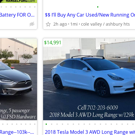
•
•
•
•
•
•
•
•
•
2018 Tesla Model 3 Mid Range Battery FOR ONLY $391/mo!
2h ago
1mi
cole valley / ashbury hts
$14,991
•
•
•
•
•
•
•
•
•
•
•
•
•
•
•
•
•
•
•
•
•
•
•
•
•
2018 Tesla Model X 100D Long Range--103k--Warranty--RARE 5 Seat model!