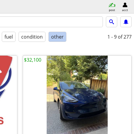
post
acct
fuel
condition
other
1 - 9
of 277
$32,100