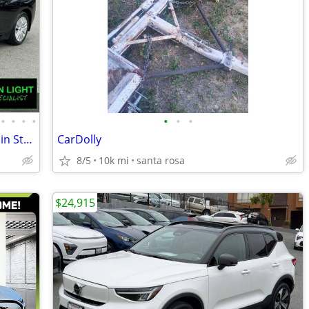
•
•
•
•
•
•
•
2025 Nissan LEAF - ev specialist 50+ EVs in Stock!-peninsula
CarDolly
8/5
10k mi
santa rosa
$24,915