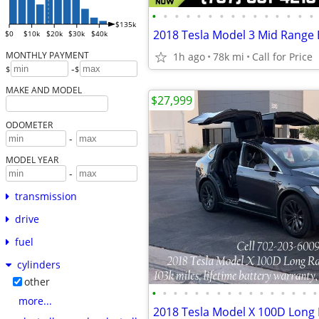
•
•
•
•
•
•
•
•
•
•
•
•
•
•
•
$135k
$0
$10k
$20k
$30k
$40k
MONTHLY PAYMENT
1h ago
78k mi
Call for Price
-
$
$
MAKE AND MODEL
$27,999
ODOMETER
-
MODEL YEAR
-
transmission
drive
fuel
cylinders
other
•
•
•
•
•
•
•
•
•
•
•
•
•
•
•
•
more...