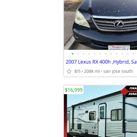
•
•
•
•
•
•
•
•
•
•
•
•
8/5
208k mi
san jose south
$16,999