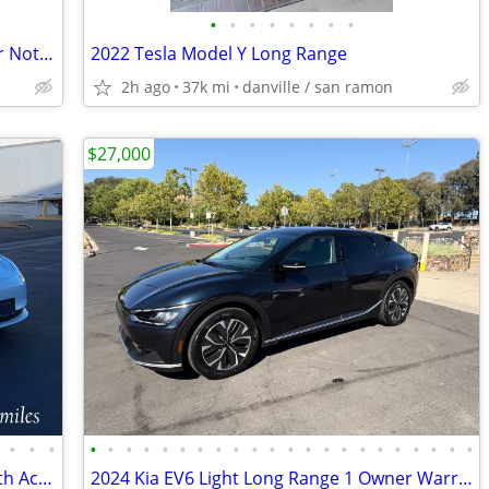
•
•
•
•
•
•
•
•
$$ I’ll Buy Any Car Used/New Running Or Not $$$ CASH AS-IS DEAL 2-DAY
2022 Tesla Model Y Long Range
2h ago
37k mi
danville / san ramon
$27,000
•
•
•
•
•
•
•
•
•
•
•
•
•
•
•
•
•
•
•
•
•
•
•
•
•
2018 Tesla Model 3 AWD Long Range with Acceleration Boost, 251 range
2024 Kia EV6 Light Long Range 1 Owner Warranty 2025 gt line EV 6