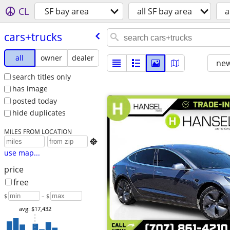
CL
SF bay area
all SF bay area
a
cars+trucks
all
owner
dealer
new
search titles only
has image
posted today
hide duplicates
MILES FROM LOCATION

use map...
price
free
$
– $
avg: $17,432