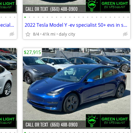
•
•
•
•
•
•
•
•
•
•
•
•
•
•
•
•
•
•
•
•
•
•
•
•
•
•
•
•
2022 Tesla Model Y - performance EV specialist 50+ EVS in sto-peninsul
2022 Tesla Model Y -ev specialist 50+ evs in stock!@-peninsula
8/4
41k mi
daly city
$27,915
•
•
•
•
•
•
•
•
•
•
•
•
•
•
•
•
•
•
•
•
•
•
•
•
•
•
•
•