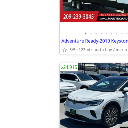
•
•
•
•
•
•
•
•
•
8/5
123mi
north bay / marin
$24,915