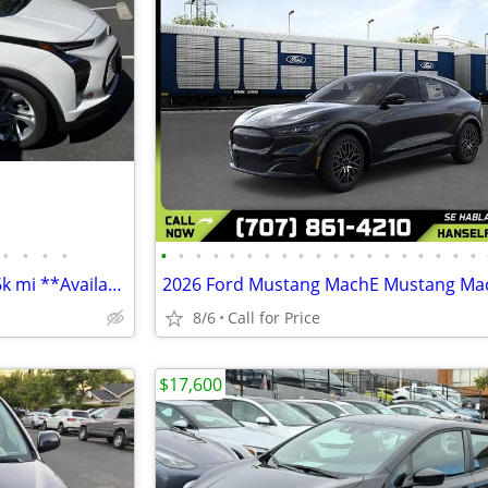
•
•
•
•
•
•
•
•
•
•
•
•
•
•
•
•
•
•
•
•
•
•
•
2023 Chevy Bolt 1LT for sale, 36k mi **Available 8/21 – 8/25**
8/6
Call for Price
$17,600