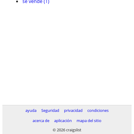
se vende (1)
ayuda
Seguridad
privacidad
condiciones
acerca de
aplicación
mapa del sitio
© 2026 craigslist