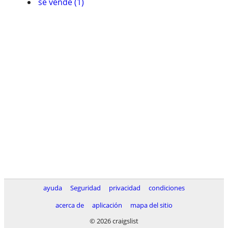
se vende (1)
ayuda
Seguridad
privacidad
condiciones
acerca de
aplicación
mapa del sitio
© 2026 craigslist